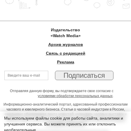
Издательство
«Watch Media»
Архив журналов
Связь с редакцией
Реклама
Отправляя данную форму, вы подтверждаете свое согласие с
условиями обработки персональных данных
.
Информационно-аналитический портал, адресованный профессионалам
часового и ювелирного бизнеса. Статьи о часовой индустрии в России,
ежедневно обновляемая лента новостей, календарь часовых выставок и
Мы используем файлы cookie для работы сайта, аналитики и
презентаций, on-line консультации юриста, профессиональный форум
улучшения сервиса. Вы можете принять их или отклонить
часовщиков и ювелиров
необязательные.