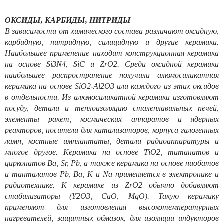
ОКСИДЫ, КАРБИДЫ, НИТРИДЫ
В зависимости от химического состава различают оксидную,
карбидную, нитридную, силицидную и другие керамики.
Наибольшее применение находит конструкционная керамика
на основе Si3N4, SiC и ZrO2. Среди оксидной керамики
наибольшее распространение получили алюмосиликатная
керамика на основе SiO2-Аl2О3 или каждого из этих оксидов
в отдельности. Из алюмосиликатной керамики изготовляют
посуду, детали и теплоизоляцию сталеплавильных печей,
элементы ракет, космических аппаратов и ядерных
реакторов, носители для катализаторов, корпуса галогенных
ламп, костные имплантаты, детали радиоаппаратуры и
многое другое. Керамика на основе ТiO2, титанатов и
цирконатов Ва, Sr, Pb, a также керамика на основе ниобатов
и танталатов Рb, Ва, К и Na применяется в электронике и
радиотехнике. К керамике из ZrO2 обычно добавляют
стабилизаторы (Y2O3, СаО, MgO). Такую керамику
применяют для изготовления высокотемпературных
нагревателей, защитных обмазок, для изоляции индукторов