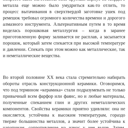
металла еще можно было умудриться как-то отлить, то
процесс вытачивания в сверхтвердой заготовке ушек под
ремешок требовал огромного количества времени и дорогого
алмазного инструмента. Альтернативным путем в то время
виделась порошковая металлургия – когда в заранее
приготовленную форму заливается не расплав, а засыпается
порошок, который затем спекается при высокой температуре
и давлении. Спекать при этом можно как металлические, так
и неметаллические вещества.
Во второй половине ХХ века стала стремительно набирать
обороты отрасль конструкционной керамики. Оговоримся,
что под термином «керамика» стали подразумевать не только
привычный всем фарфор или фаянс, но и любые материалы,
полученные спеканием глин и других неметаллических
компонентов. Свойства керамики приятно удивляли: она не
окисляется, устойчива к высоким температурам, гораздо
тверже большинства металлов, а значит более устойчива к
царапинам, сопротивление на износ у нее выше. Затем,