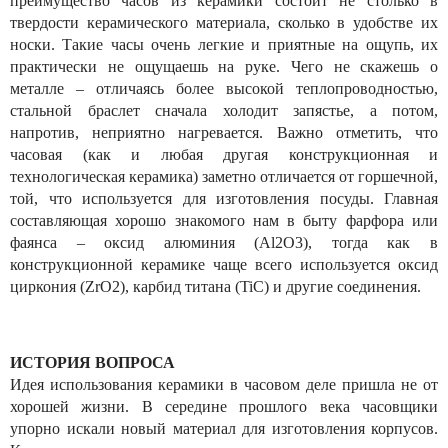
преимущество часов из керамики состоит не столько в
твердости керамического материала, сколько в удобстве их
носки. Такие часы очень легкие и приятные на ощупь, их
практически не ощущаешь на руке. Чего не скажешь о
металле – отличаясь более высокой теплопроводностью,
стальной браслет сначала холодит запястье, а потом,
напротив, неприятно нагревается. Важно отметить, что
часовая (как и любая другая конструкционная и
технологическая керамика) заметно отличается от горшечной,
той, что используется для изготовления посуды. Главная
составляющая хорошо знакомого нам в быту фарфора или
фаянса – оксид алюминия (Al2O3), тогда как в
конструкционной керамике чаще всего используется оксид
циркония (ZrO2), карбид титана (TiC) и другие соединения.
ИСТОРИЯ ВОПРОСА
Идея использования керамики в часовом деле пришла не от
хорошей жизни. В середине прошлого века часовщики
упорно искали новый материал для изготовления корпусов.