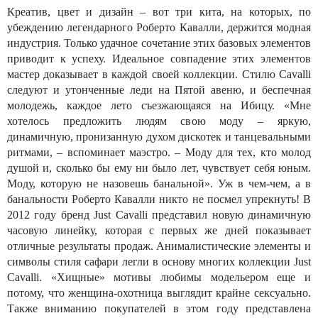
Креатив, цвет и дизайн – вот три кита, на которых, по
убеждению легендарного Роберто Кавалли, держится модная
индустрия. Только удачное сочетание этих базовых элементов
приводит к успеху. Идеальное совпадение этих элементов
мастер доказывает в каждой своей коллекции. Стилю Cavalli
следуют и утонченные леди на Пятой авеню, и беспечная
молодежь, каждое лето съезжающаяся на Ибицу. «Мне
хотелось предложить людям свою моду – яркую,
динамичную, пронизанную духом дискотек и танцевальными
ритмами, – вспоминает маэстро. – Моду для тех, кто молод
душой и, сколько бы ему ни было лет, чувствует себя юным.
Моду, которую не назовешь банальной». Уж в чем-чем, а в
банальности Роберто Кавалли никто не посмел упрекнуть! В
2012 году бренд Just Cavalli представил новую динамичную
часовую линейку, которая с первых же дней показывает
отличные результаты продаж. Анималистические элементы и
символы стиля сафари легли в основу многих коллекции Just
Cavalli. «Хищные» мотивы любимы модельером еще и
потому, что женщина-охотница выглядит крайне сексуально.
Также вниманию покупателей в этом году представлена