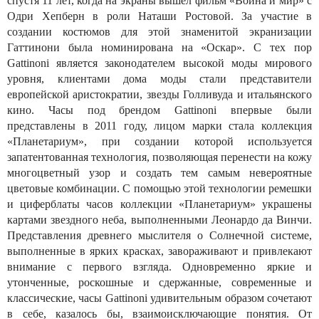
спустя 11 лет, когда на экраны вышел фильм «Война и мир» с
Одри Хепберн в роли Наташи Ростовой. За участие в
создании костюмов для этой знаменитой экранизации
Гаттинони была номинирована на «Оскар». С тех пор
Gattinoni является законодателем высокой моды мирового
уровня, клиентами дома моды стали представители
европейской аристократии, звезды Голливуда и итальянского
кино. Часы под брендом Gattinoni впервые были
представлены в 2011 году, лицом марки стала коллекция
«Планетариум», при создании которой используется
запатентованная технология, позволяющая перенести на кожу
многоцветный узор и создать тем самым невероятные
цветовые комбинации. С помощью этой технологии ремешки
и циферблаты часов коллекции «Планетариум» украшены
картами звездного неба, выполненными Леонардо да Винчи.
Представления древнего мыслителя о Солнечной системе,
выполненные в ярких красках, завораживают и привлекают
внимание с первого взгляда. Одновременно яркие и
утонченные, роскошные и сдержанные, современные и
классические, часы Gattinoni удивительным образом сочетают
в себе, казалось бы, взаимоисключающие понятия. От