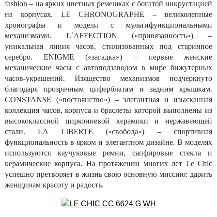
fashion – на ярких цветных ремешках с богатой инкрустацией
на корпусах. LE CHRONOGRAPHE – великолепные
хронографы и модели с мультифункциональными
механизмами. L`AFFECTION («привязанность») –
уникальная линия часов, стилизованных под старинное
серебро. ENIGME («загадка») – первые женские
механические часы с автоподзаводом в мире бижутерных
часов-украшений. Изящество механизмов подчеркнуто
благодаря прозрачным циферблатам и задним крышкам.
CONSTANSE («постоянство») – элегантная и изысканная
коллекция часов, корпуса и браслеты которой выполнены из
высококлассной циркониевой керамики и нержавеющей
стали. LA LIBERTE («свобода») – спортивная
функциональность в ярком и элегантном дизайне. В моделях
используются каучуковые ремни, сапфировые стекла и
керамические корпуса. На протяжении многих лет Le Chic
успешно претворяет в жизнь свою основную миссию: дарить
женщинам красоту и радость.