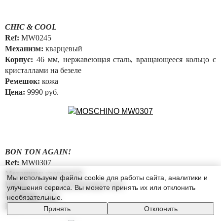
CHIC & COOL
Ref:
MW0245
Механизм:
кварцевый
Корпус:
46 мм, нержавеющая сталь, вращающееся кольцо с
кристаллами на безеле
Ремешок:
кожа
Цена:
9990 руб.
BON TON AGAIN!
Ref:
MW0307
Механизм:
кварцевый
Мы используем файлы cookie для работы сайта, аналитики и
Корпус:
30мм, нержавеющая сталь
улучшения сервиса. Вы можете принять их или отклонить
Ремешок:
кожа
необязательные.
Цена:
8890 руб.
Принять
Отклонить