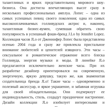
талантливых и ярких представительниц мирового шоу-
бизнеса. Она достигла впечатляющих высот сразу в
нескольких профессиональных амплуа. Лопес – одна из
самых успешных певиц своего поколения; одна из самых
высокооплачиваемых голливудских актрис и, наконец,
талантливая бизнес-вумен, сумевшая обратить свою
популярность в успешный фэшн-бренд J.Lo by Jennifer Lopez.
Коллекция часов JLo от Дженнифер Лопес была представлена
осенью 2004 года и сразу же привлекла пристальное
внимание любителей и ценителей изящного. Эти часы –
сексуальное и романтическое отражение всего блеска
Голливуда, энергия музыки и моды. В линейке JLо
предлагаются исключительно женские часы. При их
разработке дизайнер ориентировался на современную,
энергичную, яркую девушку, такую же, как знаменитая
создательница бренда JLо! Такие часы – одновременно и
полезный аксессуар, и яркое украшение, и забавная игрушка
для своей обладательницы. Они подчеркнут ее
индивидуальность, стиль, создадут праздничное настроение.
Дизайн коллекции JLо изобилует интересными и