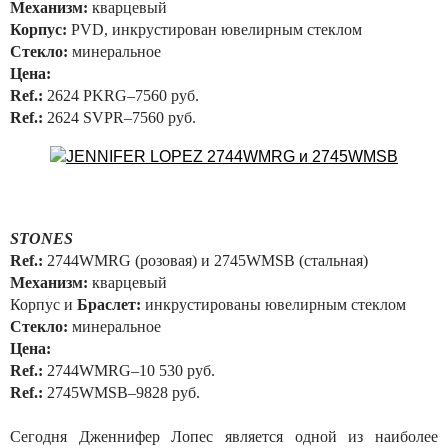
Механизм:
кварцевый
Корпус:
PVD, инкрустирован ювелирным стеклом
Стекло:
минеральное
Цена:
Ref.:
2624 PKRG–7560 руб.
Ref.:
2624 SVPR–7560 руб.
STONES
Ref.:
2744WMRG (розовая) и 2745WMSB (стальная)
Механизм:
кварцевый
Корпус и
Браслет:
инкрустированы ювелирным стеклом
Стекло:
минеральное
Цена:
Ref.:
2744WMRG–10 530 руб.
Ref.:
2745WMSB–9828 руб.
Сегодня Дженнифер Лопес является одной из наиболее