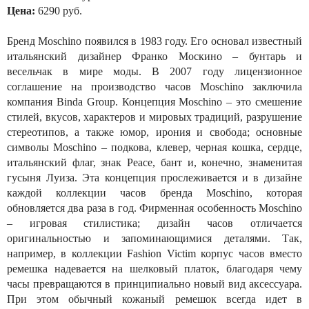
Цена:
6290 руб.
Бренд Moschino появился в 1983 году. Его основал известный
итальянский дизайнер Франко Москино – бунтарь и
весельчак в мире моды. В 2007 году лицензионное
соглашение на производство часов Moschino заключила
компания Binda Group. Концепция Moschino – это смешение
стилей, вкусов, характеров и мировых традиций, разрушение
стереотипов, а также юмор, ирония и свобода; основные
символы Moschino – подкова, клевер, черная кошка, сердце,
итальянский флаг, знак Peace, бант и, конечно, знаменитая
гусыня Луиза. Эта концепция прослеживается и в дизайне
каждой коллекции часов бренда Moschino, которая
обновляется два раза в год. Фирменная особенность Moschino
– игровая стилистика; дизайн часов отличается
оригинальностью и запоминающимися деталями. Так,
например, в коллекции Fashion Victim корпус часов вместо
ремешка надевается на шелковый платок, благодаря чему
часы превращаются в принципиально новый вид аксессуара.
При этом обычный кожаный ремешок всегда идет в