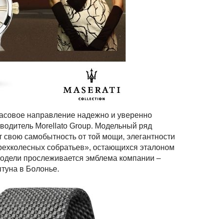
часовое направление надежно и уверенно
водитель Morellato Group. Модельный ряд
т свою самобытность от той мощи, элегантности
ырехколесных собратьев», остающихся эталоном
 модели прослеживается эмблема компании –
туна в Болонье.