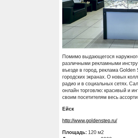
Помимо выдающегося наружного 
различными рекламными инстру
въезде в город, реклама Golden
городских экранах. О новых кол
радио и в социальных сетях. Сал
онлайн торговлю: красивый и ин
своим посетителям весь ассортим
Е
й
ск
http://www.goldenstep.ru/
Площадь:
120 м2