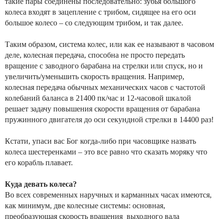
такие пары соединены последовательно: зубья большого
колеса входят в зацепление с трибом, сидящее на его оси
большое колесо – со следующим трибом, и так далее.
Таким образом, система колес, или как ее называют в часовом
деле, колесная передача, способна не просто передать
вращение с заводного барабана на стрелки или спуск, но и
увеличить/уменьшить скорость вращения. Например,
колесная передача обычных механических часов с частотой
колебаний баланса в 21400 пк/час и 12-часовой шкалой
решает задачу повышения скорости вращения от барабана
пружинного двигателя до оси секундной стрелки в 14400 раз!
Кстати, упаси вас Бог когда-либо при часовщике назвать
колеса шестеренками – это все равно что сказать моряку что
его корабль плавает.
Куда девать колеса?
Во всех современных наручных и карманных часах имеются,
как минимум, две колесные системы: основная,
преобразующая скорость вращения выходного вала