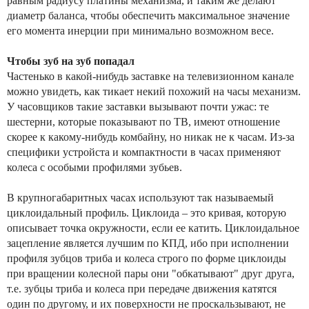
равным радиусу платины механизма, и таким же делают
диаметр баланса, чтобы обеспечить максимальное значение
его момента инерции при минимально возможном весе.
Чтобы зуб на зуб попадал
Частенько в какой-нибудь заставке на телевизионном канале
можно увидеть, как тикает некий похожий на часы механизм.
У часовщиков такие заставки вызывают почти ужас: те
шестерни, которые показывают по ТВ, имеют отношение
скорее к какому-нибудь комбайну, но никак не к часам. Из-за
специфики устройста и компактности в часах применяют
колеса с особыми профилями зубьев.
В крупногабаритных часах используют так называемый
циклоидальный профиль. Циклоида – это кривая, которую
описывает точка окружности, если ее катить. Циклоидальное
зацепление является лучшим по КПД, ибо при исполнении
профиля зубцов триба и колеса строго по форме циклоиды
при вращении колесной пары они "обкатывают" друг друга,
т.е. зубцы триба и колеса при передаче движения катятся
один по другому, и их поверхности не проскальзывают, не