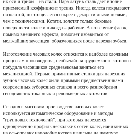
их оси и трибы – из стали. Пара латунь-сталь дает вполне
приемлемый коэффициент трения. Иногда колеса покрывают
позолотой, но это делается сокрее с декоративными целями,
чем с техническими. Кстати, золотят только боковые
поверхности колес и никогда – рабочие. А вот снятие фасок,
помимо внешнего эффекта, помогает избавиться от
мельчайших заусенцев, образующихся после нарезки зубьев.
Изготовление часовых колес относится к наиболее сложным
процессам производства, необычайная трудоемкость которого
побудила часовщиков средневековья заняться его
механизацией. Первые примитивные станки для нарезания
зубцов часовых колес были прямыми предшественниками
современных зуборезных станков и всего разнообразия
сегодняшних токарных и револьверных автоматов.
Сегодня в массовом производстве часовых колес
используется автоматическое оборудование и методы
"групповых технологий", при которых нарезается
одновременно профиль нескольких сотен колес, нанизанных
на ось-оправку наподобие кусков шашлыка на шампуре.