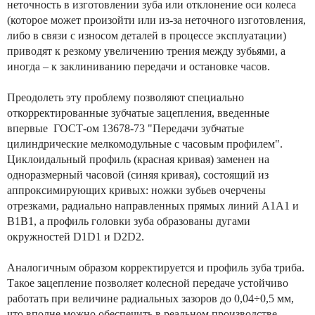
неточность в изготовлении зуба или отклонение оси колеса
(которое может произойти или из-за неточного изготовления,
либо в связи с износом деталей в процессе эксплуатации)
приводят к резкому увеличению трения между зубьями, а
иногда – к заклиниванию передачи и остановке часов.
Преодолеть эту проблему позволяют специально
откорректированные зубчатые зацепления, введенные
впервые ГОСТ-ом 13678-73 "Передачи зубчатые
цилиндрические мелкомодульные с часовым профилем".
Циклоидальный профиль (красная кривая) заменен на
одноразмерный часовой (синяя кривая), состоящий из
аппроксимирующих кривых: ножки зубьев очерчены
отрезками, радиально направленных прямых линий А1А1 и
В1В1, а профиль головки зуба образованы дугами
окружностей D1D1 и D2D2.
Аналогичным образом корректируется и профиль зуба триба.
Такое зацепление позволяет колесной передаче устойчиво
работать при величине радиальных зазоров до 0,04÷0,5 мм,
что вполне можно обеспечить в реальном производстве.