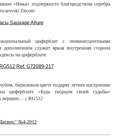
мпании «Ника» подчеркнуто благородством серебра
warovski Zirconi
нкциональный циферблат с люминесцентными
 дополнением служит яркая внутренняя сторона
ндексы на циферблате
лубом, бирюзовом цвете подарят летнее настроение
на циферблате «Будь творцом своей судьбы»
ых вершин… c RG512
 Бизнес" №4-2012