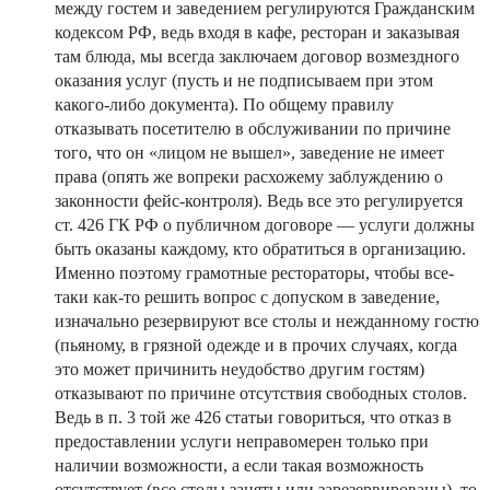
между гостем и заведением регулируются Гражданским
кодексом РФ, ведь входя в кафе, ресторан и заказывая
там блюда, мы всегда заключаем договор возмездного
оказания услуг (пусть и не подписываем при этом
какого-либо документа). По общему правилу
отказывать посетителю в обслуживании по причине
того, что он «лицом не вышел», заведение не имеет
права (опять же вопреки расхожему заблуждению о
законности фейс-контроля). Ведь все это регулируется
ст. 426 ГК РФ о публичном договоре — услуги должны
быть оказаны каждому, кто обратиться в организацию.
Именно поэтому грамотные рестораторы, чтобы все-
таки как-то решить вопрос с допуском в заведение,
изначально резервируют все столы и нежданному гостю
(пьяному, в грязной одежде и в прочих случаях, когда
это может причинить неудобство другим гостям)
отказывают по причине отсутствия свободных столов.
Ведь в п. 3 той же 426 статьи говориться, что отказ в
предоставлении услуги неправомерен только при
наличии возможности, а если такая возможность
отсутствует (все столы заняты или зарезервированы), то