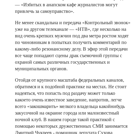
— «Избитых в анапском кафе журналистов могут
привлечь за самоуправство».
Не менее скандальна и передача «Контрольный звонок»
уже на другом телеканале — «НТВ», где несколько на
вид очень крепких мужчин под два метра ростом ходят
по чиновникам в попытках получить комментарий по
какому-либо резонансному делу. В эфир этой передачи
все чаще попадают сцены драк съемочной группы с
охраной самых различных государственных и
муниципальных органов.
Отойдя от крупного масштаба федеральных каналов,
обратимся и к подобной практике на местах. Не стоит
надеяться, что попасть под раздачу может только
какоето очень известное заведение, напротив, легче
всего «закошмарить» мелкого владельца какойнибудь
закусочной на окраине города или малоизвестный
ночной клуб. В нашем городе такой практикой с
помощью некоторых дружественных СМИ занимается
Дмитрий Чукреев - помощник депутата Сухова