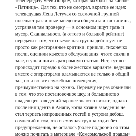
телепередачу «Ревизорро», которая выходит на канале
«Пятница». Для тех, кто не смотрел, вкратце ее идея:
телеведущая Лена Летучая со съемочной группой
посещает различные заведения общепита и гостиницы,
устраивая там проверку — в основном ищут грязь и
мусор. Скандальность (а оттого и большой рейтинг)
передачи в том, что съемочная группа действует не
просто как ресторанные критики: пришли, тихонечко
поели, оценили качество обслуживания, чтото сняли в
зале, и ушли писать разгромную статью. Нет, тут все
происходит гораздо в более жестком варианте: ведущая
вместе с операторами вламываются не только в общий
зал, но и во все служебные помещения,
преимущественно на кухню. Передачу не раз обвиняли
в том, что это постановочное шоу, и большинство
владельцев заведений заранее знают о визите, однако
после инцидента в Анапе, когда хозяин заведения не
стал терпеть непрошенных гостей и устроил дебош,
сомнений в том, что съемочная группа ходит без
предупреждения, не осталось (более подробно об этом
можно почитать в материале «Комсомольской правды»