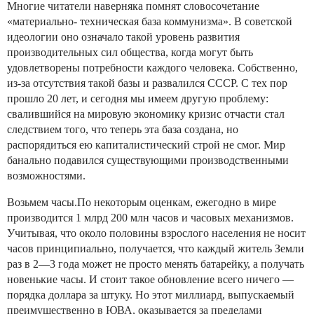
Многие читатели наверняка помнят словосочетание
«материально- техническая база коммунизма». В советской
идеологии оно означало такой уровень развития
производительных сил общества, когда могут быть
удовлетворены потребности каждого человека. Собственно,
из-за отсутствия такой базы и развалился СССР. С тех пор
прошло 20 лет, и сегодня мы имеем другую проблему:
свалившийся на мировую экономику кризис отчасти стал
следствием того, что теперь эта база создана, но
распорядиться ею капиталистический строй не смог. Мир
банально подавился существующими производственными
возможностями.
Возьмем часы.По некоторым оценкам, ежегодно в мире
производится 1 млрд 200 млн часов и часовых механизмов.
Учитывая, что около половины взрослого населения не носит
часов принципиально, получается, что каждый житель Земли
раз в 2—3 года может не просто менять батарейку, а получать
новенькие часы. И стоит такое обновление всего ничего —
порядка доллара за штуку. Но этот миллиард, выпускаемый
преимущественно в ЮВА, оказывается за пределами