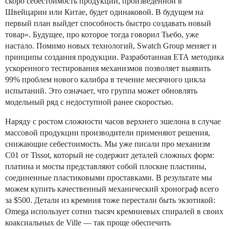
скоро себестоимость продукции, произведенной в
Швейцарии или Китае, будет одинаковой. В будущем на
первый план выйдет способность быстро создавать новый
товар». Будущее, про которое тогда говорил Тьебо, уже
настало. Помимо новых технологий, Swatch Group меняет и
принципы создания продукции. Разработанная ЕТА методика
ускоренного тестирования механизмов позволяет выявить
99% проблем нового калибра в течение месячного цикла
испытаний. Это означает, что группа может обновлять
модельный ряд с недоступной ранее скоростью.
Наряду с ростом сложности часов верхнего эшелона в случае
массовой продукции производители применяют решения,
снижающие себестоимость. Мы уже писали про механизм
С01 от Tissot, который не содержит деталей сложных форм:
платина и мосты представляют собой плоские пластины,
соединенные пластиковыми проставками. В результате мы
можем купить качественный механический хронограф всего
за $500. Детали из кремния тоже перестали быть экзотикой:
Omega использует сотни тысяч кремниевых спиралей в своих
коаксиальных de Ville — так проще обеспечить