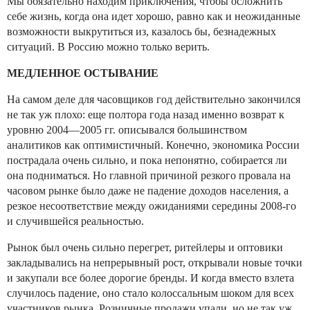
Мы обязательно находим приключения, чтобы осложнить
себе жизнь, когда она идет хорошо, равно как и неожиданные
возможности выкрутиться из, казалось бы, безнадежных
ситуаций. В Россию можно только верить.
МЕДЛЕННОЕ ОСТЫВАНИЕ
На самом деле для часовщиков год действительно закончился
не так уж плохо: еще полтора года назад именно возврат к
уровню 2004—2005 гг. описывался большинством
аналитиков как оптимистичный. Конечно, экономика России
пострадала очень сильно, и пока непонятно, собирается ли
она подниматься. Но главной причиной резкого провала на
часовом рынке было даже не падение доходов населения, а
резкое несоответствие между ожиданиями середины 2008-го
и случившейся реальностью.
Рынок был очень сильно перегрет, ритейлеры и оптовики
закладывались на непрерывный рост, открывали новые точки
и закупали все более дорогие бренды. И когда вместо взлета
случилось падение, оно стало колоссальным шоком для всех
участников рынка. Розничные продажи упали, но не так уж