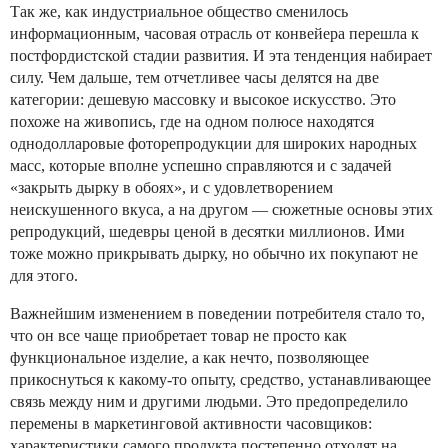
Так же, как индустриальное общество сменилось
информационным, часовая отрасль от конвейера перешла к
постфордистской стадии развития. И эта тенденция набирает
силу. Чем дальше, тем отчетливее часы делятся на две
категории: дешевую массовку и высокое искусство. Это
похоже на живопись, где на одном полюсе находятся
однодолларовые фоторепродукции для широких народных
масс, которые вполне успешно справляются и с задачей
«закрыть дырку в обоях», и с удовлетворением
неискушенного вкуса, а на другом — сюжетные основы этих
репродукций, шедевры ценой в десятки миллионов. Ими
тоже можно прикрывать дырку, но обычно их покупают не
для этого.
Важнейшим изменением в поведении потребителя стало то,
что он все чаще приобретает товар не просто как
функциональное изделие, а как нечто, позволяющее
прикоснуться к какому-то опыту, средство, устанавливающее
связь между ним и другими людьми. Это предопределило
перемены в маркетинговой активности часовщиков:
характеристики самого продукта постепенно отходят на