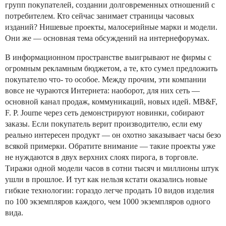
групп покупателей, создании долговременных отношений с
потребителем. Кто сейчас занимает страницы часовых
изданий? Нишевые проекты, малосерийные марки и модели.
Они же — основная тема обсуждений на интернефорумах.
В информационном пространстве выигрывают не фирмы с
огромным рекламным бюджетом, а те, кто сумел предложить
покупателю что- то особое. Между прочим, эти компании
вовсе не чураются Интернета: наоборот, для них сеть —
основной канал продаж, коммуникаций, новых идей. MB&F,
F. P. Journe через сеть демонстрируют новинки, собирают
заказы. Если покупатель верит производителю, если ему
реально интересен продукт — он охотно заказывает часы безо
всякой примерки. Обратите внимание — такие проекты уже
не нуждаются в двух верхних слоях пирога, в торговле.
Тиражи одной модели часов в сотни тысяч и миллионы штук
ушли в прошлое. И тут как нельзя кстати оказались новые
гибкие технологии: гораздо легче продать 10 видов изделия
по 100 экземпляров каждого, чем 1000 экземпляров одного
вида.