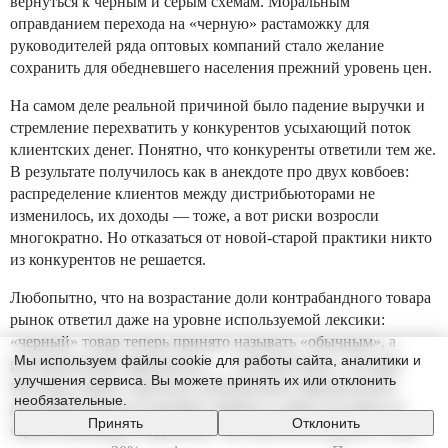
вернуться к черным и серым схемам. Моральным
оправданием перехода на «черную» растаможку для
руководителей ряда оптовых компаний стало желание
сохранить для обедневшего населения прежний уровень цен.
На самом деле реальной причиной было падение выручки и
стремление перехватить у конкурентов усыхающий поток
клиентских денег. Понятно, что конкуренты ответили тем же.
В результате получилось как в анекдоте про двух ковбоев:
распределение клиентов между дистрибьюторами не
изменилось, их доходы — тоже, а вот риски возросли
многократно. Но отказаться от новой-старой практики никто
из конкурентов не решается.
Любопытно, что на возрастание доли контрабандного товара
рынок ответил даже на уровне используемой лексики:
«черный» товар теперь принято называть «обычным», а
Мы используем файлы cookie для работы сайта, аналитики и
растаможенный официально — «контрактным». По ряду
улучшения сервиса. Вы можете принять их или отклонить
массовых марок серьезную конкуренцию официальным
необязательные.
дистрибьюторам составляют черные и серые поставки из
Принять
Отклонить
стран ближайшего зарубежья. Так, доля нелегального Casio