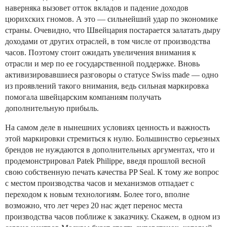
наверняка вызовет отток вкладов и падение доходов
цюрихских гномов. А это — сильнейший удар по экономике
страны. Очевидно, что Швейцария постарается залатать дыру
доходами от других отраслей, в том числе от производства
часов. Поэтому стоит ожидать увеличения внимания к
отрасли и мер по ее государственной поддержке. Вновь
активизировавшиеся разговоры о статусе Swiss made — одно
из проявлений такого внимания, ведь сильная маркировка
помогала швейцарским компаниям получать
дополнительную прибыль.
На самом деле в нынешних условиях ценность и важность
этой маркировки стремиться к нулю. Большинство серьезных
брендов не нуждаются в дополнительных аргументах, что и
продемонстрировал Patek Philippe, введя прошлой весной
свою собственную печать качества PP Seal. К тому же вопрос
с местом производства часов и механизмов отпадает с
переходом к новым технологиям. Более того, вполне
возможно, что лет через 20 нас ждет перенос места
производства часов поближе к заказчику. Скажем, в одном из