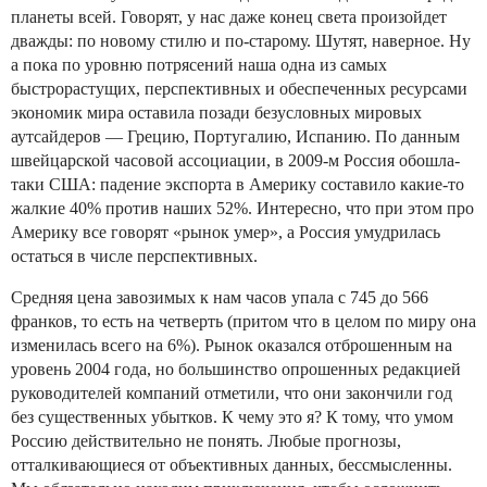
планеты всей. Говорят, у нас даже конец света произойдет
дважды: по новому стилю и по-старому. Шутят, наверное. Ну
а пока по уровню потрясений наша одна из самых
быстрорастущих, перспективных и обеспеченных ресурсами
экономик мира оставила позади безусловных мировых
аутсайдеров — Грецию, Португалию, Испанию. По данным
швейцарской часовой ассоциации, в 2009-м Россия обошла-
таки США: падение экспорта в Америку составило какие-то
жалкие 40% против наших 52%. Интересно, что при этом про
Америку все говорят «рынок умер», а Россия умудрилась
остаться в числе перспективных.
Средняя цена завозимых к нам часов упала с 745 до 566
франков, то есть на четверть (притом что в целом по миру она
изменилась всего на 6%). Рынок оказался отброшенным на
уровень 2004 года, но большинство опрошенных редакцией
руководителей компаний отметили, что они закончили год
без существенных убытков. К чему это я? К тому, что умом
Россию действительно не понять. Любые прогнозы,
отталкивающиеся от объективных данных, бессмысленны.