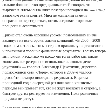
сильно: большинство предпринимателей говорят, что
выручка в 2009-м была ниже позапрошлогодней на 5—30% (в
валютном эквиваленте). Многие компании сумели
оперативно перестроиться, оптимизировать торговые
процессы и ассортимент.
Кризис стал очень хорошим уроком, позволившим иначе
взглянуть на все стороны жизни компаний. «В 2005—2008
годах нам казалось, что мы строим правильную организацию
и показываем хорошие финансовые результаты. Только теперь
мы поняли, насколько же плохо мы тогда работали, какие
колоссальные резервы не использовали, сколько денег
упустили!» — говорит Александр Щекотихин, директор
подмосковной сети «Лорд», которой в 2009-м удалось
превзойти позапро-шлогодние результаты. В целом
прошедший год в очередной раз показал: в кризисные
периоды выигрывает тот, кто не ждет возврата к старому, а
быстрее других реагирует на изменения. Пока розничные
продажи не растут.
Более того, они и не будут расти до тех пор, пока не