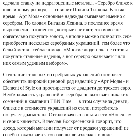
сделали ставку на недрагоценные металлы. «Серебро ближе к
ювелирному рынку», — говорит Полина Титкова. В то же
время «Арт Мода» основные надежды связывает именно с
серебром. По словам Виталия Левина, в последнее время
выросло число клиентов, которые считают, что вовсе не
обязательно покупать золото, а вполне можно позволить себе
приобрести несколько серебряных украшений, тем более что
белый металл сейчас в моде: «Многие люди пока не готовы
покупать стальные изделия, а вот серебро оказывается для
них самым удачным выбором».
Сочетание стальных и серебряных украшений позволяет
обеспечить широкий ценовой ряд изделий: у «Арт Моды» и
Element of Style он простирается от двадцати до трехсот евро.
Необходимость украшений из серебра не вызывает никаких
сомнений в компании TBN Time — в этом случае за деньги,
близкие к стоимости украшений из стали, потребитель
получает драгметалл. Отталкиваясь от опыта сети «Новелла»
и своих клиентов, Вячеслав Воскресенский говорит, что
доход, который магазин получает от продажи украшений из
серебра, оказывается гораздо выше издержек в виде