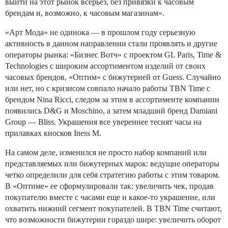
выйти на этот рынок всерьез, без привязки к часовым
брендам и, возможно, к часовым магазинам».
«Арт Мода» не одинока — в прошлом году серьезную
активность в данном направлении стали проявлять и другие
операторы рынка: «Бизнес Вотч» с проектом GL Paris, Time &
Technologies с широким ассортиментом изделий от своих
часовых брендов, «Оптим» с бижутерией от Guess. Случайно
или нет, но с кризисом совпало начало работы TBN Time с
брендом Nina Ricci, следом за этим в ассортименте компании
появились D&G и Moschino, а затем младший бренд Damiani
Group — Bliss. Украшения все увереннее теснят часы на
прилавках киосков Iness M.
На самом деле, изменился не просто набор компаний или
представляемых или бижутерных марок: ведущие операторы
четко определили для себя стратегию работы с этим товаром.
В «Оптиме» ее сформулировали так: увеличить чек, продав
покупателю вместе с часами еще и какое-то украшение, или
охватить нижний сегмент покупателей. В TBN Time считают,
что возможности бижутерии гораздо шире: увеличить оборот