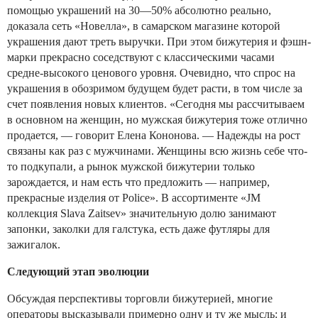
помощью украшений на 30—50% абсолютно реально,
доказала сеть «Новелла», в самарском магазине которой
украшения дают треть выручки. При этом бижутерия и фэшн-
марки прекрасно соседствуют с классическими часами
средне-высокого ценового уровня. Очевидно, что спрос на
украшения в обозримом будущем будет расти, в том числе за
счет появления новых клиентов. «Сегодня мы рассчитываем
в основном на женщин, но мужская бижутерия тоже отлично
продается, — говорит Елена Кононова. — Надежды на рост
связаны как раз с мужчинами. Женщины всю жизнь себе что-
то подкупали, а рынок мужской бижутерии только
зарождается, и нам есть что предложить — например,
прекрасные изделия от Police». В ассортименте «JM
коллекция Slava Zaitsev» значительную долю занимают
запонки, заколки для галстука, есть даже футляры для
зажигалок.
Следующий этап эволюции
Обсуждая перспективы торговли бижутерией, многие
операторы высказывали примерно одну и ту же мысль: и