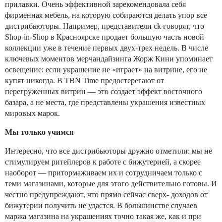
прилавки. Очень эффективной зарекомендовала себя
фирменная мебель, на которую собираются делать упор все
дистрибьюторы. Например, представители ck говорят, что
Shop-in-Shop в Красноярске продает большую часть новой
коллекции уже в течение первых двух-трех недель. В числе
ключевых моментов мерчандайзинга Жорж Кини упоминает
освещение: если украшение не «играет» на витрине, его не
купят никогда. В TBN Time предостерегают от
перегруженных витрин — это создает эффект восточного
базара, а не места, где представлены украшения известных
мировых марок.
Мы только учимся
Интересно, что все дистрибьюторы дружно отметили: мы не
стимулируем ритейлеров к работе с бижутерией, а скорее
наоборот — притормаживаем их и сотрудничаем только с
теми магазинами, которые для этого действительно готовы. И
честно предупреждают, что прямо сейчас сверх- доходов от
бижутерии получить не удастся. В большинстве случаев
маржа магазина на украшениях точно такая же, как и при