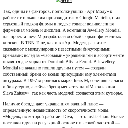
Так, одним из факторов, подтолкнувших «Арт Моду» к
работе с итальянским производителем Giorgio Martello, стал
серьезный подход фирмы к подаче товара: великолепная
фирменная мебель и дисплеи. А компания Jewellery Mondial
для проекта Iness M разработала особый формат фирменных
киосков. В TBN Time, как и в «Арт Моде», развитие
связывают с международно известными бижутерными
брендами: вслед за «часовыми» украшениями в ассортименте
появятся две марки от Domiani: Bliss и Ferrari. В Jewellery
Mondial изначально пошли другим путем — создали
собственный бренд со всеми присущими ему элементами
антуража. В 1997-м родилась марка Iness M, сочетавшая часы
и бижутерию, а сейчас бренд меняется на «JM коллекция
Slava Zaitsev», так как часть моделей создается этим кутюрье.
Наличие бренда дает украшениям важный плюс —
определенную независимость от скоротечности моды.
«Модель, по которой работает Diva, — это fast-fashion. Новые
поставки идут на регулярной основе с высокой частотой —