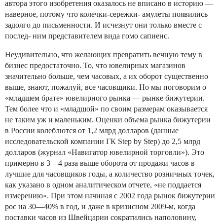
автора этого изобретения оказалось не вписано в историю —
наверное, потому что колечки-сережки- амулеты появились
задолго до письменности. И исчезнут они только вместе с
послед- ним представителем вида гомо сапиенс.
Неудивительно, что желающих превратить вечную тему в
бизнес предостаточно. То, что ювелирных магазинов
значительно больше, чем часовых, а их оборот существенно
выше, знают, пожалуй, все часовщики. Но мы поговорим о
«младшем брате» ювелирного рынка — рынке бижутерии.
Тем более что и «младшой» по своим размерам оказывается
не таким уж и маленьким. Оценки объема рынка бижутерии
в России колеблются от 1,2 млрд долларов (данные
исследовательской компании ГК Step by Step) до 2,5 млрд
долларов (журнал «Навигатор ювелирной торговли»). Это
примерно в 3—4 раза выше оборота от продажи часов в
лучшие для часовщиков годы, а количество розничных точек,
как указано в одном аналитическом отчете, «не поддается
измерению». При этом начиная с 2002 года рынок бижутерии
рос на 30—40% в год, и даже в кризисном 2009-м, когда
поставки часов из Швейцарии сократились наполовину,