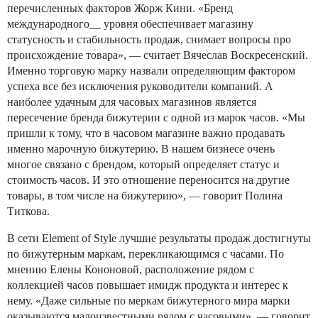
перечисленных факторов Жорж Кини. «Бренд
международного__ уровня обеспечивает магазину
статусность и стабильность продаж, снимает вопросы про
происхождение товара», — считает Вячеслав Воскресенский.
Именно торговую марку назвали определяющим фактором
успеха все без исключения руководители компаний. А
наиболее удачным для часовых магазинов является
пересечение бренда бижутерии с одной из марок часов. «Мы
пришли к тому, что в часовом магазине важно продавать
именно марочную бижутерию. В нашем бизнесе очень
многое связано с брендом, который определяет статус и
стоимость часов. И это отношение переносится на другие
товары, в том числе на бижутерию», — говорит Полина
Титкова.
В сети Element of Style лучшие результаты продаж достигнуты
по бижутерным маркам, перекликающимся с часами. По
мнению Елены Кононовой, расположение рядом с
коллекцией часов повышает имидж продукта и интерес к
нему. «Даже сильные по меркам бижутерного мира марки
оказываются малоизвестными рядом с часовыми», — говорит