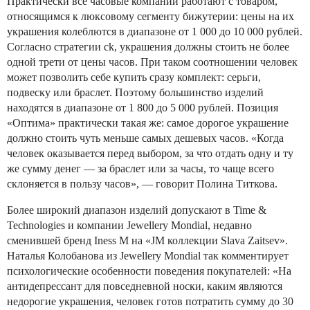
Практически все часовые компании работают с товаром,
относящимся к люксовому сегменту бижутерии: цены на их
украшения колеблются в диапазоне от 1 000 до 10 000 рублей.
Согласно стратегии ck, украшения должны стоить не более
одной трети от цены часов. При таком соотношении человек
может позволить себе купить сразу комплект: серьги,
подвеску или браслет. Поэтому большинство изделий
находятся в диапазоне от 1 800 до 5 000 рублей. Позиция
«Оптима» практически такая же: самое дорогое украшение
должно стоить чуть меньше самых дешевых часов. «Когда
человек оказывается перед выбором, за что отдать одну и ту
же сумму денег — за браслет или за часы, то чаще всего
склоняется в пользу часов», — говорит Полина Титкова.
Более широкий диапазон изделий допускают в Time &
Technologies и компании Jewellery Mondial, недавно
сменившей бренд Iness M на «JM коллекции Slava Zaitsev».
Наталья Колобанова из Jewellery Mondial так комментирует
психологические особенности поведения покупателей: «На
антидепрессант для повседневной носки, каким являются
недорогие украшения, человек готов потратить сумму до 30