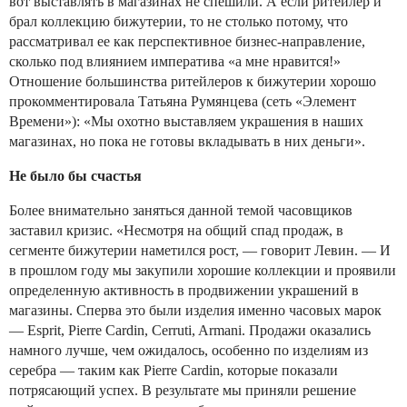
вот выставлять в магазинах не спешили. А если ритейлер и
брал коллекцию бижутерии, то не столько потому, что
рассматривал ее как перспективное бизнес-направление,
сколько под влиянием императива «а мне нравится!»
Отношение большинства ритейлеров к бижутерии хорошо
прокомментировала Татьяна Румянцева (сеть «Элемент
Времени»): «Мы охотно выставляем украшения в наших
магазинах, но пока не готовы вкладывать в них деньги».
Не было бы счастья
Более внимательно заняться данной темой часовщиков
заставил кризис. «Несмотря на общий спад продаж, в
сегменте бижутерии наметился рост, — говорит Левин. — И
в прошлом году мы закупили хорошие коллекции и проявили
определенную активность в продвижении украшений в
магазины. Сперва это были изделия именно часовых марок
— Esprit, Pierre Cardin, Cerruti, Armani. Продажи оказались
намного лучше, чем ожидалось, особенно по изделиям из
серебра — таким как Pierre Cardin, которые показали
потрясающий успех. В результате мы приняли решение