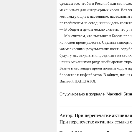
сделаем все, чтобы в России были свои сл
механизмах для интерьерных часов. Вот уж
комплектующие к настенным, настольным 
потребителем на сегодняшний день являетс
—
В общем и целом можно сказать, что уча
—
Мы считаем, что выставка в Базеле прош
но и свои преимущества. Сделали выводы 
коммерческими результатами: шесть заруб
будут у нас закупать и продвигать на сво
наших механизмов ряду швейцарских фирм.
Базеле в настоящее время полным ходом и
браслетов и циферблатов. В общем, планы 
Василий ПАНКРАТОВ
Опубликовано в журнале
"Часовой Бизн
Автор:
При перепечатке активная
При перепечатке
активная ссылка 