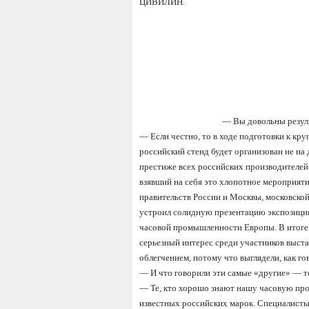
ЦИВИЛИН.
—
Вы довольны резул
—
Если честно, то в ходе подготовки к кр
российский стенд будет организован не на 
престиже всех российских производителей.
взявший на себя это хлопотное мероприят
правительств России и Москвы, московской
устроил солидную презентацию экспозиции
часовой промышленности Европы. В итоге 
серьезный интерес среди участников выстав
облегчением, потому что выглядели, как го
—
И что говорили эти самые
«
другие
» —
т
—
Те, кто хорошо знают нашу часовую пр
известных российских марок. Специалисты