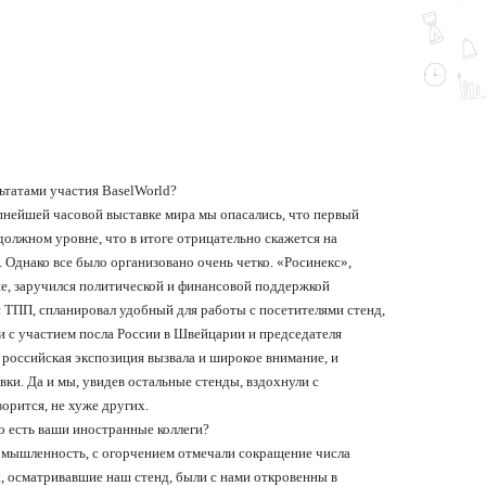
ьтатами участия BaselWorld?
упнейшей часовой выставке мира мы опасались, что первый
должном уровне, что в итоге отрицательно скажется на
 Однако все было организовано очень четко.
«
Росинекс
»,
ие, заручился политической и финансовой поддержкой
 ТПП, спланировал удобный для работы с посетителями стенд,
 с участием посла России в Швейцарии и председателя
российская экспозиция вызвала и широкое внимание, и
ки. Да и мы, увидев остальные стенды, вздохнули с
ворится, не хуже других.
о есть ваши иностранные коллеги?
омышленность, с огорчением отмечали сокращение числа
, осматривавшие наш стенд, были с нами откровенны в