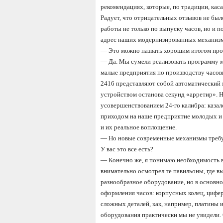
рекомендациях, которые, по традиции, кас
Радует, что отрицательных отзывов не был
работы не только по выпуску часов, но и 
адрес наших модернизированных механизм
—
Это можно назвать хорошим итогом про
—
Да. Мы сумели реализовать программу м
малые предприятия по производству часов
2416 представляют собой автоматический
устройством останова секунд
«
арретир
».
Н
усовершенствованием 24-го калибра: казало
приходом на наше предприятие молодых и 
и их реальное воплощение.
—
Но новые современные механизмы требу
У вас это все есть?
—
Конечно же, я понимаю необходимость в
внимательно осмотрел те павильоны, где в
разнообразное оборудование, но в основно
оформления часов: корпусных колец, циферб
сложных деталей, как, например, платины
оборудования практически мы не увидели. 