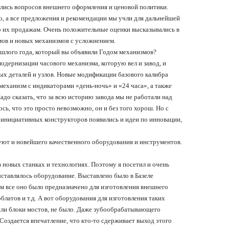
ались вопросов внешнего оформления и ценовой политики.
о, а все предложения и рекомендации мы учли для дальнейшей
по их продажам. Очень положительные оценки высказывались в
ов и новых механизмов с усложнением.
шлого года, который вы объявили Годом механизмов?
одернизации часового механизма, которую вел и завод, и
ых деталей и узлов. Новые модификации базового калибра
 механизм с индикаторами
«
день-ночь
»
и
«24
часа
»,
а также
адо сказать, что за всю историю завода мы не работали над
сь, что это просто невозможно, он и без того хорош. Но с
инициативных конструкторов появились и идеи по инновации,
ют и новейшего качественного оборудования и инструментов.
 новых станках и технологиях. Поэтому я посетил и очень
ыставлялось оборудование. Выставлено было в Базеле
м все оно было предназначено для изготовления внешнего
латов и т.д. А вот оборудования для изготовления таких
 или блоки мостов, не было. Даже зубообрабатывающего
Создается впечатление, что кто-то сдерживает выход этого