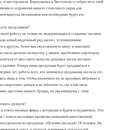
о, и насторожило. Вернувшись в Чистополь, я собрал весь свой
евизии и сохранения нашего станочного парка для
нием выпуска механизмов нам необходимо будет его
азеле представили?
ьезную работу не только по модернизации и созданию часовых
тали новый модельный ряд часов с усложненными
ти в другую, более высокую ценовую нишу и завоевать
вые часы прошли экспертизу у наших зарубежных партнеров,
казаться от массового выпуска дешевых часов, которые
их рынков. Теперь наша продукция будет продаваться в
ледних лет, работа всех, кто занимался продажами часов (а это
лась лишь в том, чтобы разложить их на красивых витринах в
ишь
«
короткие
»
деньги и не заботило то, где и как часы
нию престижа нашего брэнда, но мы намерены с этим
ровать дилеров?
и ответственных фирм, с которыми и будем сотрудничать. Эти
зи с этим в настоящее время мы повышаем качественный
нсультантов по продажам: обучение проходят 18 человек. На
вающие и завод, и дилеров, и конечных покупателей.