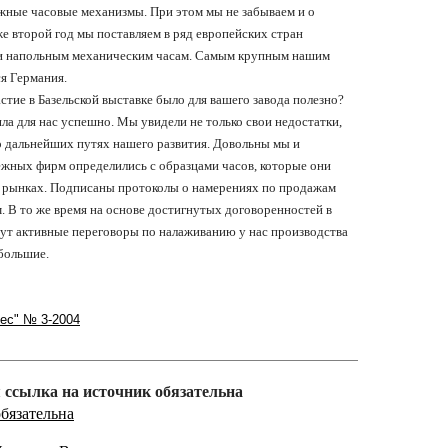
ожные часовые механизмы. При этом мы не забываем и о
е второй год мы поставляем в ряд европейских стран
и напольным механическим часам. Самым крупным нашим
я Германия.
стие в Базельской выставке было для вашего завода полезно?
ла для нас успешно. Мы увидели не только свои недостатки,
о дальнейших путях нашего развития. Довольны мы и
ежных фирм определились с образцами часов, которые они
их рынках. Подписаны протоколы о намерениях по продажам
 В то же время на основе достигнутых договоренностей в
дут активные переговоры по налаживанию у нас производства
большие.
ес" № 3-2004
 ссылка на источник обязательна
обязательна