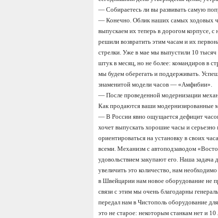
—
Собираетесь ли вы развивать самую по
—
Конечно. Облик наших самых ходовых 
выпускаем их теперь в дорогом корпусе, с
решили возвратить этим часам и их перв
стрелки. Уже в мае мы выпустили 10 тыся
штук в месяц, но не более: командиров в с
мы будем оберегать и поддерживать. Успе
знаменитой модели часов
— «
Амфибии
».
—
После проведенной модернизации механ
Как продаются ваши модернизированные 
—
В России явно ощущается дефицит часов
хочет выпускать хорошие часы и серьезно
ориентироваться на установку в своих час
всеми. Механизм с автоподзаводом
«
Восто
удовольствием закупают его. Наша задача 
увеличить это количество, нам необходимо
в Швейцарии нам новое оборудование не пр
связи с этим мы очень благодарны генера
передал нам в Чистополь оборудование для
это не старое: некоторым станкам нет и 1