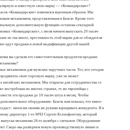
пулярную и известную свою марку
— «
Командирские
»?
часов
«
Командирские
»
изменился коренным образом. Мы
 новым механизмом, представленным в Базеле. Кроме того
оначальную дополнительную функцию останова секундной
ч новых
«
Командирских
»,
с июля начнем выпускать 20 тысяч
тране не так много, престижность этой марки для ее обладателя
шно идут продажи и новой модификации другой нашей
изма вы сделали его самостоятельным продуктом продажи.
механизмы?
ых механизмов для мужских наручных часов. Тот, кто сегодня
 продвигать свою торговую марку, уже не может
ах китайских механизмов. Мы открыты для сотрудничества со
к
»
востребован во многих странах, те же европейцы с
довести эти продажи до 10 тысяч штук в месяц. Чтобы
 дополнительное оборудование. Базель нам показал, что никто
одаст: зачем им своими же руками взращивать конкурента. И в
льному директору 1-го МЧЗ Сергею Ксенофонтову, который
 выпуска механизма 26-го калибра с сигналом. Оборудование
0 лет. Скоро мы развернем новую производственную линию и