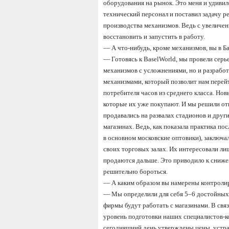
оборудования на рынок. Это меня и удивил
технический персонал и поставил задачу р
производства механизмов. Ведь с увеличе
восстановить и запустить в работу.
—
А что-нибудь, кроме механизмов, вы в Б
—
Готовясь к BaselWorld, мы провели сер
механизмов с усложнениями, но и разрабо
механизмами, который позволит нам перей
потребителя часов из среднего класса. Но
которые их уже покупают. И мы решили от
продавались на развалах стадионов и друг
магазинах. Ведь, как показала практика пос
в основном московские оптовики), заключа
своих торговых залах. Их интересовали л
продаются дальше. Это приводило к сниже
решительно бороться.
—
А каким образом вы намерены контроли
—
Мы определили для себя 5
–6
достойных 
фирмы будут работать с магазинами. В свя
уровень подготовки наших специалистов-ко
сегодняшний день утверждены цены, устраи