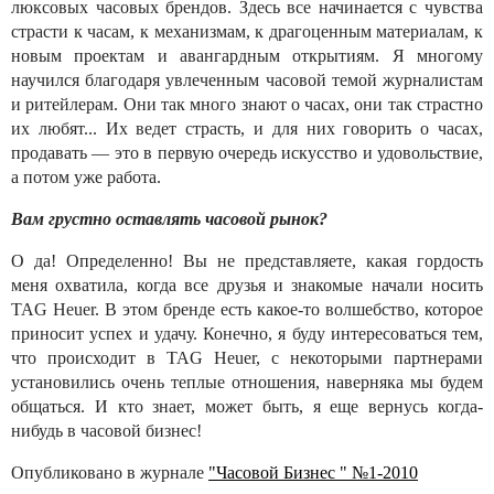
люксовых часовых брендов. Здесь все начинается с чувства
страсти к часам, к механизмам, к драгоценным материалам, к
новым проектам и авангардным открытиям. Я многому
научился благодаря увлеченным часовой темой журналистам
и ритейлерам. Они так много знают о часах, они так страстно
их любят... Их ведет страсть, и для них говорить о часах,
продавать — это в первую очередь искусство и удовольствие,
а потом уже работа.
Вам грустно оставлять часовой рынок?
О да! Определенно! Вы не представляете, какая гордость
меня охватила, когда все друзья и знакомые начали носить
TAG Heuer. В этом бренде есть какое-то волшебство, которое
приносит успех и удачу. Конечно, я буду интересоваться тем,
что происходит в TAG Heuer, с некоторыми партнерами
установились очень теплые отношения, наверняка мы будем
общаться. И кто знает, может быть, я еще вернусь когда-
нибудь в часовой бизнес!
Опубликовано в журнале
"Часовой Бизнес " №1-2010