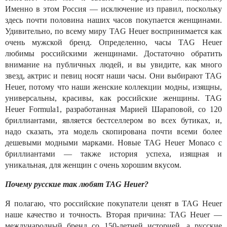
Именно в этом Россия — исключение из правил, поскольку
здесь почти половина наших часов покупается женщинами.
Удивительно, по всему миру TAG Heuer воспринимается как
очень мужской бренд. Определенно, часы TAG Heuer
любимы российскими женщинами. Достаточно обратить
внимание на публичных людей, и вы увидите, как много
звезд, актрис и певиц носят наши часы. Они выбирают TAG
Heuer, потому что наши женские коллекции модны, изящны,
универсальны, красивы, как российские женщины. TAG
Heuer Formula1, разработанная Марией Шараповой, со 120
бриллиантами, является бестселлером во всех бутиках, и,
надо сказать, эта модель скопирована почти всеми более
дешевыми модными марками. Новые TAG Heuer Monaco с
бриллиантами — также история успеха, изящная и
уникальная, для женщин с очень хорошим вкусом.
Почему русские так любят TAG Heuer?
Я полагаю, что российские покупатели ценят в TAG Heuer
наше качество и точность. Вторая причина: TAG Heuer —
международный бренд со 150-летней историей, а русские