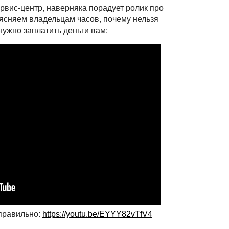
ервис-центр, наверняка порадует ролик про
ясняем владельцам часов, почему нельзя
нужно заплатить деньги вам:
 правильно:
https://youtu.be/EYYY82vTfV4