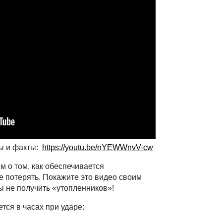
ы и факты:
https://youtu.be/nYEWWnvV-cw
 о том, как обеспечивается
е потерять. Покажите это видео своим
ы не получить «утопленников»!
тся в часах при ударе: