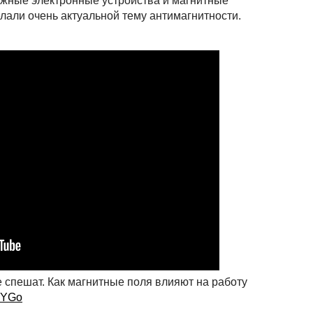
жные электронные устройства и магнитные
елали очень актуальной тему антимагнитности.
 спешат. Как магнитные поля влияют на работу
kYGo