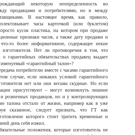
ождающий некоторую неопределенность во
ежду продавцами и потребителями, но и между
авщиками. В настоящее время, как правило,
мплектовывает часы карточкой (или буклетом)
 просто кусок пластика, на котором при продаже
ционные признаки часов, а также дату продажи и
 что-то более информативное, содержащее некие
и изготовителя. Нет ли противоречия в том, что
 о гарантийных обязательствах продавец выдает
, именуемый «гарантийный талон»?
ередача потребителю вместе с часами гарантийного
 том случае, если никаких условий гарантийного
готовителя нет или они весьма скудные. Но если
тации присутствуют – могут возникнуть лишние
й и розничных продавцов, но и у контролирующих
ие талона отстало от жизни, например как в уже
руя сказанное, следует признать, что ГТ как
зготовление которого стоит тратить временные и
шний день себя изжил.
бязательные положения, которые изготовитель не