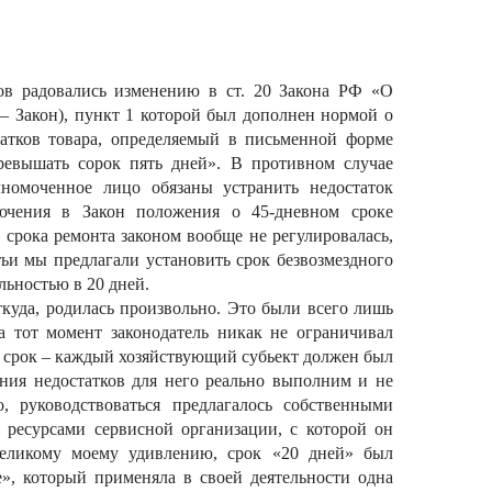
ов радовались изменению в ст. 20 Закона РФ «О
 – Закон), пункт 1 которой был дополнен нормой о
татков товара, определяемый в письменной форме
ревышать сорок пять дней». В противном случае
лномоченное лицо обязаны устранить недостаток
лючения в Закон положения о 45-дневном сроке
срока ремонта законом вообще не регулировалась,
ьи мы предлагали установить срок безвозмездного
льностью в 20 дней.
ткуда, родилась произвольно. Это были всего лишь
а тот момент законодатель никак не ограничивал
 срок – каждый хозяйствующий субьект должен был
ения недостатков для него реально выполним и не
о, руководствоваться предлагалось собственными
 ресурсами сервисной организации, с которой он
великому моему удивлению, срок «20 дней» был
», который применяла в своей деятельности одна