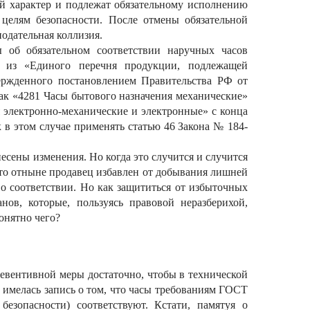
ый характер и подлежат обязательному исполнению
 целям безопасности. После отмены обязательной
одательная коллизия.
об обязательном соответствии наручных часов
а из «Единого перечня продукции, подлежащей
вержденного постановлением Правительства РФ от
как «4281 Часы бытового назначения механические»
 электронно-механические и электронные» с конца
к в этом случае применять статью 46 Закона № 184-
сены изменения. Но когда это случится и случится
 что отныне продавец избавлен от добывания лишней
о соответствии. Но как защититься от избыточных
нов, которые, пользуясь правовой неразберихой,
онятно чего?
превентивной меры достаточно, чтобы в технической
имелась запись о том, что часы требованиям ГОСТ
безопасности) соответствуют. Кстати, памятуя о