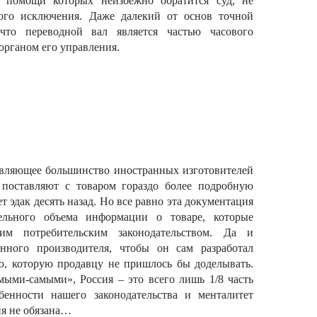
к помощи которых неизбежно обратится суд, не
кого исключения. Даже далекий от основ точной
что переводной вал является частью часового
 органом его управления.
давляющее большинство иностранных изготовителей
 поставляют с товаром гораздо более подробную
 эдак десять назад. Но все равно эта документация
тельного объема информации о товаре, которые
им потребительским законодательством. Да и
анного производителя, чтобы он сам разработал
ю, которую продавцу не пришлось бы доделывать.
мыми-самыми», Россия – это всего лишь 1/8 часть
бенности нашего законодательства и менталитет
ия не обязана…