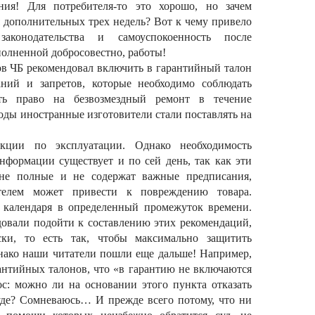
ния! Для потребителя-то это хорошо, но зачем
 дополнительных трех недель? Вот к чему привело
аконодательства и самоуспокоенность после
полненной добросовестно, работы!
в ЧБ рекомендовал включить в гарантийный талон
аний и запретов, которые необходимо соблюдать
ить право на безвозмездный ремонт в течение
годы иностранные изготовители стали поставлять на
кции по эксплуатации. Однако необходимость
нформации существует и по сей день, так как эти
 не полные и не содержат важные предписания,
ателем может привести к повреждению товара.
 календаря в определенный промежуток времени.
довали подойти к составлению этих рекомендаций,
ски, то есть так, чтобы максимально защитить
нако наши читатели пошли еще дальше! Например,
антийных талонов, что «в гарантию не включаются
ос: можно ли на основании этого пункта отказать
уде? Сомневаюсь… И прежде всего потому, что ни