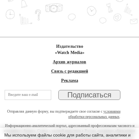
Издательство
«Watch Media»
Архив журналов
Связь с редакцией
Реклама
Отправляя данную форму, вы подтверждаете свое согласие с
условиями
обработки персональных данных
.
Информационно-аналитический портал, адресованный профессионалам часового и
ювелирного бизнеса. Статьи о часовой индустрии в России, ежедневно обновляемая
Мы используем файлы cookie для работы сайта, аналитики и
лента новостей, календарь часовых выставок и презентаций, on-line консультации