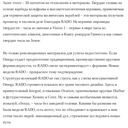
Залог этого
– 30
патентов на технологии и материалы. Твердые сплавы на
основе карбида вольфрама и высокотехнологичная керамика, применяемая
для термической защиты космических кораблей
–
эти материалы получили
прописку в часовом деле благодаря RADO. На вершине пирамиды
твердости
–
часы из лантана и Vision 1
–
первые в мире часы из
синтетических алмазов, занесенные в Книгу рекордов Гиннесса как самые
твердые часы на Земле.
Но только революционных материалов для успеха недостаточно. Если
Omega отдает предпочтение традиционным, преимущественно круглым
формам корпусов, то RADO смело экспериментирует с формами. Новые
модели RADO
–
прекрасное тому подтверждение.
Структура коллекций RADO не так строга, как у слегка консервативной
Omega. RADO стремится показать все грани часового дизайна. Здесь и
прямоугольный Integral, и овальные Ovation, оригинальные круглые DiaStar
и футуристичные Xeramo и Cerix. Ну и самыми необычными являются,
пожалуй, eSenza,
–
часы без заводной головки. Какими бы разными ни
были модели RADO, есть нечто, что их объединяет и привлекает к ним
сотни тысяч людей: инновационный дух, стремление исследовать новые
пути.