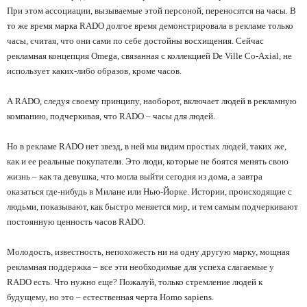
При этом ассоциации, вызываемые этой персоной, переносятся на часы. В
то же время марка RADO долгое время демонстрировала в рекламе только
часы, считая, что они сами по себе достойны восхищения. Сейчас
рекламная концепция Omega, связанная с коллекцией De Ville Co-Axial, не
использует каких-либо образов, кроме часов.
А RADO, следуя своему принципу, наоборот, включает людей в рекламную
компанию, подчеркивая, что RADO
–
часы для людей.
Но в рекламе RADO нет звезд, в ней мы видим простых людей, таких же,
как и ее реальные покупатели. Это люди, которые не боятся менять свою
жизнь
–
как та девушка, что могла выйти сегодня из дома, а завтра
оказаться где-нибудь в Милане или Нью-Йорке. Истории, происходящие с
людьми, показывают, как быстро меняется мир, и тем самым подчеркивают
постоянную ценность часов RADO.
Молодость, известность, непохожесть ни на одну другую марку, мощная
рекламная поддержка
–
все эти необходимые для успеха слагаемые у
RADO есть. Что нужно еще? Пожалуй, только стремление людей к
будущему, но это
–
естественная черта Homo sapiens.