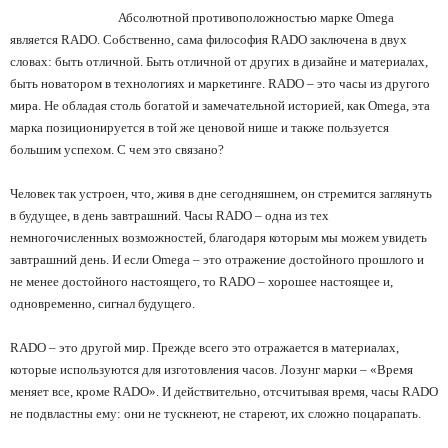
Абсолютной противоположностью марке Omega
является RADO. Собственно, сама философия RADO заключена в двух
словах: быть отличной. Быть отличной от других в дизайне и материалах,
быть новатором в технологиях и маркетинге. RADO
–
это часы из другого
мира. Не обладая столь богатой и замечательной историей, как Omega, эта
марка позиционируется в той же ценовой нише и также пользуется
большим успехом. С чем это связано?
Человек так устроен, что, живя в дне сегодняшнем, он стремится заглянуть
в будущее, в день завтрашний. Часы RADO
–
одна из тех
немногочисленных возможностей, благодаря которым мы можем увидеть
завтрашний день. И если Omega
–
это отражение достойного прошлого и
не менее достойного настоящего, то RADO
–
хорошее настоящее и,
одновременно, сигнал будущего.
RADO
–
это другой мир. Прежде всего это отражается в материалах,
которые используются для изготовления часов. Лозунг марки
– «
Время
меняет все, кроме RADO
».
И действительно, отсчитывая время, часы RADO
не подвластны ему: они не тускнеют, не стареют, их сложно поцарапать.