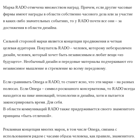
Марка RADO отмечена множеством наград. Причем, если другие часовые
фирмы имеют награды в области собственно часового дела или за участие
в каких-либо значительных событиях, то у RADO почти все они
–
за
достижения в области дизайна.
Сильной стороной марки является концепция продвижения и четкая
целевая аудитория. Покупатель RADO
–
человек, которому небезразличен
дизайн, человек, который хочет быть независимым и любит вещи
«
из
будущего
».
Необычный дизайн и передовые материалы подчеркивают его
независимое мышление и стремление ко всему передовому.
Если сравнивать Omega и RADO, то станет ясно, что эти марки
–
на разных
полюсах. Если Omega
–
символ роскошного консерватизма, то RADO всегда
находится на пике инноваций, технологии и дизайна, хотя и пытается
законсервировать время. Для себя.
В области коммуникаций RADO также придерживается своего знаменитого
принципа
«
быть отличной
».
Рекламная концепция многих марок, в том числе Omega, связана с
использованием рядом с часами образа человека, как правило, знаменитого.