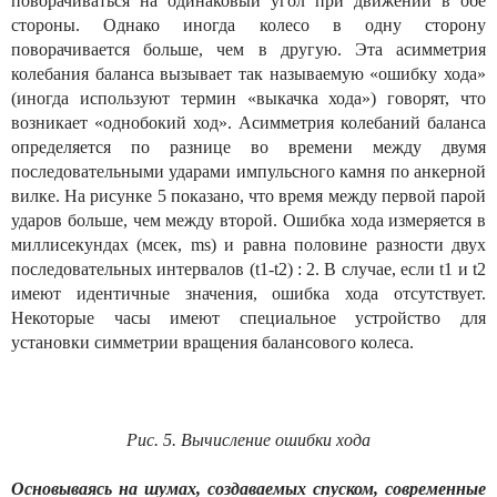
поворачиваться на одинаковый угол при движении в обе
стороны. Однако иногда колесо в одну сторону
поворачивается больше, чем в другую. Эта асимметрия
колебания баланса вызывает так называемую «ошибку хода»
(иногда используют термин «выкачка хода») говорят, что
возникает «однобокий ход». Асимметрия колебаний баланса
определяется по разнице во времени между двумя
последовательными ударами импульсного камня по анкерной
вилке. На рисунке 5 показано, что время между первой парой
ударов больше, чем между второй. Ошибка хода измеряется в
миллисекундах (мсек, ms) и равна половине разности двух
последовательных интервалов (t1-t2) : 2. В случае, если t1 и t2
имеют идентичные значения, ошибка хода отсутствует.
Некоторые часы имеют специальное устройство для
установки симметрии вращения балансового колеса.
Рис. 5. Вычисление ошибки хода
Основываясь на шумах, создаваемых спуском, современные