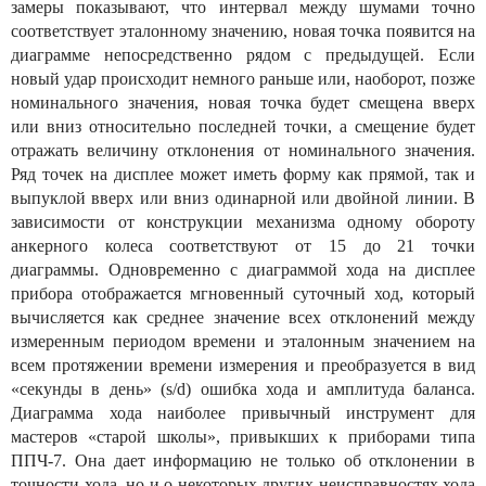
замеры показывают, что интервал между шумами точно
соответствует эталонному значению, новая точка появится на
диаграмме непосредственно рядом с предыдущей. Если
новый удар происходит немного раньше или, наоборот, позже
номинального значения, новая точка будет смещена вверх
или вниз относительно последней точки, а смещение будет
отражать величину отклонения от номинального значения.
Ряд точек на дисплее может иметь форму как прямой, так и
выпуклой вверх или вниз одинарной или двойной линии. В
зависимости от конструкции механизма одному обороту
анкерного колеса соответствуют от 15 до 21 точки
диаграммы. Одновременно с диаграммой хода на дисплее
прибора отображается мгновенный суточный ход, который
вычисляется как среднее значение всех отклонений между
измеренным периодом времени и эталонным значением на
всем протяжении времени измерения и преобразуется в вид
«секунды в день» (s/d) ошибка хода и амплитуда баланса.
Диаграмма хода наиболее привычный инструмент для
мастеров «старой школы», привыкших к приборами типа
ППЧ-7. Она дает информацию не только об отклонении в
точности хода, но и о некоторых других неисправностях хода