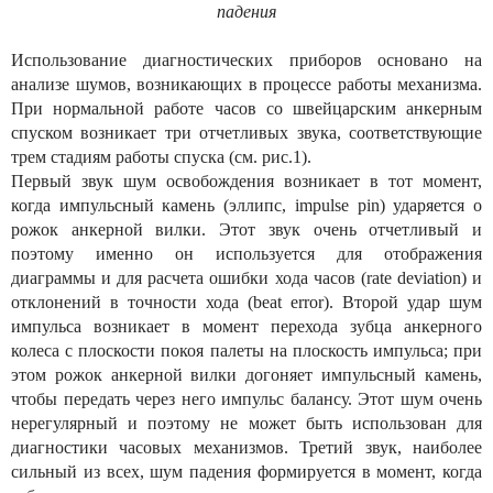
падения
Использование диагностических приборов основано на
анализе шумов, возникающих в процессе работы механизма.
При нормальной работе часов со швейцарским анкерным
спуском возникает три отчетливых звука, соответствующие
трем стадиям работы спуска (см. рис.1).
Первый звук шум освобождения возникает в тот момент,
когда импульсный камень (эллипс, impulse pin) ударяется о
рожок анкерной вилки. Этот звук очень отчетливый и
поэтому именно он используется для отображения
диаграммы и для расчета ошибки хода часов (rate deviation) и
отклонений в точности хода (beat error). Второй удар шум
импульса возникает в момент перехода зубца анкерного
колеса c плоскости покоя палеты на плоскость импульса; при
этом рожок анкерной вилки догоняет импульсный камень,
чтобы передать через него импульс балансу. Этот шум очень
нерегулярный и поэтому не может быть использован для
диагностики часовых механизмов. Третий звук, наиболее
сильный из всех, шум падения формируется в момент, когда