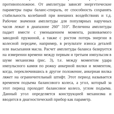
противоположное. От амплитуды зависят энергетические
параметры пары баланс-спираль, ее способность сохранять
стабильность колебаний при внешних воздействиях и т.д.
Рабочие значения амплитуды для популярных наручных
часов лежат в диапазоне 260° 310°. Величина амплитуды
падает вместе с уменьшением момента, развиваемого
заводной пружиной, а также с ростом потерь энергии в
колесной передаче, например, в результате износа деталей
или высыхания масла. Расчет амплитуды баланса базируется
на измерении времени между первым и третьим импульсом в
шуме механизма (рис. 3), т.е. между моментом удара
импульсного камня по рожку анкерной вилки и моментом,
когда, переключившись в другое положение, анкерная вилка
ляжет на ограничительный штифт. Этот период называется
временем подъема балансового колеса, а угол, который за
этот период проходит балансовое колесо, углом подъема.
Данный угол определяется конструкцией механизма и
вводится в диагностический прибор как параметр.