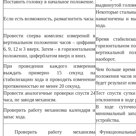
Поставить головку в начальное положение.
выдвинутой головк
Некоторые стальны
Если есть возможность, размагнитить часы.
намагничены и вы
хода.
Провести сперва комплекс измерений в
Время стабилиза
вертикальном положении часов – цифрами
горизонтальном по
6, 9, 12 и 3 вверх. Затем – в горизонтальном
вертикальной по
положении, циферблатом вверх и вниз.
наоборот.
При проведении каждого измерения
Чем больше время
выждать примерно 15 секунд на
положения часов и
стабилизацию хода и проводить изменение
будет результат из
протяженностью не менее 20 секунд.
Провести аналогичные проверки спустя 24
Тест спустя сутк
часа, не заводя механизм.
отклонения в ходе 
В ходе суточно
Проверить работу механизма календаря и
минимальный запа
запас хода.
устройства.
Проверить работу механизма
Функциональный 