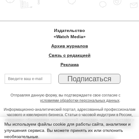
Издательство
«Watch Media»
Архив журналов
Связь с редакцией
Реклама
Отправляя данную форму, вы подтверждаете свое согласие с
условиями обработки персональных данных
.
Информационно-аналитический портал, адресованный профессионалам
часового и ювелирного бизнеса. Статьи о часовой индустрии в России,
ежедневно обновляемая лента новостей, календарь часовых выставок и
Мы используем файлы cookie для работы сайта, аналитики и
презентаций, on-line консультации юриста, профессиональный форум
улучшения сервиса. Вы можете принять их или отклонить
часовщиков и ювелиров
необязательные.