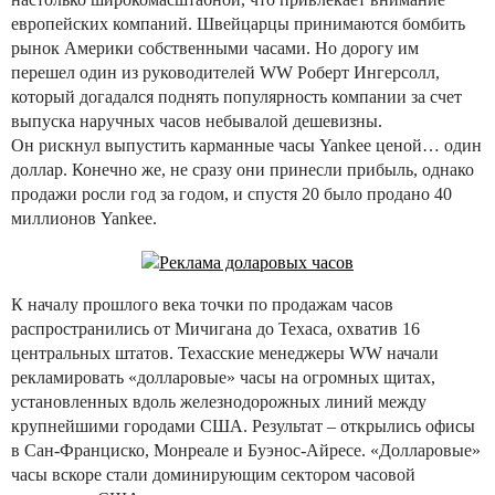
европейских компаний. Швейцарцы принимаются бомбить
рынок Америки собственными часами. Но дорогу им
перешел один из руководителей WW Роберт Ингерсолл,
который догадался поднять популярность компании за счет
выпуска наручных часов небывалой дешевизны.
Он рискнул выпустить карманные часы Yankee ценой… один
доллар. Конечно же, не сразу они принесли прибыль, однако
продажи росли год за годом, и спустя 20 было продано 40
миллионов Yankee.
К началу прошлого века точки по продажам часов
распространились от Мичигана до Техаса, охватив 16
центральных штатов. Техасские менеджеры WW начали
рекламировать «долларовые» часы на огромных щитах,
установленных вдоль железнодорожных линий между
крупнейшими городами США. Результат – открылись офисы
в Сан-Франциско, Монреале и Буэнос-Айресе. «Долларовые»
часы вскоре стали доминирующим сектором часовой