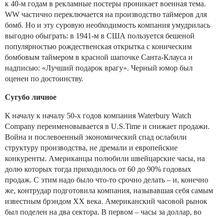
к 40-м годам в рекламные постеры проникает военная тема.
WW частично переключается на производство таймеров для
бомб. Но и эту суровую необходимость компания умудрилась
выгодно обыграть: в 1941-м в США пользуется бешеной
популярностью рождественская открытка с коническим
бомбовым таймером в красной шапочке Санта-Клауса и
надписью: «Лучший подарок врагу». Черный юмор был
оценен по достоинству.
Сугубо личное
К началу к началу 50-х годов компания Waterbury Watch
Company переименовывается в U.S.Time и снижает продажи.
Война и послевоенный экономический спад ослабили
структуру производства, не дремали и европейские
конкуренты. Американцы полюбили швейцарские часы, на
долю которых тогда приходилось от 60 до 90% годовых
продаж. С этим надо было что-то срочно делать – и, конечно
же, контрудар подготовила компания, называвшая себя самым
известным брэндом ХХ века. Американский часовой рынок
был поделен на два сектора. В первом – часы за доллар, во