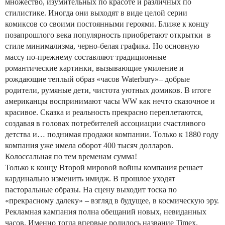
множество, изумительных по красоте и различных по
стилистике. Иногда они выходят в виде целой серии
комиксов со своими постоянными героями. Ближе к концу
позапрошлого века популярность приобретают открытки в
стиле минимализма, черно-белая графика. Но основную
массу по-прежнему составляют традиционные
романтические картинки, вызывающие умиление и
рождающие теплый образ «часов Waterbury»– добрые
родители, румяные дети, чистота уютных домиков. В итоге
американцы воспринимают часы WW как нечто сказочное и
красивое. Сказка и реальность прекрасно переплетаются,
создавая в головах потребителей ассоциации счастливого
детства и… поднимая продажи компании. Только к 1880 году
компания уже имела оборот 400 тысяч долларов.
Колоссальная по тем временам сумма!
Только к концу Второй мировой войны компания решает
кардинально изменить имидж. В прошлое уходят
пасторальные образы. На сцену выходит тоска по
«прекрасному далеку» – взгляд в будущее, в космическую эру.
Рекламная кампания полна обещаний новых, невиданных
часов. Именно тогда впервые родилось название Timex.