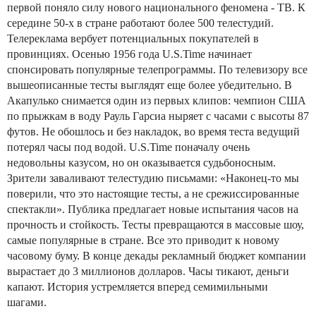
первой поняло силу нового национального феномена - ТВ. К
середине 50-х в стране работают более 500 телестудий.
Телереклама вербует потенциальных покупателей в
провинциях. Осенью 1956 года U.S.Time начинает
спонсировать популярные телепрограммы. По телевизору все
вышеописанные тесты выглядят еще более убедительно. В
Акапулько снимается один из первых клипов: чемпион США
по прыжкам в воду Рауль Гарсиа ныряет с часами с высоты 87
футов. Не обошлось и без накладок, во время теста ведущий
потерял часы под водой. U.S.Time поначалу очень
недовольны казусом, но он оказывается судьбоносным.
Зрители заваливают телестудию письмами: «Наконец-то мы
поверили, что это настоящие тесты, а не срежиссированные
спектакли». Публика предлагает новые испытания часов на
прочность и стойкость. Тесты превращаются в массовые шоу,
самые популярные в стране. Все это приводит к новому
часовому буму. В конце декады рекламный бюджет компании
вырастает до 3 миллионов долларов. Часы тикают, деньги
капают. История устремляется вперед семимильными
шагами.