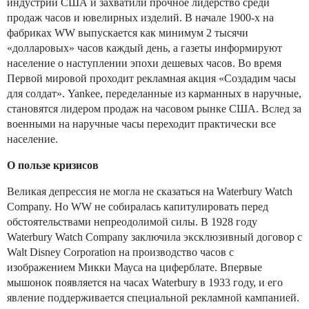
индустрии США и захватили прочное лидерство среди
продаж часов и ювелирных изделий. В начале 1900-х на
фабриках WW выпускается как минимум 2 тысячи
«долларовых» часов каждый день, а газеты информируют
население о наступлении эпохи дешевых часов. Во время
Первой мировой проходит рекламная акция «Создадим часы
для солдат». Yankee, переделанные из карманных в наручные,
становятся лидером продаж на часовом рынке США. Вслед за
военными на наручные часы переходит практически все
население.
О пользе кризисов
Великая депрессия не могла не сказаться на Waterbury Watch
Company. Но WW не собиралась капитулировать перед
обстоятельствами непреодолимой силы. В 1928 году
Waterbury Watch Company заключила эксклюзивный договор с
Walt Disney Corporation на производство часов с
изображением Микки Мауса на циферблате. Впервые
мышонок появляется на часах Waterbury в 1933 году, и его
явление поддерживается специальной рекламной кампанией.