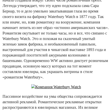
начала создавала вокруг своих часов романтичный ореол.
Легенда утверждает, что эту идею подсказала сама Сара
Бернар, то и дело умильно закатывавшая глаза во время
своего визита на фабрику Waterbury Watch в 1877 году. Так
или иначе, но, взяв романтику на вооружение, компания
начинает лепить из нее образ «истинно американских часов».
Романтизм окутывает не только часы, но и все, что связано с
Waterbury Watch. Это и похожая на сказочный увитый
зеленью замок фабрика, и необыкновенный павильон,
выстроенный для участия в чикагской выставке 1893 года и
поражающий посетителей ажурными колоннами и
башенками. Одновременно WW активно диктует розничным
продавцам, основную массу которых на тот момент
составляли ювелиры, как украшать витрины в стиле
«романтизм Waterbury».
Пассивное воздействие на умы общества сопровождается
активной рекламой. Романтические рекламные открытки
распространяются в ювелирных магазинах. Их великое