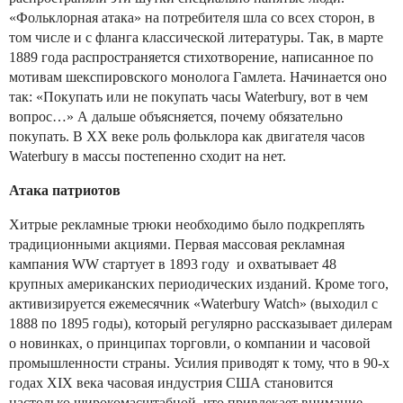
«Фольклорная атака» на потребителя шла со всех сторон, в
том числе и с фланга классической литературы. Так, в марте
1889 года распространяется стихотворение, написанное по
мотивам шекспировского монолога Гамлета. Начинается оно
так: «Покупать или не покупать часы Waterbury, вот в чем
вопрос…» А дальше объясняется, почему обязательно
покупать. В ХХ веке роль фольклора как двигателя часов
Waterbury в массы постепенно сходит на нет.
Атака патриотов
Хитрые рекламные трюки необходимо было подкреплять
традиционными акциями. Первая массовая рекламная
кампания WW стартует в 1893 году и охватывает 48
крупных американских периодических изданий. Кроме того,
активизируется ежемесячник «Waterbury Watch» (выходил с
1888 по 1895 годы), который регулярно рассказывает дилерам
о новинках, о принципах торговли, о компании и часовой
промышленности страны. Усилия приводят к тому, что в 90-х
годах XIX века часовая индустрия США становится
настолько широкомасштабной, что привлекает внимание