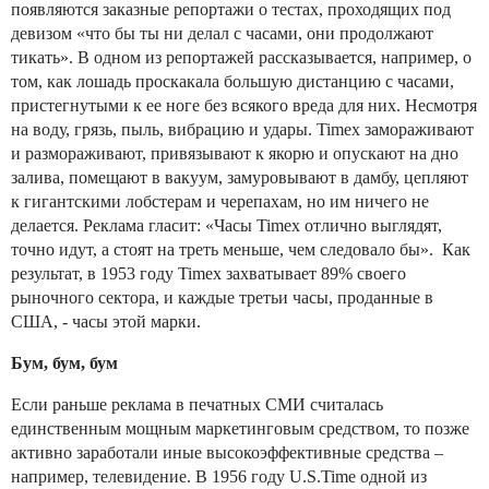
появляются заказные репортажи о тестах, проходящих под
девизом «что бы ты ни делал с часами, они продолжают
тикать». В одном из репортажей рассказывается, например, о
том, как лошадь проскакала большую дистанцию с часами,
пристегнутыми к ее ноге без всякого вреда для них. Несмотря
на воду, грязь, пыль, вибрацию и удары. Timex замораживают
и размораживают, привязывают к якорю и опускают на дно
залива, помещают в вакуум, замуровывают в дамбу, цепляют
к гигантскими лобстерам и черепахам, но им ничего не
делается. Реклама гласит: «Часы Timex отлично выглядят,
точно идут, а стоят на треть меньше, чем следовало бы». Как
результат, в 1953 году Timex захватывает 89% своего
рыночного сектора, и каждые третьи часы, проданные в
США, - часы этой марки.
Бум, бум, бум
Если раньше реклама в печатных СМИ считалась
единственным мощным маркетинговым средством, то позже
активно заработали иные высокоэффективные средства –
например, телевидение. В 1956 году U.S.Time одной из