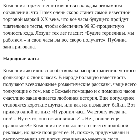
Компания торжественно клянется в каждом рекламном
объявлении: что Timex очень скоро станет самой известной
торговой маркой ХХ века, что все часы будущего пройдут
тщательные тесты, чтобы обеспечить 99,93-процентную
точность хода. Лозунг тех лет гласит: «Будьте терпеливы, мы
работаем – и свои часы вы все скоро получите». Публика
заинтригована.
Народные часы
Компания активно способствовала распространению устного
фольклора о своих часах. В народе большую известность
получают всевозможные романтические рассказы, чаще всего
толкующие о том, как с Божьей помощью и с помощью часов
счастливо заканчивается любовная история. Еще популярнее
становятся короткие шутки, или как их называют, байки. Вот
пример одной из них: «Я уронил часы Waterbury вчера на
пол! – Ну и что, они остановились? - Нет, пошли еще
правильнее!» Компания не только не стесняется подобной
рекламы, но даже поощряет ее. И, похоже, придумывали и
распространяли эти шутки специально нанятые люди.