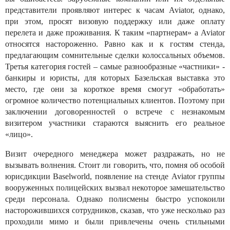
представители проявляют интерес к часам Aviator, однако,
при этом, просят визовую поддержку или даже оплату
перелета и даже проживания. К таким «партнерам» а Aviator
относятся настороженно. Равно как и к гостям стенда,
предлагающим сомнительные сделки колоссальных объемов.
Третья категория гостей – самые разнообразные «частники» -
банкиры и юристы, для которых Базельская выставка это
место, где они за короткое время смогут «обработать»
огромное количество потенциальных клиентов. Поэтому при
заключении договоренностей о встрече с незнакомым
визитером участники стараются выяснить его реальное
«лицо».
Визит очередного менеджера может раздражать, но не
вызывать волнения. Стоит ли говорить, что, помня об особой
юрисдикции Baselworld, появление на стенде Aviator группы
вооруженных полицейских вызвал некоторое замешательство
среди персонала. Однако полисмены быстро успокоили
насторожившихся сотрудников, сказав, что уже несколько раз
проходили мимо и были привлечены очень стильными