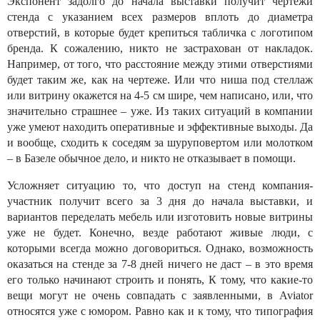
Экспонент задолго до начала выставки получит чертежи
стенда с указанием всех размеров вплоть до диаметра
отверстий, в которые будет крепиться табличка с логотипом
бренда. К сожалению, никто не застрахован от накладок.
Например, от того, что расстояние между этими отверстиями
будет таким же, как на чертеже. Или что ниша под стеллаж
или витрину окажется на 4-5 см шире, чем написано, или, что
значительно страшнее – уже. Из таких ситуаций в компании
уже умеют находить оперативные и эффективные выходы. Да
и вообще, сходить к соседям за шуруповертом или молотком
– в Базеле обычное дело, и никто не отказывает в помощи.
Усложняет ситуацию то, что доступ на стенд компания-
участник получит всего за 3 дня до начала выставки, и
вариантов переделать мебель или изготовить новые витрины
уже не будет. Конечно, везде работают живые люди, с
которыми всегда можно договориться. Однако, возможность
оказаться на стенде за 7-8 дней ничего не даст – в это время
его только начинают строить и понять, К тому, что какие-то
вещи могут не очень совпадать с заявленными, в Aviator
относятся уже с юмором. Равно как и к тому, что типография