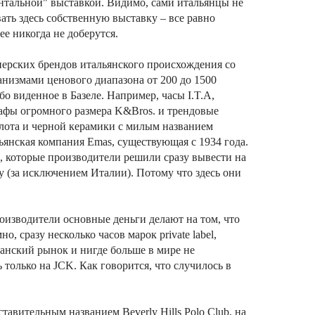
нтальной" выставкой. Видимо, сами итальянцы не
ать здесь собственную выставку – все равно
е никогда не доберутся.
нерских брендов итальянского происхождения со
низмами ценового диапазона от 200 до 1500
бо виденное в Базеле. Например, часы I.T.A,
фы огромного размера K&Bros. и трендовые
олота и черной керамики с милым названием
льянская компания Emas, существующая с 1934 года.
, которые производители решили сразу вывести на
 (за исключением Италии). Потому что здесь они
изводители основные деньги делают на том, что
, сразу несколько часов марок private label,
анский рынок и нигде больше в мире не
только на JCK. Как говорится, что случилось в
тавительным названием Beverly Hills Polo Club, на