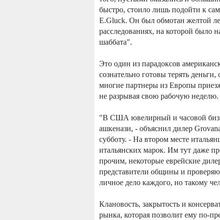
быстро, стоило лишь подойти к са
E.Gluck. Он был обмотан желтой ле
расследованиях, на которой было 
шаббата".
Это один из парадоксов американс
сознательно готовы терять деньги,
многие партнеры из Европы приезжа
не разрывая свою рабочую неделю.
"В США ювелирный и часовой бизн
ашкенази, - объяснил дилер Grova
субботу. - На втором месте италья
итальянских марок. Им тут даже п
прочим, некоторые еврейские дилер
представители общины и проверяют,
личное дело каждого, но такому че
Клановость, закрытость и консерв
рынка, которая позволит ему по-пр