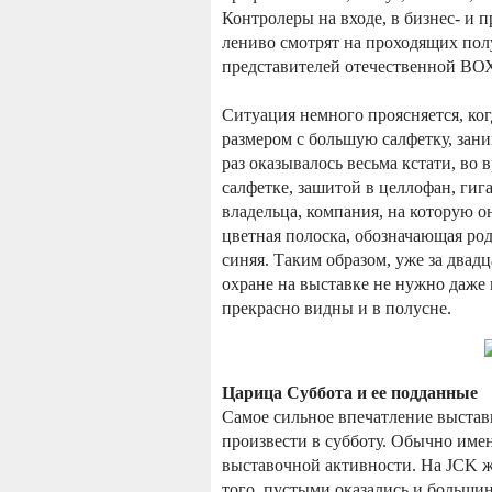
Контролеры на входе, в бизнес- и 
лениво смотрят на проходящих по
представителей отечественной ВО
Ситуация немного проясняется, ко
размером с большую салфетку, зани
раз оказывалось весьма кстати, во 
салфетке, зашитой в целлофан, ги
владельца, компания, на которую он
цветная полоска, обозначающая род 
синяя. Таким образом, уже за двад
охране на выставке не нужно даже
прекрасно видны и в полусне.
Царица Суббота и ее подданные
Самое сильное впечатление выстав
произвести в субботу. Обычно имен
выставочной активности. На JCK же
того, пустыми оказались и больши