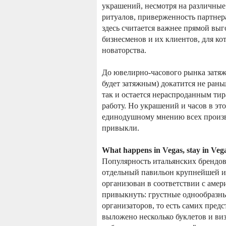
украшений, несмотря на различные
ритуалов, приверженность партнер
здесь считается важнее прямой вы
бизнесменов и их клиентов, для к
новаторства.
До ювелирно-часового рынка затяж
будет затяжным) докатится не раньш
так и остается нераспроданным тира
работу. Но украшений и часов в эт
единодушному мнению всех произво
привыкли.
What happens in Vegas, stay in Veg
Популярность итальянских брендов 
отдельный павильон крупнейшей и
организован в соответствии с аме
привыкнуть: грустные однообразны
организаторов, то есть самих предс
выложено несколько буклетов и виз