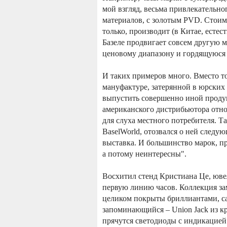
мой взгляд, весьма привлекательн
материалов, с золотым PVD. Стоимо
только, производит (в Китае, естес
Базеле продвигает совсем другую м
ценовому диапазону и гордящуюся
И таких примеров много. Вместо т
мануфактуре, затерянной в юрских
выпустить совершенно иной проду
американского дистрибьютора отно
для слуха местного потребителя. Т
BaselWorld, отозвался о ней следу
выставка. И большинство марок, п
а потому неинтересны".
Восхитил стенд Кристиана Це, юв
первую линию часов. Коллекция зам
целиком покрыты бриллиантами, са
запоминающийся – Union Jack из к
прячутся светодиоды с индикацией