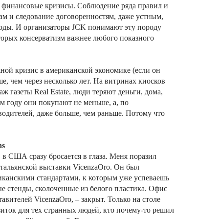
 финансовые кризисы. Соблюдение ряда правил и
ам и следование договоренностям, даже устным,
годы. И организаторы JCK понимают эту породу
оторых консерватизм важнее любого показного
ной кризис в американской экономике (если он
е, чем через несколько лет. На витринах киосков
ж газеты Real Estate, люди теряют деньги, дома,
ом году они покупают не меньше, а, по
дителей, даже больше, чем раньше. Потому что
as
в США сразу бросается в глаза. Меня поразил
тальянской выставки VicenzaOro. Он был
риканскими стандартами, к которым уже успеваешь
е стенды, сколоченные из белого пластика. Офис
тавителей VicenzaOro, – закрыт. Только на столе
иток для тех странных людей, кто почему-то решил