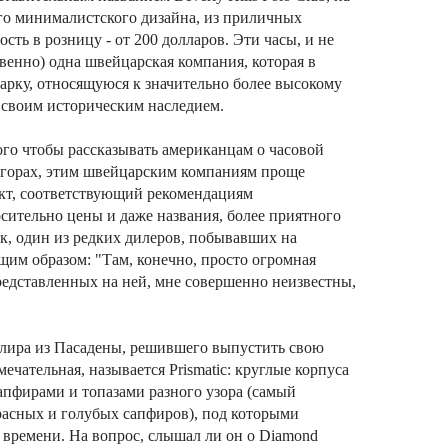
ого минималистского дизайна, из приличных
сть в розницу - от 200 долларов. Эти часы, и не
твенно) одна швейцарская компания, которая в
арку, относящуюся к значительно более высокому
 своим историческим наследием.
ого чтобы рассказывать американцам о часовой
 горах, этим швейцарским компаниям проще
кт, соответствующий рекомендациям
сительно цены и даже названия, более приятного
ак, один из редких дилеров, побывавших на
ющим образом: "Там, конечно, просто огромная
редставленных на ней, мне совершенно неизвестны,
елира из Пасадены, решившего выпустить свою
ечательная, называется Prismatic: круглые корпуса
пфирами и топазами разного узора (самый
расных и голубых сапфиров), под которыми
 времени. На вопрос, слышал ли он о Diamond