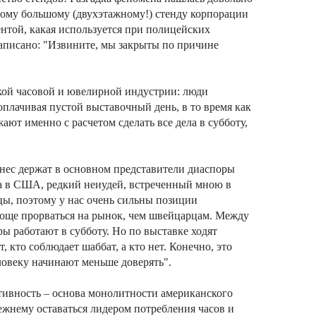
мому большому (двухэтажному!) стенду корпорации
нтой, какая используется при полицейских
написано: "Извините, мы закрыты по причине
кой часовой и ювелирной индустрии: люди
 оплачивая пустой выставочный день, в то время как
ют именно с расчетом сделать все дела в субботу,
ес держат в основном представители диаспоры
na в США, редкий неиудей, встреченный мною в
нцы, поэтому у нас очень сильны позиции
роще прорваться на рынок, чем швейцарцам. Между
ы работают в субботу. Но по выставке ходят
 кто соблюдает шаббат, а кто нет. Конечно, это
ловеку начинают меньше доверять".
ативность – основа монолитности американского
ежнему оставаться лидером потребления часов и