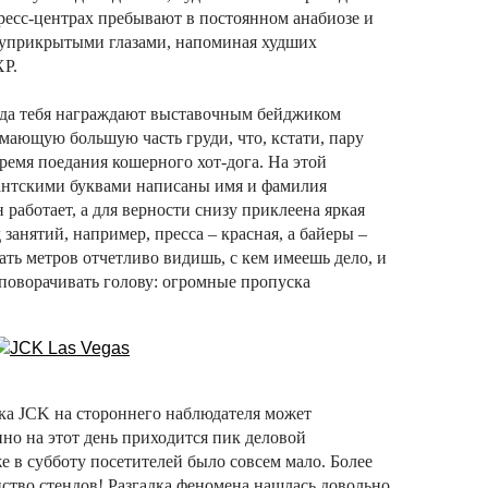
пресс-центрах пребывают в постоянном анабиозе и
луприкрытыми глазами, напоминая худших
ХР.
гда тебя награждают выставочным бейджиком
мающую большую часть груди, что, кстати, пару
время поедания кошерного хот-дога. На этой
гантскими буквами написаны имя и фамилия
 работает, а для верности снизу приклеена яркая
занятий, например, пресса – красная, а байеры –
цать метров отчетливо видишь, с кем имеешь дело, и
 поворачивать голову: огромные пропуска
ка JCK на стороннего наблюдателя может
но на этот день приходится пик деловой
 в субботу посетителей было совсем мало. Более
нство стендов! Разгадка феномена нашлась довольно