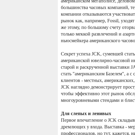
американском мегаполисе, деловом
большинства часовых компаний, тем
компании отказываются участвоват
рынок как, например, Fossil, уход
же этому, по большому счету оторв
только меккой развлечений и азартн
ньюсмейкера американского часово
Секрет успеха JCK, сумевшей стат
американской ювелирно-часовой ин
старой и раскрученной выставки JA 
стать "американским Базелем", а с
клиентов - местных, американских
JCK наглядно демонстрирует просту
чтобы эффективно этот рынок обсл
многоуровневыми стендами и блист
Для слепых и ленивых
Первое впечатление о JCK складыв
дремлющих у входа. Выставка - ме
профессионалов, но тут, кажется, н