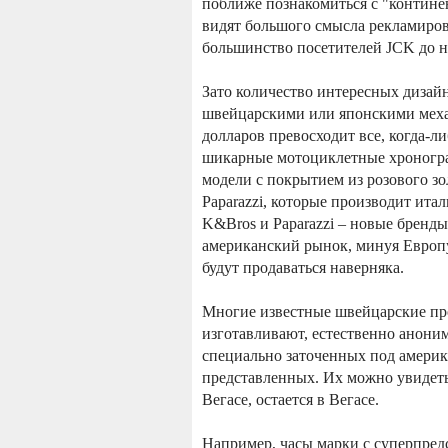
поближе познакомиться с "контине
видят большого смысла рекламиров
большинство посетителей JCK до не
Зато количество интересных дизай
швейцарскими или японскими меха
долларов превосходит все, когда-ли
шикарные мотоциклетные хроногра
модели с покрытием из розового з
Paparazzi, которые производит ита
K&Bros и Paparazzi – новые бренды
американский рынок, минуя Европу
будут продаваться наверняка.
Многие известные швейцарские про
изготавливают, естественно анонимно
специально заточенных под америк
представленных. Их можно увидеть 
Вегасе, остается в Вегасе.
Например, часы марки с суперпредс