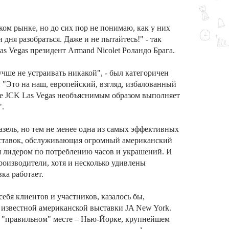
ком рынке, но до сих пор не понимаю, как у них
и дня разобраться. Даже и не пытайтесь!" - так
 Vegas президент Armand Nicolet Роландо Брага.
учше не устраивать никакой", - был категоричен
: "Это на наш, европейский, взгляд, избалованный
ле JCK Las Vegas необъяснимым образом выполняет
".
Базель, но тем не менее одна из самых эффективных
ставок, обслуживающая огромный американский
ся лидером по потреблению часов и украшений. И
роизводители, хотя и несколько удивлены
ка работает.
 себя клиентов и участников, казалось бы,
 известной американской выставки JA New York.
ее "правильном" месте – Нью-Йорке, крупнейшем