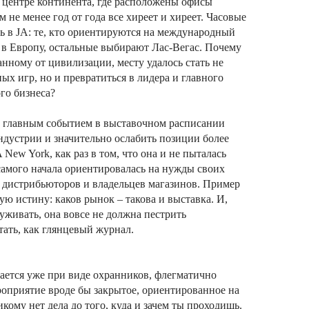
 центре континента, где расположены офисы
 не менее год от года все хиреет и хиреет. Часовые
ь в JA: те, кто ориентируются на международный
ят в Европу, остальные выбирают Лас-Вегас. Почему
анному от цивилизации, месту удалось стать не
ых игр, но и превратиться в лидера и главного
го бизнеса?
ь главным событием в выставочном расписании
дустрии и значительно ослабить позиции более
New York, как раз в том, что она и не пыталась
 самого начала ориентировалась на нужды своих
, дистрибьюторов и владельцев магазинов. Пример
ю истину: каков рынок – такова и выставка. И,
уживать, она вовсе не должна пестрить
ать, как глянцевый журнал.
ается уже при виде охранников, флегматично
роприятие вроде бы закрытое, ориентированное на
икому нет дела до того, куда и зачем ты проходишь.