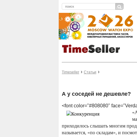
Timeseller
Статьи
А у соседей не дешевле?
<font color="#808080" face="Ver
«А
ма
приходилось слышать многим прода
называется, «по складам», и посмо