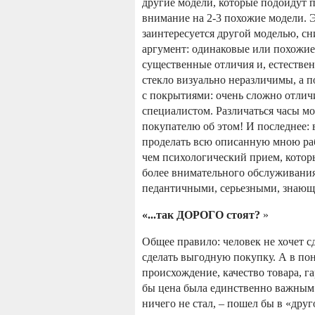
другие модели, которые подойдут
внимание на 2-3 похожие модели. Э
заинтересуется другой моделью, сн
аргумент: одинаковые или похожие,
существенные отличия и, естестве
стекло визуально неразличимы, а п
с покрытиями: очень сложно отличи
специалистом. Различаться часы мо
покупателю об этом! И последнее: 
проделать всю описанную мною раб
чем психологический прием, которым
более внимательного обслуживания.
педантичными, серьезными, знаю
«...так ДОРОГО стоят?
»
Общее правило: человек не хочет с
сделать выгодную покупку. А в по
происхождение, качество товара, г
бы цена была единственно важным 
ничего не стал, – пошел бы в «дру