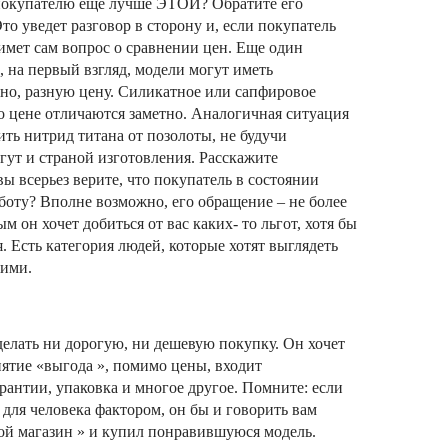
 покупателю еще лучше ЭТОЙ? Обратите его
то уведет разговор в сторону и, если покупатель
имет сам вопрос о сравнении цен. Еще один
 на первый взгляд, модели могут иметь
нно, разную цену. Силикатное или сапфировое
о цене отличаются заметно. Аналогичная ситуация
ть нитрид титана от позолоты, не будучи
гут и страной изготовления. Расскажите
вы всерьез верите, что покупатель в состоянии
оту? Вполне возможно, его обращение – не более
 он хочет добиться от вас каких- то льгот, хотя бы
 Есть категория людей, которые хотят выглядеть
щими.
делать ни дорогую, ни дешевую покупку. Он хочет
нятие «выгода », помимо цены, входит
арантии, упаковка и многое другое. Помните: если
для человека фактором, он бы и говорить вам
гой магазин » и купил понравившуюся модель.