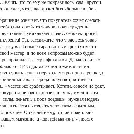
ачит, что-то ему не понравилось: сам «другой
, он счел, что у вас может быть больше выбор.
ращение означает, что покупатель хочет сделать
необходим какой- то толчок, подтверждение
представился уникальный шанс: человек просит
нкурента! Так расскажите, что у вас весь товар
 что у вас больше гарантийный срок (хотя это
 свой мастер, и по всем вопросам можно будет
овары «родные », с сертификатами. Да мало ли что
юбимого »! Имидж магазина тоже влияет на
отят купить вещь в переходе метро или на рынке, и
е приличные люди города покупают, вот вчера
..» частенько срабатывает. Кстати, совсем не факт,
конкурента человек сделает покупку именно там.
я, силы, деньги), а пока доедешь - нужная модель
тель пытается выглядеть человеком серьезным,
 покупке. Объясните ему, что он правильно
 вашем магазине, а «другой магазин » просто
ой.