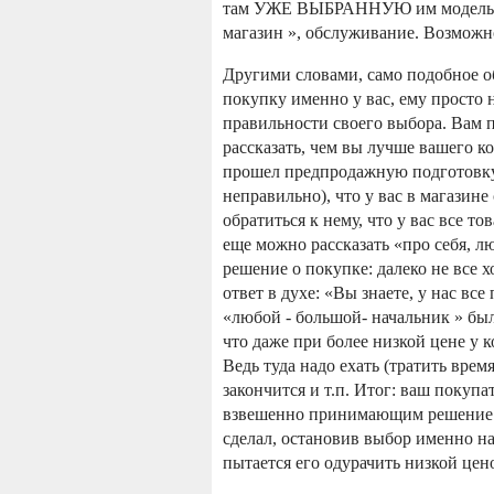
там УЖЕ ВЫБРАННУЮ им модель. Зн
магазин », обслуживание. Возможно
Другими словами, само подобное об
покупку именно у вас, ему просто 
правильности своего выбора. Вам 
рассказать, чем вы лучше вашего ко
прошел предпродажную подготовку,
неправильно), что у вас в магазине
обратиться к нему, что у вас все т
еще можно рассказать «про себя, л
решение о покупке: далеко не все х
ответ в духе: «Вы знаете, у нас вс
«любой - большой- начальник » был.
что даже при более низкой цене у 
Ведь туда надо ехать (тратить врем
закончится и т.п. Итог: ваш покупа
взвешенно принимающим решение о
сделал, остановив выбор именно на
пытается его одурачить низкой цен