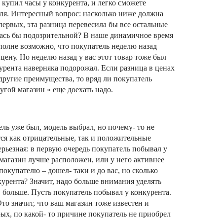
 купил часы у конкурента, и легко сможете
еля. Интересный вопрос: насколько ниже должна
первых, эта разница перевесила бы все остальные
алась бы подозрительной? В наше динамичное время
полне возможно, что покупатель неделю назад
цену. Но неделю назад у вас этот товар тоже был
курента наверняка подорожал. Если разница в ценах
 другие преимущества, то вряд ли покупатель
ругой магазин » еще доехать надо.
ель уже был, модель выбрал, но почему- то не
тся как отрицательные, так и положительные
ерьезная: в первую очередь покупатель побывал у
магазин лучше расположен, или у него активнее
покупателю – дошел- таки и до вас, но сколько
курента? Значит, надо больше внимания уделять
больше. Пусть покупатель побывал у конкурента.
Это значит, что ваш магазин тоже известен и
ых, по какой- то причине покупатель не приобрел