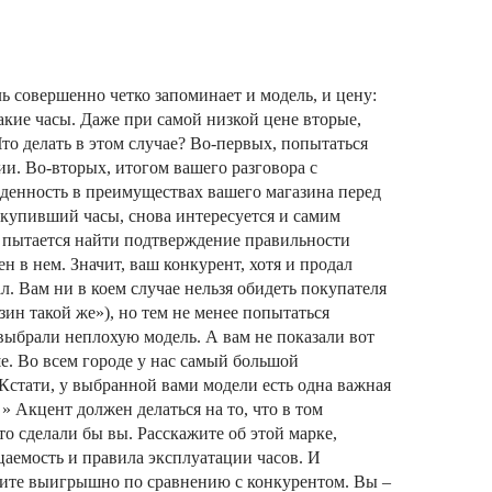
ль совершенно четко запоминает и модель, и цену:
акие часы. Даже при самой низкой цене вторые,
Что делать в этом случае? Во-первых, попытаться
и. Во-вторых, итогом вашего разговора с
жденность в преимуществах вашего магазина перед
 купивший часы, снова интересуется и самим
н пытается найти подтверждение правильности
ен в нем. Значит, ваш конкурент, хотя и продал
л. Вам ни в коем случае нельзя обидеть покупателя
зин такой же»), но тем не менее попытаться
 выбрали неплохую модель. А вам не показали вот
е. Во всем городе у нас самый большой
Кстати, у выбранной вами модели есть одна важная
 » Акцент должен делаться на то, что в том
что сделали бы вы. Расскажите об этой марке,
цаемость и правила эксплуатации часов. И
ядите выигрышно по сравнению с конкурентом. Вы –