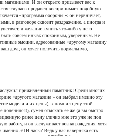
и магазинами. И он открыто призывает вас к
нстве случаев продавец воспринимает подобную
включается «программа обороны »: он нервничает,
ыми, в разговоре сквозит раздражение, а иногда и
увствует, и желание купить что-либо у него
 быть совсем иным: спокойным, уверенным. Не
гативные эмоции, адресованные «другому магазину
 ваш друг, он хочет получить нормальную,
 заслужил прижизненный памятник! Среди многих
итрине «другого магазина » он выбрал именно эту
ругие модели и их цены), запомнил цену этой
не поленился!), сумел отыскать ее же (а вы быстро
 увиденную ранее цену (лично мне это уже не под
кую работу, и он заслуживает вознаграждения, хотя
му именно ЭТИ часы? Ведь у вас наверняка есть