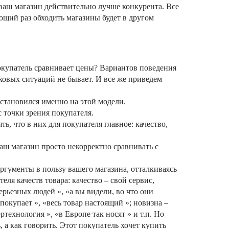
аш магазин действительно лучше конкурента. Все
ющий раз обходить магазины будет в другом
 покупатель сравнивает цены? Вариантов поведения
ковых ситуаций не бывает. И все же приведем
становился именно на этой модели.
с точки зрения покупателя.
ть, что в них для покупателя главное: качество,
ваш магазин просто некорректно сравнивать с
аргументы в пользу вашего магазина, отталкиваясь
ля качеств товара: качество – свой сервис,
ерьезных людей », «а вы видели, во что они
 покупает », «весь товар настоящий »; новизна –
ртехнология », «в Европе так носят » и т.п. Но
ь, а как говорить. Этот покупатель хочет купить