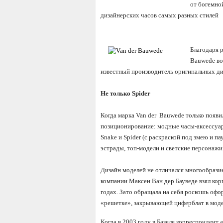
от богемно
дизайнерских часов самых разных стилей
Благодаря 
Bauwede во
известный производитель оригинальных ди
Не только Spider
Когда марка Van der Bauwede только появил
позиционирование: модные часы-аксессуа
Snake и Spider (с раскраской под змею и п
эстрады, топ-модели и светские персонажи
Дизайн моделей не отличался многообразие
компании Максен Ван дер Бауведе взял кор
годах. Зато обращала на себя роскошь офо
«решетке», закрывающей циферблат в моде
Когда в 2003 году в Базеле корреспондент