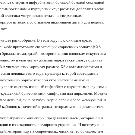
эллипса с черным циферблатом и большой боковой секундной
ловым костюмом, а пурпурный круг разметки добавляет часам
ой классики могут остановиться на сверхтонких
орпусе из золота со стильной индикацией даты и для недели,
лате.
еньшее разнообразие. В этом году поклонницам ярких
Bauwede приготовила сверкающий кварцевый хронограф XS
м бриллиантами, дизайн которого навеян японским искусством
еиного» и «паучьего» дизайна марки также смогут оценить
ack в увеличенных корпусах размера XS с автоматическими и
есная новинка этого года, премьера которой состоялась в
рямоугольный корпус которой украшается ремешок из
 успели оценить изящный циферблат с кружевным рисунком и
 украшенный бриллиантами, сапфирами или цирконами. Модель
карамельной, сине-голубой, черно-серой и бело-жемчужной. А
 кабошон конической огранки, которым можно резать стекло.
ует выбранной концепции: представлять часы, которые бы в
кции и изысканность ювелирного украшения. И поэтому они
дей, которые ищут в современных часах нечто большее, чем