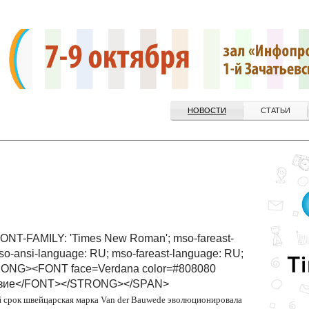
НОВОСТИ
СТАТЬИ
ONT-FAMILY: 'Times New Roman'; mso-fareast-
mso-ansi-language: RU; mso-fareast-language: RU;
RONG><FONT face=Verdana color=#808080
разие</FONT></STRONG></SPAN>
й срок швейцарская марка Van der Bauwede эволюционировала