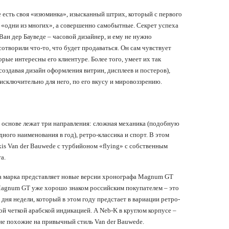
 есть своя «изюминка», изысканный штрих, который с первого
не «одни из многих», а совершенно самобытные. Секрет успеха
Ван дер Бауведе – часовой дизайнер, и ему не нужно
 сотворили что-то, что будет продаваться. Он сам чувствует
орые интересны его клиентуре. Более того, умеет их так
оздавая дизайн оформления витрин, дисплеев и постеров),
 исключительно для него, по его вкусу и мировоззрению.
ее основе лежат три направления: сложная механика (подобную
дного наименования в год), ретро-классика и спорт. В этом
xis Van der Bauwede с турбийоном «flying» с собственным
а.
а марка представляет новые версии хронографа Magnum GT
Magnum GT уже хорошо знаком российским покупателем – это
дня недели, который в этом году предстает в вариации ретро-
ой четкой арабской индикацией. А Neb-K в круглом корпусе –
не похожие на привычный стиль Van der Bauwede.