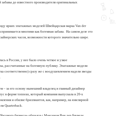
й забавы до известного производителя оригинальных
ряду ярких эпатажных моделей Швейцарская марка Van der
спринимается многими как богемная забава. На самом деле это
зайнерских часов, возможности которого значительно шире.
ась в России, у нее было очень четкое и узкое
ры, рассчитанные на богемную публику. Эпатажные модели
аука соответственно) сразу же с воодушевлением надели звезды
.
м – за его основу нынешний владелец и главный дизайнер
пус в форме tonneau, который компания выпускала в 20-х
рмления и обилие бриллиантов, как, например, на ювелирной
ли Quarterback.
 «Часового бизнеса» общался с Максеном Ван дер Бауведе,