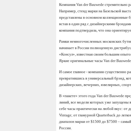
Компания Van der Bauwede стремительно ра
Например, стенд марки на Базельской выста
представлены в основном коллекционные б
встав в один ряд с дизайнерскими брэндам
компания подтвердила, что она ориентирует
Рамки немногочисленных московских бутико
начинает в России полноценную дистрибу
«Консул», известная своим большим опыто
Яркие оригинальные часы Van der Bauwede
И самое главное - компания существенно 
превратившись в универсальный брэнд, ко
дизайнерских, вечерних, ювелирных, спор
В «пакете» этого года Van der Bauwede пр
линий, все модели которых уже запущены в
себе часы практически на любой вкус: от
Vintage; от гламурной Quarterback до лег
диапазон марки от $1500 до $7500 – самый
России.