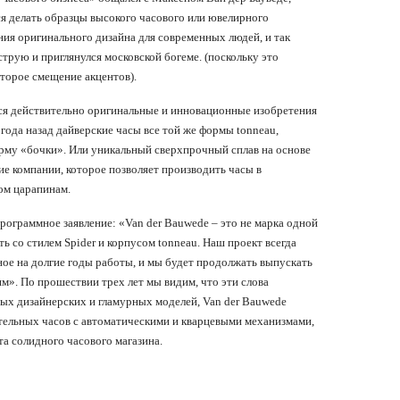
ся делать образцы высокого часового или ювелирного
ения оригинального дизайна для современных людей, и так
трую и приглянулся московской богеме. (поскольку это
оторое смещение акцентов).
ся действительно оригинальные и инновационные изобретения
года назад дайверские часы все той же формы tonneau,
рму «бочки». Или уникальный сверхпрочный сплав на основе
е компании, которое позволяет производить часы в
ом царапинам.
рограммное заявление: «Van der Bauwede – это не марка одной
ть со стилем Spider и корпусом tonneau. Наш проект всегда
ное на долгие годы работы, и мы будет продолжать выпускать
». По прошествии трех лет мы видим, что эти слова
х дизайнерских и гламурных моделей, Van der Bauwede
ельных часов с автоматическими и кварцевыми механизмами,
а солидного часового магазина.