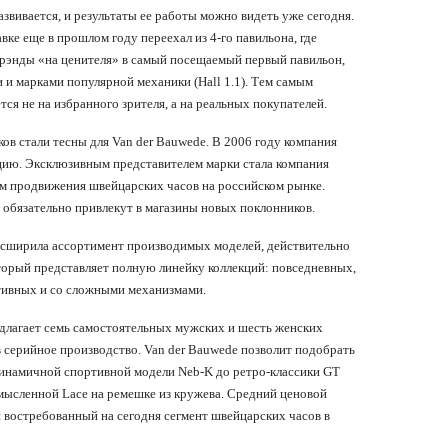
звивается, и результаты ее работы можно видеть уже сегодня.
вке еще в прошлом году переехал из 4-го павильона, где
рэнды «на ценителя» в самый посещаемый первый павильон,
и и марками популярной механики (Hall 1.1). Тем самым
ся не на избранного зрителя, а на реальных покупателей.
в стали тесны для Van der Bauwede. В 2006 году компания
цию. Эксклюзивным представителем марки стала компания
м продвижения швейцарских часов на российском рынке.
 обязательно привлекут в магазины новых поклонников.
расширила ассортимент производимых моделей, действительно
торый представляет полную линейку коллекций: повседневных,
тивных и со сложными механизмами.
едлагает семь самостоятельных мужских и шесть женских
 серийное производство. Van der Bauwede позволит подобрать
 динамичной спортивной модели Neb-K до ретро-классики GT
комысленной Lace на ремешке из кружева. Средний ценовой
 востребованный на сегодня сегмент швейцарских часов в