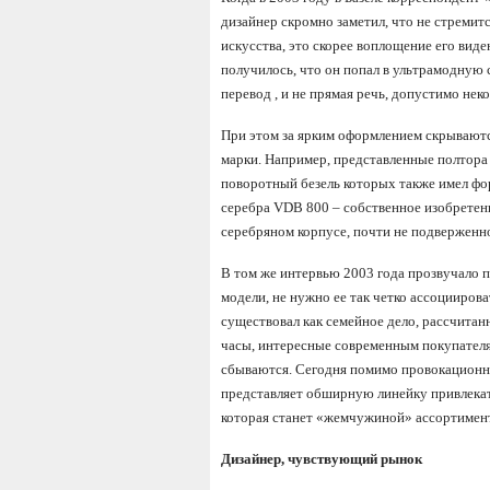
дизайнер скромно заметил, что не стремит
искусства, это скорее воплощение его вид
получилось, что он попал в ультрамодную с
перевод , и не прямая речь, допустимо нек
При этом за ярким оформлением скрывают
марки. Например, представленные полтора 
поворотный безель которых также имел фо
серебра VDB 800 – собственное изобретени
серебряном корпусе, почти не подверженн
В том же интервью 2003 года прозвучало п
модели, не нужно ее так четко ассоциирова
существовал как семейное дело, рассчитан
часы, интересные современным покупателям
сбываются. Сегодня помимо провокационны
представляет обширную линейку привлекат
которая станет «жемчужиной» ассортимент
Дизайнер, чувствующий рынок