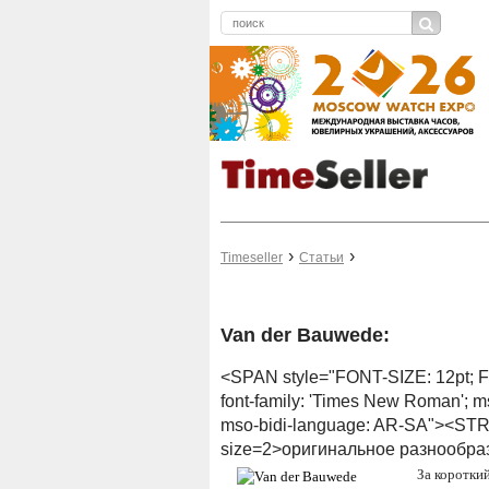
Timeseller
Статьи
Van der Bauwede:
<SPAN style="FONT-SIZE: 12pt; F
font-family: 'Times New Roman'; 
mso-bidi-language: AR-SA"><ST
size=2>оригинальное разнооб
За коротки