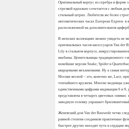
Оригинальный корпус из серебра в форме 
стрелкой идеально сочетается с любым де
стильный штрих. Любители же более строг
автоматических часах European Express в к
расположенной на дополнительном циферб
В женских коллекциях можно увидеть не м
оригинальных часов-аксессуаров Van der 
Lily в стальном корпусе, инкрустированно
икебаны. Ценительницы традиционного «зм
новейшие версии Snake, Spider и Quarterb
кварцевыми механизмами. Ну а самая интер
Москве весной – это, конечно же, Lace, п
тончайшего кружева. Многие модницы уже
единственными цифрами индикации 6 и 9,
представлена в четырех цветовых гаммах: 
заводную головку украшает бриллиантовый
Женевский дом Van der Bauwede четко след
равной степени соединяли практичные фун
быстрее других находят путь к сердцам лю