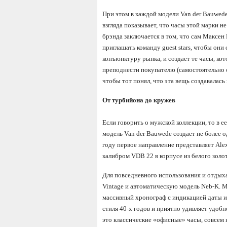
При этом в каждой модели Van der Bauwede
взгляда показывает, что часы этой марки 
брэнда заключается в том, что сам Максен 
приглашать команду guest stars, чтобы они
конъюнктуру рынка, и создает те часы, кот
преподнести покупателю (самостоятельно с
чтобы тот понял, что эта вещь создавалась
От турбийона до кружев
Если говорить о мужской коллекции, то в 
модель Van der Bauwede создает не более о
году первое направление представляет Ale
калибром VDB 22 в корпусе из белого золот
Для повседневного использования и отдых
Vintage и автоматическую модель Neb-K. 
массивный хронограф с индикацией даты и 
стиля 40-х годов и приятно удивляет удобн
это классические «офисные» часы, совсем 