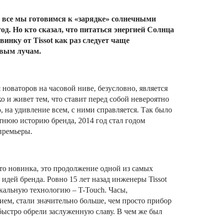
, все мы готовимся к «зарядке» солнечными
од. Но кто сказал, что питаться энергией Солнца
инку от Tissot как раз следует чаще
овым лучам.
оваторов на часовой ниве, безусловно, является
ко и живет тем, что ставит перед собой невероятно
о, на удивление всем, с ними справляется. Так было
етнюю историю бренда, 2014 год стал годом
премьеры.
сто новинка, это продолжение одной из самых
идей бренда. Ровно 15 лет назад инженеры Tissot
кальную технологию – T-Touch. Часы,
ием, стали значительно больше, чем просто прибор
быстро обрели заслуженную славу. В чем же был