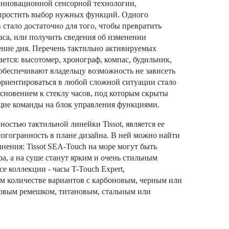
 инновационной сенсорной технологии,
простить выбор нужных функций. Одного
 стало достаточно для того, чтобы превратить
аса, или получить сведения об изменении
ение дня. Перечень тактильно активируемых
ется: высотомер, хронограф, компас, будильник,
 обеспечивают владельцу возможность не зависеть
ориентироваться в любой сложной ситуации стало
основением к стеклу часов, под которым скрыты
щие команды на блок управления функциями.
остью тактильной линейки Tissot, является ее
ногогранность в плане дизайна. В ней можно найти
нения: Tissot SEA-Touch на море могут быть
а, а на суше станут ярким и очень стильным
е коллекции - часы T-Touch Expert,
м количестве вариантов с карбоновым, черным или
ковым ремешком, титановым, стальным или