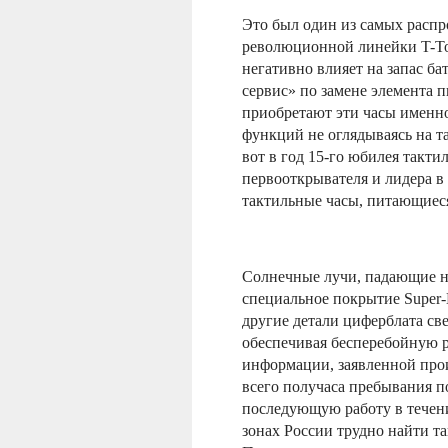
Это был один из самых распр
революционной линейки T-Tou
негативно влияет на запас б
сервис» по замене элемента п
приобретают эти часы именно
функций не оглядываясь на т
вот в год 15-го юбилея такти
первооткрывателя и лидера в 
тактильные часы, питающиеся 
Солнечные лучи, падающие на
специальное покрытие Super-
другие детали циферблата све
обеспечивая бесперебойную 
информации, заявленной произ
всего получаса пребывания п
последующую работу в течен
зонах России трудно найти так