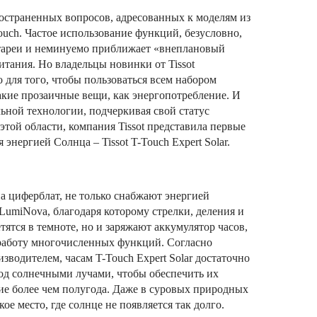
остраненных вопросов, адресованных к моделям из
ch. Частое использование функций, безусловно,
атареи и неминуемо приближает «внеплановый
итания. Но владельцы новинки от Tissot
 для того, чтобы пользоваться всем набором
акие прозаичные вещи, как энергопотребление. И
льной технологии, подчеркивая свой статус
этой области, компания Tissot представила первые
энергией Солнца – Tissot T-Touch Expert Solar.
 циферблат, не только снабжают энергией
LumiNova, благодаря которому стрелки, деления и
тятся в темноте, но и заряжают аккумулятор часов,
работу многочисленных функций. Согласно
водителем, часам T-Touch Expert Solar достаточно
од солнечными лучами, чтобы обеспечить их
ие более чем полугода. Даже в суровых природных
ое место, где солнце не появляется так долго.