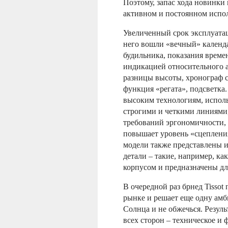
Поэтому, запас хода новинки
активном и постоянном испо
Увеличенный срок эксплуата
него вошли «вечный» календа
будильника, показания времен
индикацией относительного а
разницы высоты, хронограф с
функция «регата», подсветка
высоким технологиям, исполь
строгими и четкими линиями
требований эргономичности, а
повышает уровень «сцепления
модели также представлены и
детали – такие, например, ка
корпусом и предназначены дл
В очередной раз брнед Tissot
рынке и решает еще одну амби
Солнца и не обжечься. Резул
всех сторон – техническое и