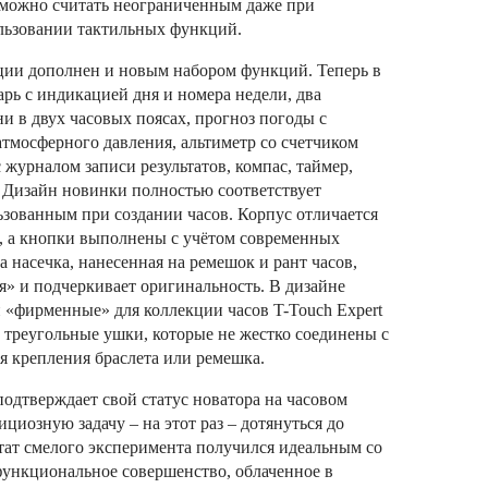
 можно считать неограниченным даже при
льзовании тактильных функций.
ции дополнен и новым набором функций. Теперь в
рь с индикацией дня и номера недели, два
и в двух часовых поясах, прогноз погоды с
тмосферного давления, альтиметр со счетчиком
 журналом записи результатов, компас, таймер,
. Дизайн новинки полностью соответствует
зованным при создании часов. Корпус отличается
, а кнопки выполнены с учётом современных
 насечка, нанесенная на ремешок и рант часов,
» и подчеркивает оригинальность. В дизайне
 «фирменные» для коллекции часов T-Touch Expert
к треугольные ушки, которые не жестко соединены с
я крепления браслета или ремешка.
 подтверждает свой статус новатора на часовом
циозную задачу – на этот раз – дотянуться до
ьтат смелого эксперимента получился идеальным со
 функциональное совершенство, облаченное в