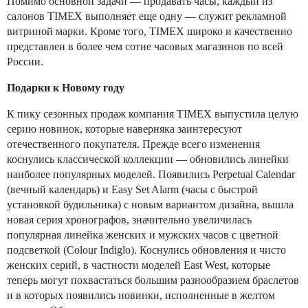
Помимо основной задачи — продавать часы, каждый из
салонов TIMEX выполняет еще одну — служит рекламной
витриной марки. Кроме того, TIMEX широко и качественно
представлен в более чем сотне часовых магазинов по всей
России.
Подарки к Новому году
К пику сезонных продаж компания TIMEX выпустила целую
серию новинок, которые наверняка заинтересуют
отечественного покупателя. Прежде всего изменения
коснулись классической коллекции — обновились линейки
наиболее популярных моделей. Появились Perpetual Calendar
(вечный календарь) и Easy Set Alarm (часы с быстрой
установкой будильника) с новым вариантом дизайна, вышла
новая серия хронографов, значительно увеличилась
популярная линейка женских и мужских часов с цветной
подсветкой (Colour Indiglo). Коснулись обновления и чисто
женских серий, в частности моделей East West, которые
теперь могут похвастаться большим разнообразием браслетов
и в которых появились новинки, исполненные в желтом