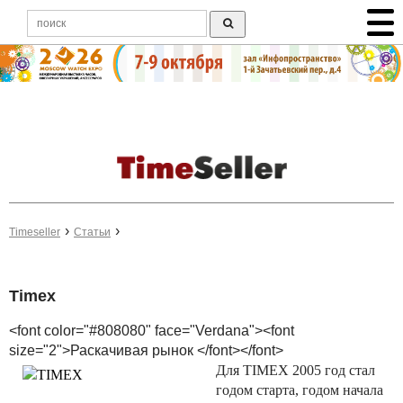
Timeseller
Статьи
Timex
<font color="#808080" face="Verdana"><font
size="2">Раскачивая рынок </font></font>
Для TIMEX 2005 год стал
годом старта, годом начала