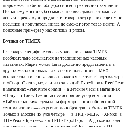
широкомасштабной, общероссийской рекламной кампании.
По нашему мнению, бессмысленно вкладывать огромные
деньги в рекламу и продвигать товар, когда рынок еще им не
насыщен и покупатель нигде не сможет этот товар найти. А
подобные примеры у нас сплошь и рядом.
Бутики от TIMEX
Благодаря специфике своего модельного ряда TIMEX
необязательно замыкаться на традиционных часовых
магазинах. Марка может быть достойно представлена и в
других местах продаж. Так, спортивная линия TIMEX
выставлена и очень хорошо продается в сетях «Спортмастер »
и «Спорт Сити », модели из коллекций Expedition и Reef Gear
в магазинах «Рыбачьте с нами », а детские часы в магазинах
«Попугай Той». Тем не менее основной упор компания
«Таймэкспансия» сделала на формировании собственной
сети магазинов — открытии монобрэндовых бутиков TIMEX.
Только в Москве их уже четыре — в ТРЦ «МЕГА » Химки, в
ТЦ «Реал » Братеево и в ТРЦ «ЕвроПарк ». А до конца года
откроются еще два — в подмосковной Балашихе и в ТЦ