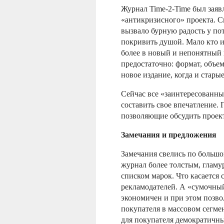
Журнал Time-2-Time был заявл
«антикризисного» проекта. Ск
вызвало бурную радость у по
покривить душой. Мало кто и
более в новый и непонятный 
предостаточно: формат, объем
новое издание, когда и стары
Сейчас все «заинтересованны
составить свое впечатление.
позволяющие обсудить проект
Замечания и предложения
Замечания свелись по большом
журнал более толстым, гламу
списком марок. Что касается 
рекламодателей. А «сумочный
экономичен и при этом позв
покупателя в массовом сегмен
для покупателя демократичн