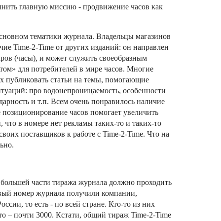
лнить главную миссию - продвижение часов как
основном тематики журнала. Владельцы магазинов
чие Time-2-Time от других изданий: он направлен
ров (часы), и может служить своеобразным
ом» для потребителей в мире часов. Многие
х публиковать статьи на темы, помогающие
итуаций: про водонепроницаемость, особенности
дарность и т.п. Всем очень понравилось наличие
ое позиционирование часов помогает увеличить
 что в номере нет рекламы таких-то и таких-то
своих поставщиков к работе с Time-2-Time. Что на
ьно.
 большей части тиража журнала должно проходить
рвый номер журнала получили компании,
ссии, то есть - по всей стране. Кто-то из них
-то – почти 3000. Кстати, общий тираж Time-2-Time