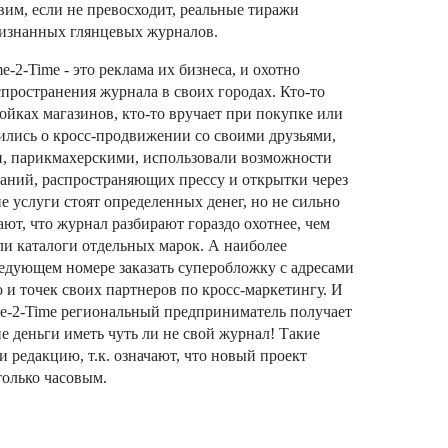
вим, если не превосходит, реальные тиражи
изнанных глянцевых журналов.
-2-Time - это реклама их бизнеса, и охотно
пространения журнала в своих городах. Кто-то
ойках магазинов, кто-то вручает при покупке или
ились о кросс-продвижении со своими друзьями,
, парикмахерскими, использовали возможности
паний, распространяющих прессу и открытки через
е услуги стоят определенных денег, но не сильно
ют, что журнал разбирают гораздо охотнее, чем
и каталоги отдельных марок. А наиболее
едующем номере заказать суперобложку с адресами
о и точек своих партнеров по кросс-маркетингу. И
me-2-Time региональный предприниматель получает
е деньги иметь чуть ли не свой журнал! Такие
 редакцию, т.к. означают, что новый проект
только часовым.