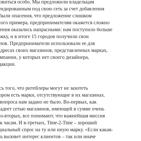
новиться особо. Мы предложили владельцам
ендированным под свою сеть за счет добавления
 были опасения, что предложение слишком
ного примера, предпринимателям окажется сложно
лнения оказались напрасными: нам поступило больше
жку, и в итоге 15 городов получили свои
лов. Предприниматели использовали ее для
ресах своих магазинов, представленных марках,
пании, у которых нет своего дизайнера,
дакции.
ь того, что ритейлеры могут не захотеть
ором есть марки, отсутствующие в их магазинах.
вопроса нам задано не было. Во-первых, как
адеет сетью магазинов, имеющей в сумме очень
о-вторых, все понимают, что важнейшая миссия
 к часам. И в-третьих, Time-2-Time – хороший
циальный спрос на ту или иную марку. «Если какая-
ь вызовет интерес клиентов – так или иначе