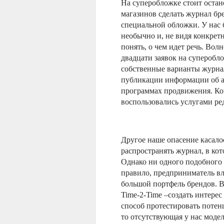
На суперобложке стоит оста
магазинов сделать журнал бр
специальной обложки. У нас
необычно и, не видя конкрет
понять, о чем идет речь. Во
двадцати заявок на суперобло
собственные варианты журна
публикации информации об ад
программах продвижения. Ком
воспользовались услугами ре
Другое наше опасение касалос
распространять журнал, в кот
Однако ни одного подобного 
правило, предприниматель вл
большой портфель брендов. В
Time-2-Time –создать интерес
способ протестировать потен
то отсутствующая у нас модел