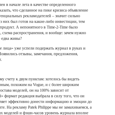
ен в начале лета в качестве определенного
азать, что сделанное на пике кризиса объявление
тенциальных рекламодателей – значит сильно
з них был готов на какие-либо инвестиции, тем
продукт. А непонятного в Time-2-Time было
, схема распространения, и вообще: зачем нужно
е едва живы?
е лица» уже успели подержать журнал в руках и
 Появились отзывы, замечания, предложения,
.
у счету к двум пунктам: хотелось бы видеть
рным, похожим на Vogue, и с более широким
состава моделей, он на 100% зависит от
» формат редакция выбрала в силу того, что он
оляет эффективно донести информацию и эмоции до
те. На рекламу Patek Philippe мы не замахиваемся, а
ых моделей и фэшн-часов уровень журнала вполне