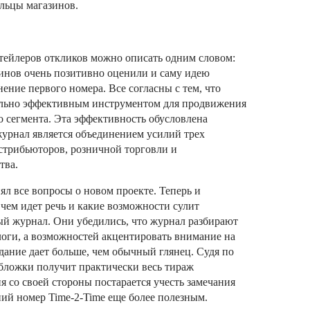
ельцы магазинов.
ейлеров откликов можно описать одним словом:
инов очень позитивно оценили и саму идею
ение первого номера. Все согласны с тем, что
тельно эффективным инструментом для продвижения
о сегмента. Эта эффективность обусловлена
журнал является объединением усилий трех
стрибьюторов, розничной торговли и
тва.
ял все вопросы о новом проекте. Теперь и
 чем идет речь и какие возможности сулит
й журнал. Они убедились, что журнал разбирают
алоги, а возможностей акцентировать внимание на
дание дает больше, чем обычный глянец. Судя по
бложки получит практически весь тираж
я со своей стороны постарается учесть замечания
ний номер Time-2-Time еще более полезным.