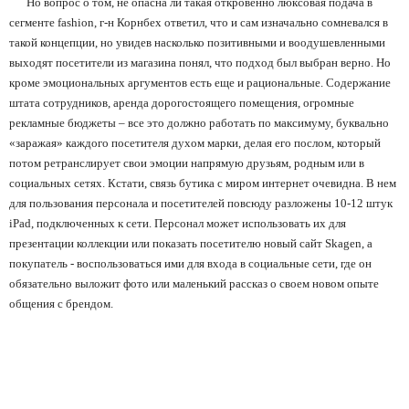
Но вопрос о том, не опасна ли такая откровенно люксовая подача в
сегменте
fashion
, г-н Корнбех ответил, что и сам изначально сомневался в
такой концепции, но увидев насколько позитивными и воодушевленными
выходят посетители из магазина понял, что подход был выбран верно. Но
кроме эмоциональных аргументов есть еще и рациональные. Содержание
штата сотрудников, аренда дорогостоящего помещения, огромные
рекламные бюджеты – все это должно работать по максимуму, буквально
«заражая» каждого посетителя духом марки, делая его послом, который
потом ретранслирует свои эмоции напрямую друзьям, родным или в
социальных сетях. Кстати, связь бутика с миром интернет очевидна. В нем
для пользования персонала и посетителей повсюду разложены 10-12 штук
iPad
, подключенных к сети. Персонал может использовать их для
презентации коллекции или показать посетителю новый сайт
Skagen
, а
покупатель - воспользоваться ими для входа в социальные сети, где он
обязательно выложит фото или маленький рассказ о своем новом опыте
общения с брендом.