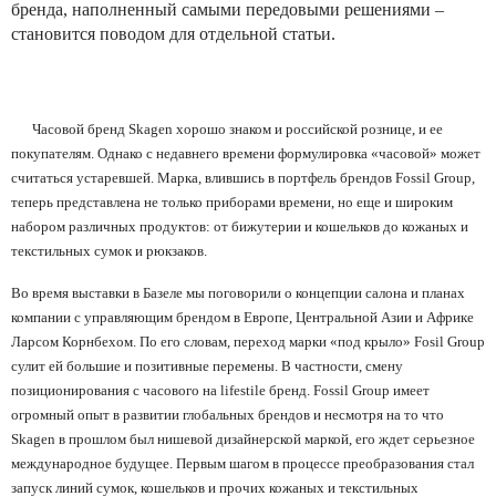
бренда, наполненный самыми передовыми решениями –
становится поводом для отдельной статьи.
Часовой бренд
Skagen
хорошо знаком и российской рознице, и ее
покупателям. Однако с недавнего времени формулировка «часовой» может
считаться устаревшей. Марка, влившись в портфель брендов
Fossil
Group
,
теперь представлена не только приборами времени, но еще и широким
набором различных продуктов: от бижутерии и кошельков до кожаных и
текстильных сумок и рюкзаков.
Во время выставки в Базеле мы поговорили о концепции салона и планах
компании с управляющим брендом в Европе, Центральной Азии и Африке
Ларсом Корнбехом. По его словам, переход марки «под крыло»
Fosil
Group
сулит ей большие и позитивные перемены. В частности, смену
позиционирования с часового на
lifestile
бренд.
Fossil
Group
имеет
огромный опыт в развитии глобальных брендов и несмотря на то что
Skagen
в прошлом был нишевой дизайнерской маркой, его ждет серьезное
международное будущее. Первым шагом в процессе преобразования стал
запуск линий сумок, кошельков и прочих кожаных и текстильных