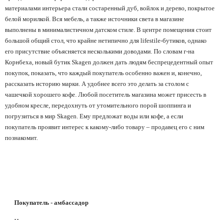
материалами интерьера стали состаренный дуб, войлок и дерево, покрытое
белой морилкой. Вся мебель, а также источники света в магазине
выполнены в минималистичном датском стиле. В центре помещения стоит
большой общий стол, что крайне нетипично для
lifestile
-бутиков, однако
его присутствие объясняется несколькими доводами. По словам г-на
Корнбеха, новый бутик
Skagen
должен дать людям беспрецедентный опыт
покупок, показать, что каждый покупатель особенно важен и, конечно,
рассказать историю марки. А удобнее всего это делать за столом с
чашечкой хорошего кофе. Любой посетитель магазина может присесть в
удобном кресле, передохнуть от утомительного порой шоппинга и
погрузиться в мир
Skagen
. Ему предложат воды или кофе, а если
покупатель проявит интерес к какому-либо товару – продавец его с ним
познакомит.
Покупатель - амбассадор