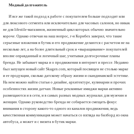
Модный долгожитель
И все же такой подход к работе с покупателем больше подходит или
для люксового сегмента или исключительно для часовых салонов, но никак
не для
lifestile
-магазинов, жизненный цикл которых обычно значительно
короче. Однако отвечая на наш вопрос, г-н Корнбех заверил, что такие
серьезные вложения в бутик и его продвижение делаются с расчетом не на
несколько лет, а на более длительный срок и «выращивание» покупателей
вполне оправданный и логичный шаг, учитывая долгосрочные планы
бренда. Не забывает марка и о продвижении в интернет и прессе. Недавно
был запущен новый сайт
Skagen
.
com
, который посвящен не столько марке
и ее продукции, сколько датскому образу жизни и скандинавской эстетике.
На нем можно найти статьи о дизайне, архитектуре, кулинарии и прочих
особенностях жизни датчан. Новые рекламные имиджи марки активно
размещаются и в сети, и в самых разных модных журналах для мужчин и
женщин. Однако руководство бренда не собирается смещать фокус
внимания в сторону какого-то одного из каналов продвижения, ведь
качественная коммуникация может начаться со взгляда на билборд из окна
автобуса, а может и с визита в бутик марки.