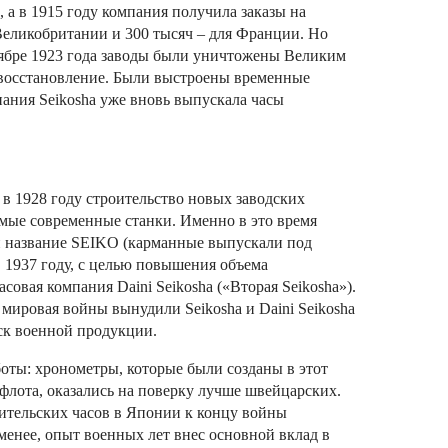
 а в 1915 году компания получила заказы на
 Великобритании и 300 тысяч – для Франции.
Но
нтябре 1923 года заводы были уничтожены Великим
 восстановление. Были выстроены временные
мпания Seikosha уже вновь выпускала часы
е в 1928 году строительство новых заводских
амые современные станки. Именно в это время
 название SEIKO (карманные выпускали под
 1937 году, с целью повышения объема
асовая компания Daini Seikosha («Вторая Seikosha»).
я мировая войны вынудили Seikosha и Daini Seikosha
ск военной продукции.
ты: хронометры, которые были созданы в этот
 флота, оказались на поверку лучше швейцарских.
ительских часов в Японии к концу войны
менее, опыт военных лет внес основной вклад в