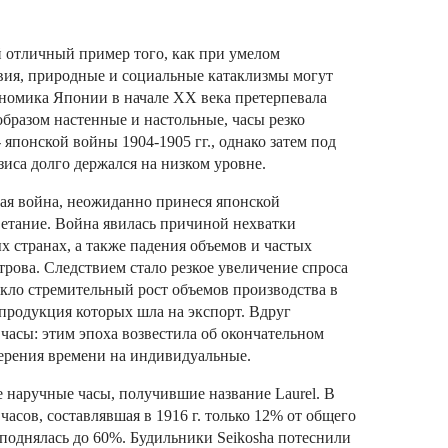
 отличный пример того, как при умелом
вия, природные и социальные катаклизмы могут
ономика Японии в начале ХХ века претерпевала
образом настенные и настольные, часы резко
 японской войны 1904-1905 гг., однако затем под
иса долго держался на низком уровне.
ая война, неожиданно принеся японской
тание. Война явилась причиной нехватки
х странах, а также падения объемов и частых
строва.
Следствием стало резкое увеличение спроса
кло стремительный рост объемов производства в
продукция которых шла на экспорт. Вдруг
часы: этим эпоха возвестила об окончательном
ерения времени на индивидуальные.
ые наручные часы, получившие название Laurel. В
асов, составлявшая в 1916 г. только 12% от общего
у поднялась до 60%. Будильники Seikosha потеснили