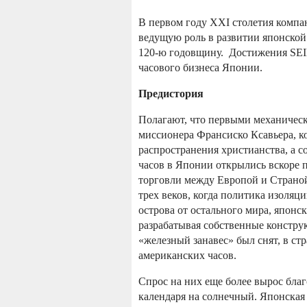
В первом году XXI столетия компа
ведущую роль в развитии японско
120-ю годовщину. Достижения SEI
часового бизнеса Японии.
Предистория
Полагают, что первыми механичес
миссионера Франсиско Ксавьера, к
распространения христианства, а 
часов в Японии открылись вскоре п
торговли между Европой и Страно
трех веков, когда политика изоляц
острова от остального мира, япон
разрабатывая собственные конструк
«железный занавес» был снят, в ст
американских часов.
Спрос на них еще более вырос бла
календаря на солнечный. Японская