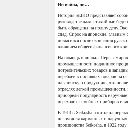
Ни война, ни…
История SEIKO представляет собой
руководстве даже стихийные бедст
быть обращены на пользу делу. Эк
спад.
Спрос на японские, главным 
повысился после окончания русско-
влиянием общего финансового криз
На помощь пришла... Первая миров
промышленности подлинное процве
потребительских товаров в западны
перебоев в поставках товаров на о
на японскую продукцию, что повле
отраслях легкой промышленности, 
приобрели популярность наручные 
переходе с семейных приборов изм
В 1913 г. Seikosha изготовил перв
целом доля карманных и наручных ч
производства Seikosha, в 1922 год