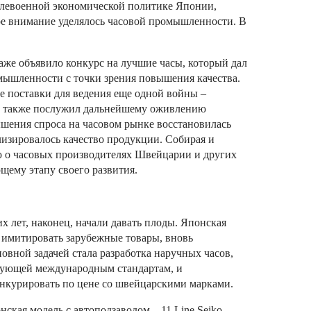
слевоенной экономической политике Японии,
ое внимание уделялось часовой промышленности. В
же объявило конкурс на лучшие часы, который дал
мышленности с точки зрения повышения качества.
 поставки для ведения еще одной войны –
у, также послужил дальнейшему оживлению
шения спроса на часовом рынке восстановилась
лизировалось качество продукции. Собирая и
 о часовых производителях Швейцарии и других
щему этапу своего развития.
 лет, наконец, начали давать плоды. Японская
 имитировать зарубежные товары, вновь
овной задачей стала разработка наручных часов,
вующей международным стандартам, и
нкурировать по цене со швейцарскими марками.
онская модель с автоподзаводом – 11 Line Seiko