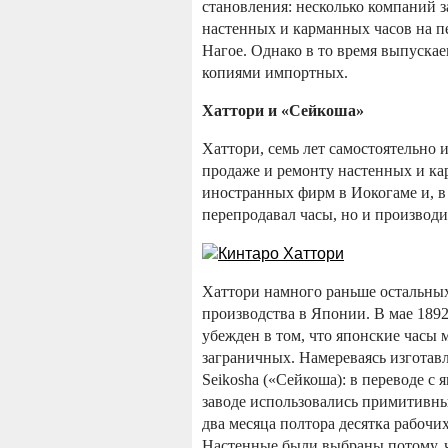
становления: несколько компаний 
настенных и карманных часов на пе
Нагое.
Однако в то время выпуска
копиями импортных.
Хаттори и «Сейкоша»
Хаттори, семь лет самостоятельно 
продаже и ремонту настенных и ка
иностранных фирм в Иокогаме и, в 
перепродавал часы, но и производи
Хаттори намного раньше остальных
производства в Японии. В мае 1892
убежден в том, что японские часы м
заграничных. Намереваясь изготавл
Seikosha («Сейкоша): в переводе с 
заводе использовались примитивны
два месяца полтора десятка рабочи
Настенные были выбраны потому, 