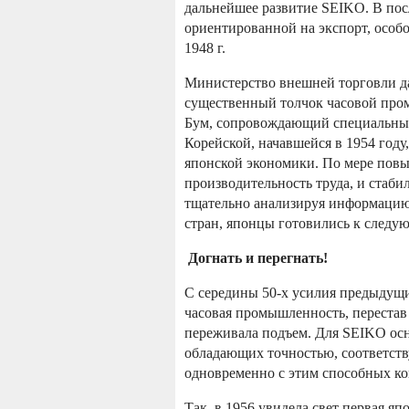
дальнейшее развитие SEIKO. В по
ориентированной на экспорт, особ
1948 г.
Министерство внешней торговли да
существенный толчок часовой про
Бум, сопровождающий специальные
Корейской, начавшейся в 1954 год
японской экономики.
По мере повы
производительность труда, и стаби
тщательно анализируя информацию
стран, японцы готовились к следую
Догнать и перегнать!
С середины 50-х усилия предыдущих
часовая промышленность, перестав
переживала подъем. Для SEIKO осн
обладающих точностью, соответст
одновременно с этим способных ко
Так, в 1956 увидела свет первая яп