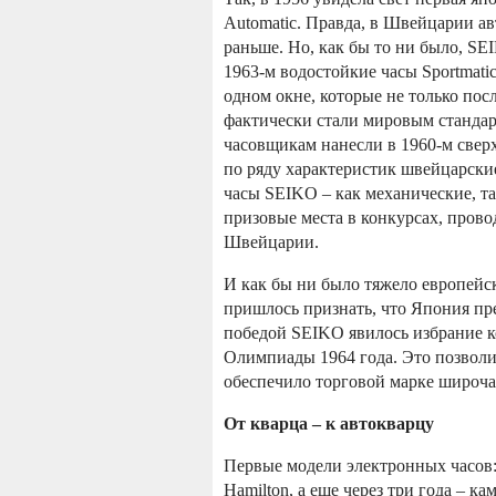
Automatic. Правда, в Швейцарии ав
раньше. Но, как бы то ни было, SE
1963-м водостойкие часы Sportmatic
одном окне, которые не только пос
фактически стали мировым станда
часовщикам нанесли в 1960-м свер
по ряду характеристик швейцарские
часы SEIKO – как механические, т
призовые места в конкурсах, про
Швейцарии.
И как бы ни было тяжело европейс
пришлось признать, что Япония пр
победой SEIKO явилось избрание 
Олимпиады 1964 года. Это позволил
обеспечило торговой марке широч
От кварца – к автокварцу
Первые модели электронных часов: 
Hamilton, а еще через три года – к