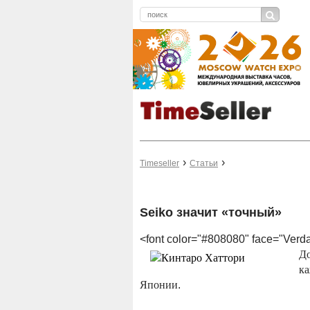
Timeseller
Статьи
Seiko значит «точный»
<font color="#808080" face="Ver
До
ка
Японии
.