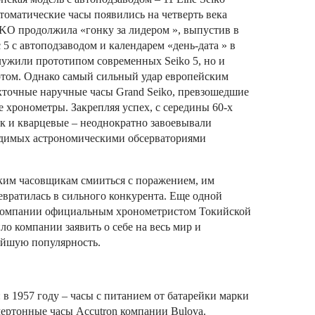
томатические часы появились на четверть века
IKO продолжила «гонку за лидером », выпустив в
 5 с автоподзаводом и календарем «день-дата » в
лужили прототипом современных Seiko 5, но и
ртом.
Однако самый сильный удар европейским
хточные наручные часы Grand Seiko, превзошедшие
 хронометры. Закрепляя успех, с середины 60-х
ак и кварцевые – неоднократно завоевывали
водимых астрономическими обсерваториями
ким часовщикам смииться с поражением, им
евратилась в сильного конкурента. Еще одной
компании официальным хронометристом Токийской
о компании заявить о себе на весь мир и
айшую популярность.
в 1957 году – часы с питанием от батарейки марки
амертонные часы Accutron компании Bulova.