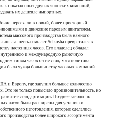
, как показал опыт других японских компаний,
родавать их дешевле импортных.
абочие переехали в новый, более просторный
приводимыми в движение паровым двигателем.
стема массового производства была намного
лишь за шесть-семь лет Seikosha превратился в
ству настенных часов.
Его владелец обладал
л внутреннюю и международную рыночную
одним типом часов он не стал, хотя политика
ии была чужда большинству часовых компаний
ША и Европу, где закупил большое количество
их. Это не только повысило производительность, но
 развитие стандартизации.
Позднее заводы по
ных часов были расширены для установки
обственного изготовления, которые сделались
го производства более широкого ассортимента