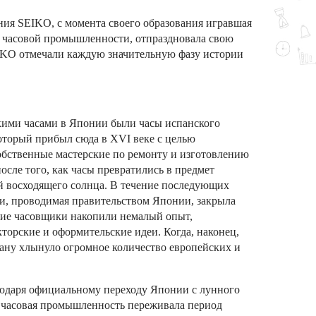
ния SEIKO, с момента своего образования игравшая
й часовой промышленности, отпраздновала свою
KO отмечали каждую значительную фазу истории
кими часами в Японии были часы испанского
оторый прибыл сюда в XVI веке с целью
собственные мастерские по ремонту и изготовлению
осле того, как часы превратились в предмет
й восходящего солнца.
В течение последующих
ии, проводимая правительством Японии, закрыла
ские часовщики накопили немалый опыт,
торские и оформительские идеи. Когда, наконец,
рану хлынуло огромное количество европейских и
годаря официальному переходу Японии с лунного
 часовая промышленность переживала период