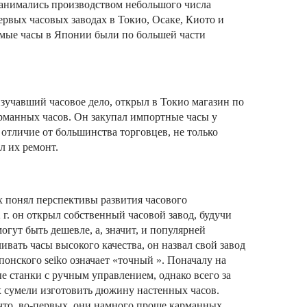
занимались производством небольшого числа
рвых часовых заводах в Токио, Осаке, Киото и
емые часы в Японии были по большей части
изучавший часовое дело, открыл в Токио магазин по
рманных часов. Он закупал импортные часы у
отличие от большинства торговцев, не только
л их ремонт.
 понял перспективы развития часового
 г. он открыл собственный часовой завод, будучи
огут быть дешевле, а, значит, и популярней
ивать часы высокого качества, он назвал свой завод
японского seiko означает «точный ».
Поначалу на
е станки с ручным управлением, однако всего за
х сумели изготовить дюжину настенных часов.
что, во-первых, они намного проще карманных