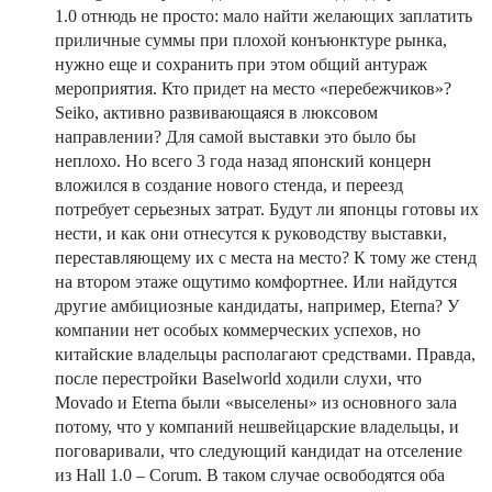
1.0 отнюдь не просто: мало найти желающих заплатить
приличные суммы при плохой конъюнктуре рынка,
нужно еще и сохранить при этом общий антураж
мероприятия. Кто придет на место «перебежчиков»?
Seiko, активно развивающаяся в люксовом
направлении? Для самой выставки это было бы
неплохо. Но всего 3 года назад японский концерн
вложился в создание нового стенда, и переезд
потребует серьезных затрат. Будут ли японцы готовы их
нести, и как они отнесутся к руководству выставки,
переставляющему их с места на место? К тому же стенд
на втором этаже ощутимо комфортнее. Или найдутся
другие амбициозные кандидаты, например, Eterna? У
компании нет особых коммерческих успехов, но
китайские владельцы располагают средствами. Правда,
после перестройки Baselworld ходили слухи, что
Movado и Eterna были «выселены» из основного зала
потому, что у компаний нешвейцарские владельцы, и
поговаривали, что следующий кандидат на отселение
из Hall 1.0 – Corum. В таком случае освободятся оба