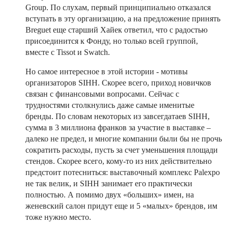
Group. По слухам, первый принципиально отказался
вступать в эту организацию, а на предложение принять
Breguet еще старший Хайек ответил, что с радостью
присоединится к Фонду, но только всей группой,
вместе с Tissot и Swatch.
Но самое интересное в этой истории - мотивы
организаторов SIHH. Скорее всего, приход новичков
связан с финансовыми вопросами. Сейчас с
трудностями столкнулись даже самые именитые
бренды. По словам некоторых из завсегдатаев SIHH,
сумма в 3 миллиона франков за участие в выставке –
далеко не предел, и многие компании были бы не прочь
сократить расходы, пусть за счет уменьшения площади
стендов. Скорее всего, кому-то из них действительно
предстоит потесниться: выставочный комплекс Palexpo
не так велик, и SIHH занимает его практически
полностью. А помимо двух «больших» имен, на
женевский салон придут еще и 5 «малых» брендов, им
тоже нужно место.