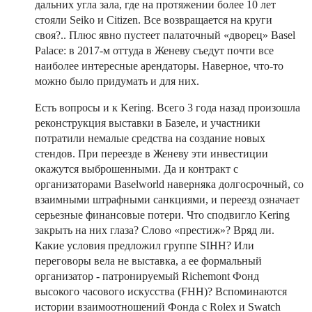
дальних угла зала, где на протяжении более 10 лет
стояли Seiko и Citizen. Все возвращается на круги
своя?.. Плюс явно пустеет палаточный «дворец» Basel
Palace: в 2017-м оттуда в Женеву съедут почти все
наиболее интересные арендаторы. Наверное, что-то
можно было придумать и для них.
Есть вопросы и к Kering. Всего 3 года назад произошла
реконструкция выставки в Базеле, и участники
потратили немалые средства на создание новых
стендов. При переезде в Женеву эти инвестиции
окажутся выброшенными. Да и контракт с
организаторами Baselworld наверняка долгосрочный, со
взаимными штрафными санкциями, и переезд означает
серьезные финансовые потери. Что сподвигло Kering
закрыть на них глаза? Слово «престиж»? Вряд ли.
Какие условия предложил группе SIHH? Или
переговоры вела не выставка, а ее формальный
организатор - патронируемый Richemont Фонд
высокого часового искусства (FHH)? Вспоминаются
истории взаимоотношений Фонда с Rolex и Swatch