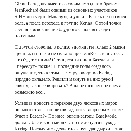
Girard Perragaux вместе со своим «младшим братом»
JeanRechard были одними из основных участников
SIHH до смерти Макалузо, и ушли в Базель не по своей
воле, а после перехода к группе Kering. С этой точки
зрения «возвращение блудного сына» выглядит
понятным.
С другой стороны, в релизе упомянуты только 2 марки
группы, и ничего не сказано про JeanRechard и Gucci.
Что будет с ними? Останутся ли они в Базеле или
«переедут» позже? В последние годы создалось
ощущение, что к этим часам руководство Kering
изрядно охладело. Решили махнуть на них рукой
совсем, законсервировать? В наше интересное время
возможно все…
Услышав новость о переходе двух люксовых марок,
большинство часовщиков задаются вопросом «что же
будет в Базеле?» По идее, организаторы Baselworld
должны были костьми лечь, но не допустить ухода
Kering. Потому что адекватно занять две дырки в зале