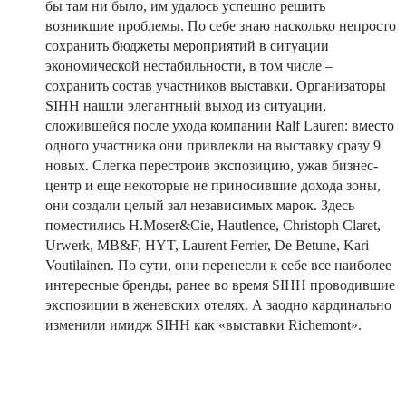
бы там ни было, им удалось успешно решить
возникшие проблемы. По себе знаю насколько непросто
сохранить бюджеты мероприятий в ситуации
экономической нестабильности, в том числе –
сохранить состав участников выставки. Организаторы
SIHH нашли элегантный выход из ситуации,
сложившейся после ухода компании Ralf Lauren: вместо
одного участника они привлекли на выставку сразу 9
новых. Слегка перестроив экспозицию, ужав бизнес-
центр и еще некоторые не приносившие дохода зоны,
они создали целый зал независимых марок. Здесь
поместились H.Moser&Cie, Hautlence, Christoph Claret,
Urwerk, MB&F, HYT, Laurent Ferrier, De Betune, Kari
Voutilainen. По сути, они перенесли к себе все наиболее
интересные бренды, ранее во время SIHH проводившие
экспозиции в женевских отелях. А заодно кардинально
изменили имидж SIHH как «выставки Richemont».