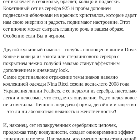
сет включает в себя колье, браслет, кольцо и подвески.
Кокетливый сет из серебра 925-й пробы дополнен
подвесками-яблочками из красных кристаллов, которые дарят
нам свою энергию и радость, поднимают настроение. Этот
сет вполне может сыграть главную роль в вашем образе.
Особенно если Вы в черном.
Другой культовый символ – голубь - воплощен в линии Dove.
Колье и кольца из золота или стерлингового серебра с
покрытием нежно-голубой эмалью станут эффектным
дополнением к дневному look.
Самое оригинальное отражение темы знаков навеяно
коллекцией одежды Nina Ricci сезона весна-лето 2008 года.
Украшения линии Feathers, с ее перьями из серебра, настолько
легки и невесомы, что создается ощущение, будто перья вовсе
не из металла. Точность передачи формы, дизайн и изящество
– это ли ни абсолютная нежность и женственность?!
И, наконец, сет из закрученных серебряных цепочек,
продолжая тему воздушности, создает одновременно эффект
динамики и полета. Напомним, что именно цепи стали одной