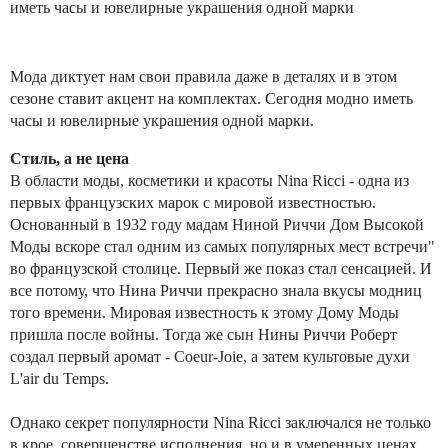
иметь часы и ювелирные украшения одной марки
Мода диктует нам свои правила даже в деталях и в этом
сезоне ставит акцент на комплектах. Сегодня модно иметь
часы и ювелирные украшения одной марки.
Стиль, а не цена
В области моды, косметики и красоты Nina Ricci - одна из
первых французских марок с мировой известностью.
Основанный в 1932 году мадам Ниной Риччи Дом Высокой
Моды вскоре стал одним из самых популярных мест встречи"
во французской столице. Первый же показ стал сенсацией. И
все потому, что Нина Риччи прекрасно знала вкусы модниц
того времени. Мировая известность к этому Дому Моды
пришла после войны. Тогда же сын Нины Риччи Роберт
создал первый аромат - Coeur-Joie, а затем культовые духи
L'air du Temps.
Однако секрет популярности Nina Ricci заключался не только
в крое, совершенстве исполнения, но и в умеренных ценах.