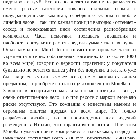
подставок и тумб. Все это позволяет гармонично разместить
вместе разные категории товаров: стальные серьги с
полудрагоценными камнями, серебряные кулоны и любые
линейки часов – так, что каждая позиция выгодно «оттеняет»
соседа и подсказывает идеи составления разнообразных
комплектов. Часы помогают продавать украшения и
наоборот, в результате растет средняя сумма чека и выручка.
Опыт компании Morellato по совместной продаже часов и
украшений в своих собственных магазинах (а их более 1000
во всем мире) говорит о верности стратегии: у покупателя
буквально не остается шанса уйти без покупки, а тот, кто уже
был нацелен купить, скорее всего, не ограничится одним
предметом, а приобретет что-то еще из коллекции Morellato.
Заводить в ассортимент магазина новые позиции – всегда
очень ответственное дело. Но при работе с маркой Morellato
риски отсутствуют. Это компания с известным именем и
огромным опытом продаж во всем мире. Не только
разработка дизайна, но и производство всех изделий
размещено в Италии, что гарантирует качество. При этом
Morellato удается найти компромисс с издержками, и средняя
цена часов составляет всего 6300 руб., бижутерии – 4900 руб.