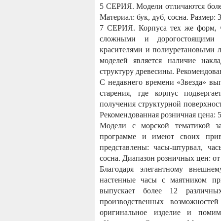
5 СЕРИЯ. Модели отличаются бол
Материал: бук, дуб, сосна. Размер:
7 СЕРИЯ. Корпуса тех же форм, ч
сложными и дорогостоящими в
красителями и полиуретановыми л
моделей является наличие накл
структуру древесины. Рекомендован
С недавнего времени «Звезда» вы
старения, где корпус подверга
получения структурной поверхнос
Рекомендованная розничная цена: 5
Модели с морской тематикой з
программе и имеют своих прив
представлены: часы-штурвал, час
сосна. Диапазон розничных цен: от 
Благодаря элегантному внешне
настенные часы с маятником пр
выпускает более 12 различн
производственных возможностей
оригинальное изделие и помим