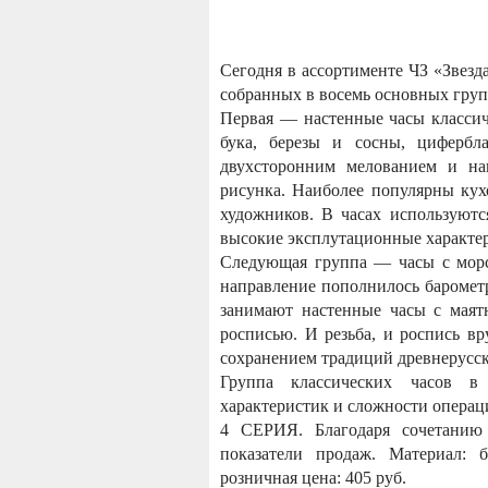
Сегодня в ассортименте ЧЗ «Звезда
собранных в восемь основных груп
Первая — настенные часы классич
бука, березы и сосны, цифербл
двухсторонним мелованием и нан
рисунка. Наиболее популярны кух
художников. В часах используют
высокие эксплутационные характер
Следующая группа — часы с морс
направление пополнилось баромет
занимают настенные часы с маят
росписью. И резьба, и роспись в
сохранением традиций древнерусс
Группа классических часов в 
характеристик и сложности операци
4 СЕРИЯ. Благодаря сочетанию
показатели продаж. Материал: б
розничная цена: 405 руб.