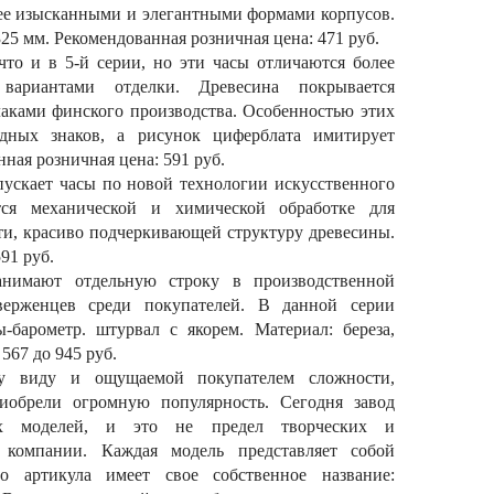
ее изысканными и элегантными формами корпусов.
 325 мм. Рекомендованная розничная цена: 471 руб.
то и в 5-й серии, но эти часы отличаются более
ариантами отделки. Древесина покрывается
аками финского производства. Особенностью этих
адных знаков, а рисунок циферблата имитирует
ная розничная цена: 591 руб.
пускает часы по новой технологии искусственного
ется механической и химической обработке для
ти, красиво подчеркивающей структуру древесины.
91 руб.
анимают отдельную строку в производственной
ерженцев среди покупателей. В данной серии
ы-барометр. штурвал с якорем. Материал: береза,
567 до 945 руб.
му виду и ощущаемой покупателем сложности,
иобрели огромную популярность. Сегодня завод
ых моделей, и это не предел творческих и
 компании. Каждая модель представляет собой
о артикула имеет свое собственное название: