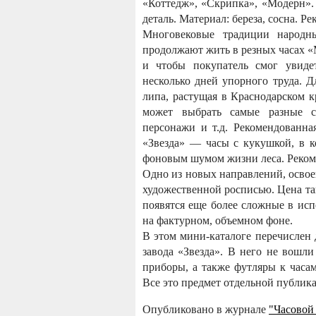
«Коттедж», «Скрипка», «Модерн».
деталь. Материал: береза, сосна. Р
Многовековые традиции народн
продолжают жить в резных часах 
и чтобы покупатель смог увидет
несколько дней упорного труда. Д
липа, растущая в Краснодарском к
может выбрать самые разные с
персонажи и т.д. Рекомендованна
«Звезда» — часы с кукушкой, в 
фоновым шумом жизни леса. Рекоме
Одно из новых направлений, освое
художественной росписью. Цена так
появятся еще более сложные в исп
на фактурном, объемном фоне.
В этом мини-каталоге перечислен 
завода «Звезда». В него не вошл
приборы, а также футляры к часа
Все это предмет отдельной публик
Опубликовано в журнале
"Часовой