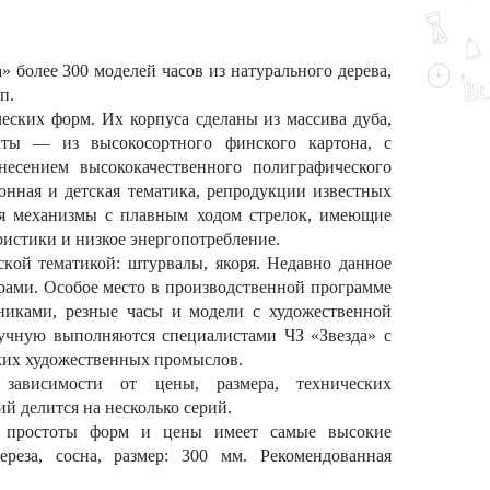
» более 300 моделей часов из натурального дерева,
п.
еских форм. Их корпуса сделаны из массива дуба,
аты — из высокосортного финского картона, с
есением высококачественного полиграфического
онная и детская тематика, репродукции известных
ся механизмы с плавным ходом стрелок, имеющие
истики и низкое энергопотребление.
кой тематикой: штурвалы, якоря. Недавно данное
рами. Особое место в производственной программе
никами, резные часы и модели с художественной
ручную выполняются специалистами ЧЗ «Звезда» с
ких художественных промыслов.
зависимости от цены, размера, технических
й делится на несколько серий.
 простоты форм и цены имеет самые высокие
ереза, сосна, размер: 300 мм. Рекомендованная