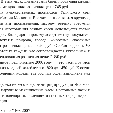
 В этих часах дизайнерами была продумана каждая
екомендованная розничная цена: 745 руб.
ых художественных промыслов Угличского края
«Михаил Москвин» Все часы выполняются вручную,
ь эти произведения, мастеру резчику требуется
ля изготовления резных часов используется только
рае. Благодаря широкому ассортименту покупатель
южеты: природа, города, животные, сказочные
я розничная цена: 4 620 руб. Особая гордость ЧЗ
которых каждый час сопровождается кукованием и
ндованная розничная цена: 7 350 руб.
нное предприятием 2006 году, — это часы с ручной
их моделей колеблется от 820 до 1450 руб. К осени
олнении модели, где роспись будет выполнена уже
далеко не весь модельный ряд продукции Часового
и наручные механические часы, настольные часы и
м и ювелирным изделиям из ценных пород дерева.
ации.
 Бизнес" №3-2007