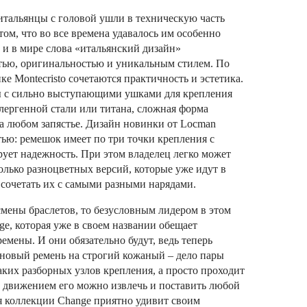
итальянцы с головой ушли в техническую часть
том, что во все времена удавалось им особенно
 и в мире слова «итальянский дизайн»
тью, оригинальностью и уникальным стилем. По
ке Montecristo сочетаются практичность и эстетика.
ы с сильно выступающими ушками для крепления
лергенной стали или титана, сложная форма
а любом запястье. Дизайн новинки от Locman
ью: ремешок имеет по три точки крепления с
рует надежность. При этом владелец легко может
олько разноцветных версий, которые уже идут в
 сочетать их с самыми разными нарядами.
смены браслетов, то безусловным лидером в этом
ge, которая уже в своем названии обещает
мены. И они обязательно будут, ведь теперь
овый ремень на строгий кожаный – дело пары
аких разборных узлов крепления, а просто проходит
м движением его можно извлечь и поставить любой
ля коллекции Change приятно удивит своим