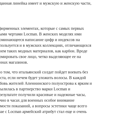
 данная линейка имеет и мужскую и женскую части,
 фирменных элементах, которые с самых первых
ными чертами Locman. В женских моделях ими
поминающееся написание цифр и индексов на
пользуется и в мужских коллекциях, отличающихся
ием таких модных материалов, как карбон. Вроде
рмировать свое лицо, четко выделяющее ее на
инах магазинов.
 том, что итальянский солдат пойдет воевать без
еста, если нечем будет уложить волосы. В каждой
юбовь жителей Апеннинского полуострова к ярким и
ылилась в партнерство марки Locman и
результате получили красивые и надежные часы,
но в часах для военных особое внимание
мости показаний, а вопросы эстетики чаще всего
чае с Locman армейский атрибут стал еще и очень