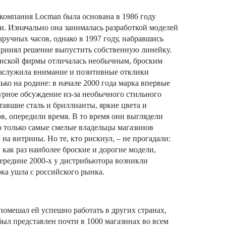
 компания Locman была основана в 1986 году
 Изначально она занималась разработкой моделей
аручных часов, однако в 1997 году, набравшись
ринял решение выпустить собственную линейку.
янской фирмы отличалась необычным, броским
заслужила внимание и позитивные отклики
лько на родине: в начале 2000 года марка впервые
бурное обсуждение из-за необычного стильного
тавшие сталь и бриллианты, яркие цвета и
, опередили время. В то время они выглядели
то только самые смелые владельцы магазинов
на витрины. Но те, кто рискнул, – не прогадали:
как раз наиболее броские и дорогие модели,
ередине 2000-х у дистрибьютора возникли
ка ушла с российского рынка.
омешал ей успешно работать в других странах,
был представлен почти в 1000 магазинах во всем