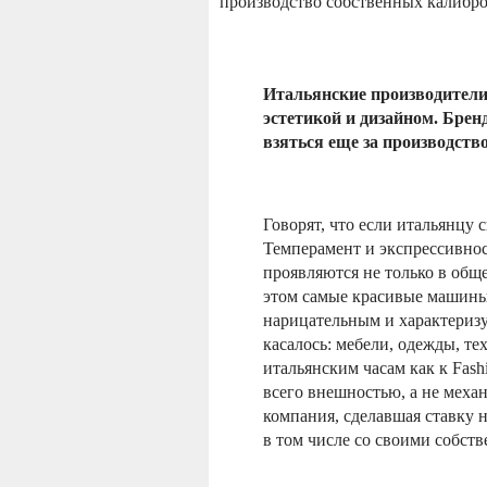
производство собственных калибро
Итальянские производители
эстетикой и дизайном. Бр
взяться еще за производств
Говорят, что если итальянцу с
Темперамент и экспрессивнос
проявляются не только в общ
этом самые красивые машины, 
нарицательным и характеризуе
касалось: мебели, одежды, т
итальянским часам как к Fas
всего внешностью, а не меха
компания, сделавшая ставку 
в том числе со своими собст