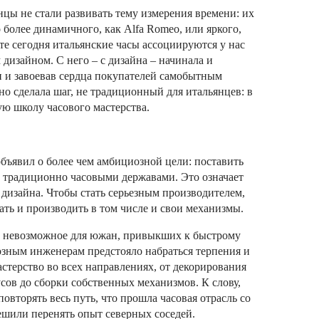
нцы не стали развивать тему измерения времени: их
 более динамичного, как Alfa Romeo, или яркого,
ате сегодня итальянские часы ассоциируются у нас
дизайном. С него – с дизайна – начинала и
и и завоевав сердца покупателей самобытным
о сделала шаг, не традиционный для итальянцев: в
ую школу часового мастерства.
ъявил о более чем амбициозной цели: поставить
 традиционно часовыми державами. Это означает
 дизайна. Чтобы стать серьезным производителем,
ать и производить в том числе и свои механизмы.
л невозможное для южан, привыкших к быстрому
озным инженерам предстояло набраться терпения и
мастерство во всех направлениях, от декорирования
усов до сборки собственных механизмов. К слову,
повторять весь путь, что прошла часовая отрасль со
ешили перенять опыт северных соседей.