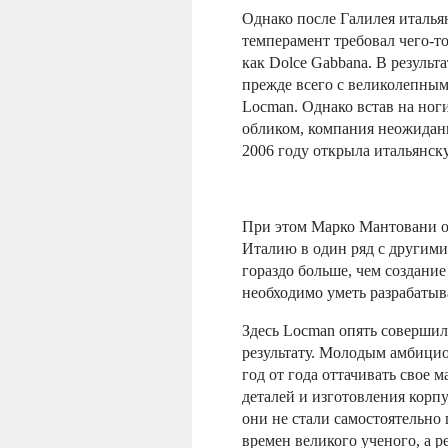
Однако после Галилея италья
темперамент требовал чего-то
как Dolce Gabbana. В результ
прежде всего с великолепным 
Locman. Однако встав на ног
обликом, компания неожиданн
2006 году открыла итальянск
При этом Марко Мантовани об
Италию в один ряд с другими
гораздо больше, чем создание
необходимо уметь разрабатыв
Здесь Locman опять соверши
результату. Молодым амбици
год от года оттачивать свое 
деталей и изготовления корп
они не стали самостоятельно 
времен великого ученого, а р