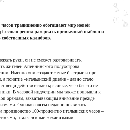
в.
 часов традиционно обогащают мир новой
енд Locman решил разорвать привычный шаблон и
о собственных калибров.
вязать руки, он не сможет разговаривать.
ть жителей Апеннинского полуострова
ении. Именно они создают самые быстрые и при
а понятие «итальянский дизайн» давно стало
т вещи действительно красивые, чего бы это не
ехники. В часовой индустрии мы также привыкли к
hion-брендам, захватывающим внимание прежде
низмами. Однако совсем недавно появилась
на производство 100-процентно итальянских часов –
венными, итальянскими механизмами.