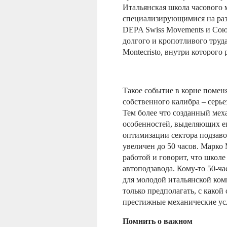
Итальянская школа часового 
специализирующимися на раз
DEPA Swiss Movements и Союз
долгого и кропотливого труда
Montecristo, внутри которого 
Такое событие в корне помен
собственного калибра – серье
Тем более что созданный ме
особенностей, выделяющих е
оптимизации сектора подзавод
увеличен до 50 часов. Марко 
работой и говорит, что школ
автоподзавода. Кому-то 50-ча
для молодой итальянской ком
только предполагать, с какои
престижные механические ус
Помнить о важном