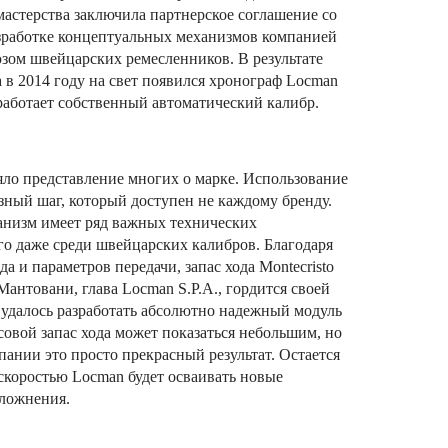
мастерства заключила партнерское соглашение со
работке концептуальных механизмов компанией
ом швейцарских ремесленников. В результате
 в 2014 году на свет появился хронограф Locman
работает собственный автоматический калибр.
яло представление многих о марке. Использование
зный шаг, который доступен не каждому бренду.
ханизм имеет ряд важных технических
го даже среди швейцарских калибров. Благодаря
а и параметров передачи, запас хода Montecristo
Мантовани, глава Locman S.P.A., гордится своей
е удалось разработать абсолютно надежный модуль
совой запас хода может показаться небольшим, но
пании это просто прекрасный результат. Остается
̆ скоростью Locman будет осваивать новые
ложнения.