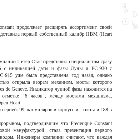
.
onstant продолжает расширять ассортимент своей
едставила первый собственный калибр HBM (Heart
.
омпании Петер Стас представил специалистам сразу
5 с индикацией даты и фазы Луны и FC-930 с
FC-915 уже была представлена год назад, однако
стью открыла взорам механизм, мосты которого
s de Geneve. Индикатор лунной фазы находится на
 отметке "6 часов", между мостами механизма,
pen Heart.
ерией: 99 экземпляров в корпусе из золота и 188 в
рорывом, подтвердившим что Frederique Constant
овой мануфактурой, стала презентация первого
заводом. Инженеры компании считают, что каждая