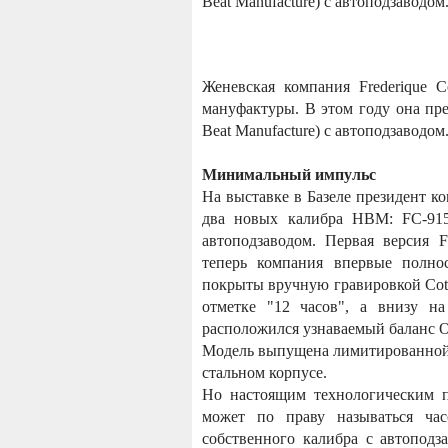
Beat Manufacture) с автоподзаводом
Женевская компания Frederique C
мануфактуры. В этом году она пр
Beat Manufacture) с автоподзаводом
Минимальный импульс
На выставке в Базеле президент к
два новых калибра HBM: FC-91
автоподзаводом. Первая версия 
теперь компания впервые полно
покрыты вручную гравировкой Cote
отметке "12 часов", а внизу на
расположился узнаваемый баланс O
Модель выпущена лимитированной с
стальном корпусе.
Но настоящим технологическим п
может по праву называться час
собственного калибра с автопод