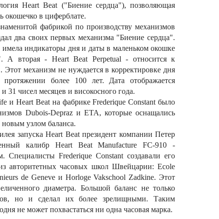
логия Heart Beat ("Биение сердца"), позволяющая
зь окошечко в циферблате.
 знаменитой фабрикой по производству механизмов
создал два своих первых механизма "Биение сердца".
 - имела индикаторы дня и даты в маленьком окошке
. А вторая - Heart Beat Perpetual - относится к
. Этот механизм не нуждается в корректировке дня
 протяжении более 100 лет. Дата отображается
 и 31 чисел месяцев и високосного года.
e и Heart Beat на фабрике Frederique Constant было
измов Dubois-Depraz и ЕТА, которые оснащались
новым узлом баланса.
билея запуска Heart Beat президент компании Петер
енный калибр Heart Beat Manufacture FC-910 -
. Специалисты Frederique Constant создавали его
из авторитетных часовых школ Швейцарии: Ecole
enieurs de Geneve и Horloge Vakschool Zadkine. Этот
величенного диаметра. Большой баланс не только
сов, но и сделал их более зрелищными. Таким
дня не может похвастаться ни одна часовая марка.