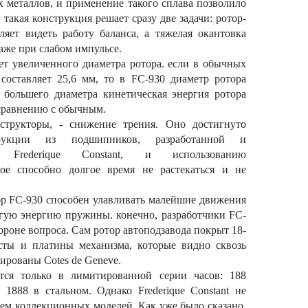
 металлов, и применение такого сплава позволило
 такая конструкция решает сразу две задачи: ротор-
яет видеть работу баланса, а тяжелая окантовка
аже при слабом импульсе.
ет увеличенного диаметра ротора. если в обычных
составляет 25,6 мм, то в FC-930 диаметр ротора
т большего диаметра кинетическая энергия ротора
 сравнению с обычным.
структоры, - снижение трения. Оно достигнуто
трукции из подшипников, разработанной и
и Frederique Constant, и использованию
ое способно долгое время не растекаться и не
бр FC-930 способен улавливать малейшие движения
угую энергию пружины. конечно, разработчики FC-
тороне вопроса. Сам ротор автоподзавода покрыт 18-
сты и платины механизма, которые видно сквозь
рованы Cotes de Geneve.
тся только в лимитированной серии часов: 188
 1888 в стальном. Однако Frederique Constant не
ием коллекционных моделей. Как уже было сказано,