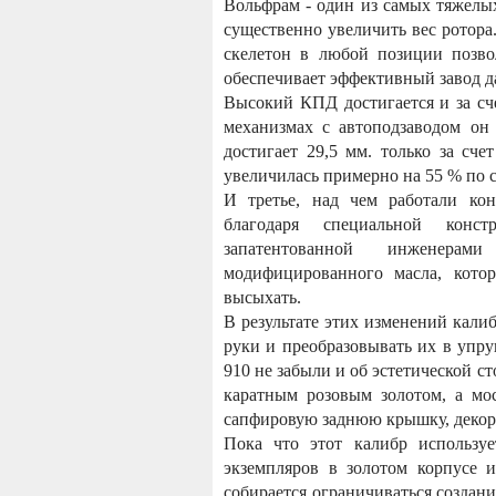
Вольфрам - один из самых тяжелых
существенно увеличить вес ротора.
скелетон в любой позиции позвол
обеспечивает эффективный завод д
Высокий КПД достигается и за сч
механизмах с автоподзаводом он 
достигает 29,5 мм. только за сче
увеличилась примерно на 55 % по
И третье, над чем работали кон
благодаря специальной конс
запатентованной инженерам
модифицированного масла, котор
высыхать.
В результате этих изменений кали
руки и преобразовывать их в упр
910 не забыли и об эстетической с
каратным розовым золотом, а мо
сапфировую заднюю крышку, декори
Пока что этот калибр используе
экземпляров в золотом корпусе и
собирается ограничиваться создан