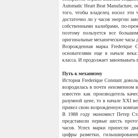
Automatic Heart Beat Manufacture
того, чтобы владелец носил эти 
достаточно ли у часов энергии за
собственными калибрами, по-пре
поэтому пользуется все большим
оригинальные механические часы д
Возрожденная марка Frederique 
основателями еще в начале века
класса. И продолжает завоевывать 
Путь к механизму
История Frederique Constant довол
возродилась в почти неизменном ви
известен как производитель кач
разумной цене, то в начале XXI ве
привел свою возрожденную компан
В 1988 году экономист Петер Ст
представили первые шесть прото
часов. Успех марки принесли дв
цифры разметки, гильошированн