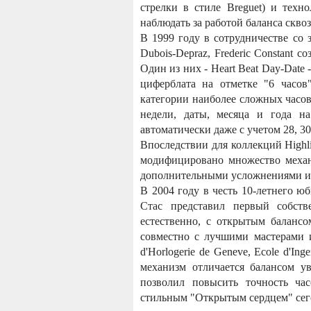
стрелки в стиле Breguet) и техно
наблюдать за работой баланса скво
В 1999 году в сотрудничестве со
Dubois-Depraz, Frederic Constant 
Один из них - Heart Beat Day-Date
циферблата на отметке "6 часов"
категории наиболее сложных часов
недели, даты, месяца и года на
автоматически даже с учетом 28, 30
Впоследствии для коллекций Highlif
модифицировано множество механ
дополнительными усложнениями и 
В 2004 году в честь 10-летнего ю
Стас представил первый собств
естественно, с открытым балансом
совместно с лучшими мастерами 
d'Horlogerie de Geneve, Ecole d'Ing
механизм отличается балансом у
позволил повысить точность ча
стильным "Открытым сердцем" сего