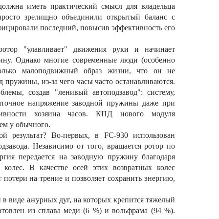
должна иметь практический смысл для владельца
просто зрелищно объединили открытый баланс с
фицировали последний, повысив эффективность его
ротор "улавливает" движения руки и начинает
жину. Однако многие современные люди (особенно
только малоподвижный образ жизни, что он не
д пружины, из-за чего часы часто останавливаются.
облемы, создав "ленивый автоподзавод": систему,
таточное напряжение заводной пружины даже при
тивности хозяина часов. КПД нового модуля
ем у обычного.
ой результат? Во-первых, в FC-930 использован
дзавода. Независимо от того, вращается ротор по
ергия передается на заводную пружину благодаря
 колес. В качестве осей этих возвратных колес
 потери на трение и позволяет сохранить энергию,
 в виде ажурных дуг, на которых крепится тяжелый
товлен из сплава меди (6 %) и вольфрама (94 %).