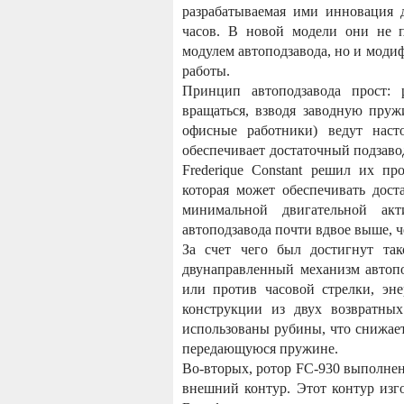
разрабатываемая ими инновация 
часов. В новой модели они не 
модулем автоподзавода, но и моди
работы.
Принцип автоподзавода прост: 
вращаться, взводя заводную пру
офисные работники) ведут нас
обеспечивает достаточный подзаво
Frederique Constant решил их пр
которая может обеспечивать дос
минимальной двигательной ак
автоподзавода почти вдвое выше, ч
За счет чего был достигнут так
двунаправленный механизм автопо
или против часовой стрелки, эн
конструкции из двух возвратных
использованы рубины, что снижает
передающуюся пружине.
Во-вторых, ротор FC-930 выполнен
внешний контур. Этот контур изго