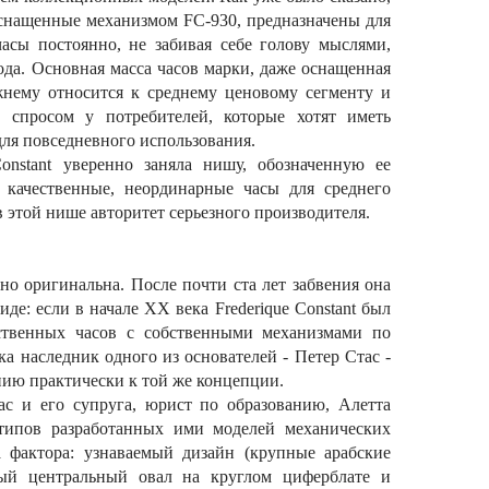
, оснащенные механизмом FC-930, предназначены для
часы постоянно, не забивая себе голову мыслями,
вода. Основная масса часов марки, даже оснащенная
жнему относится к среднему ценовому сегменту и
 спросом у потребителей, которые хотят иметь
ля повседневного использования.
Constant уверенно заняла нишу, обозначенную ее
: качественные, неординарные часы для среднего
в этой нише авторитет серьезного производителя.
ьно оригинальна. После почти ста лет забвения она
де: если в начале ХХ века Frederique Constant был
ественных часов с собственными механизмами по
ка наследник одного из основателей - Петер Стас -
ию практически к той же концепции.
ас и его супруга, юрист по образованию, Алетта
типов разработанных ими моделей механических
а фактора: узнаваемый дизайн (крупные арабские
ый центральный овал на круглом циферблате и