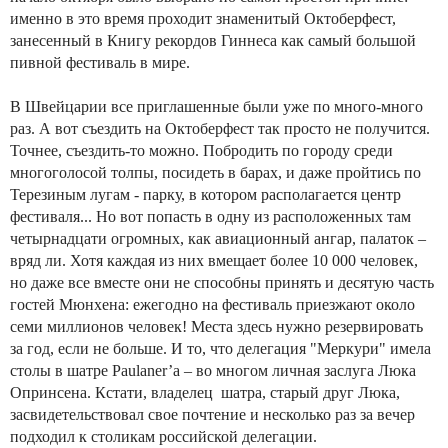
именно в это время проходит знаменитый Октоберфест,
занесенный в Книгу рекордов Гиннеса как самый большой
пивной фестиваль в мире.
В Швейцарии все приглашенные были уже по много-много
раз. А вот съездить на Октоберфест так просто не получится.
Точнее, съездить-то можно. Побродить по городу среди
многоголосой толпы, посидеть в барах, и даже пройтись по
Терезиным лугам - парку, в котором располагается центр
фестиваля... Но вот попасть в одну из расположенных там
четырнадцати огромных, как авиационный ангар, палаток –
вряд ли. Хотя каждая из них вмещает более 10 000 человек,
но даже все вместе они не способны принять и десятую часть
гостей Мюнхена: ежегодно на фестиваль приезжают около
семи миллионов человек! Места здесь нужно резервировать
за год, если не больше. И то, что делегация "Меркури" имела
столы в шатре Paulaner’а – во многом личная заслуга Люка
Опринсена. Кстати, владелец шатра, старый друг Люка,
засвидетельствовал свое почтение и несколько раз за вечер
подходил к столикам российской делегации.