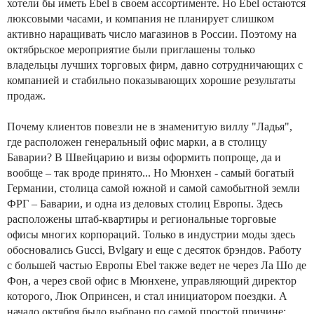
хотели бы иметь Ebel в своем ассортименте. Но Ebel остаются
люксовыми часами, и компания не планирует слишком
активно наращивать число магазинов в России. Поэтому на
октябрьское мероприятие были приглашены только
владельцы лучших торговых фирм, давно сотрудничающих с
компанией и стабильно показывающих хорошие результаты
продаж.
Почему клиентов повезли не в знаменитую виллу "Ладья",
где расположен генеральный офис марки, а в столицу
Баварии? В Швейцарию и визы оформить попроще, да и
вообще – так вроде принято... Но Мюнхен - самый богатый
Германии, столица самой южной и самой самобытной земли
ФРГ – Баварии, и одна из деловых столиц Европы. Здесь
расположены штаб-квартиры и региональные торговые
офисы многих корпораций. Только в индустрии моды здесь
обосновались Gucci, Bvlgary и еще с десяток брэндов. Работу
с большей частью Европы Ebel также ведет не через Ла Шо де
Фон, а через свой офис в Мюнхене, управляющий директор
которого, Люк Опринсен, и стал инициатором поездки. А
начало октября было выбрано по самой простой причине: