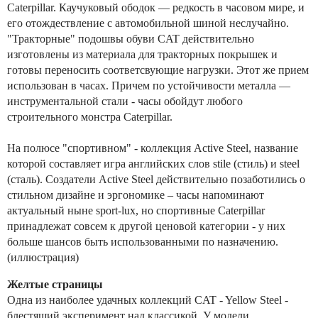
Caterpillar. Каучуковый ободок — редкость в часовом мире, и
его отождествление с автомобильной шиной неслучайно.
"Тракторные" подошвы обуви CAT действительно
изготовлены из материала для тракторных покрышек и
готовы переносить соответсвующие нагрузки. Этот же прием
использован в часах. Причем по устойчивости металла —
инструментальной стали - часы обойдут любого
строительного монстра Caterpillar.
На полюсе "спортивном" - коллекция Active Steel, название
которой составляет игра английских слов stile (стиль) и steel
(сталь). Создатели Active Steel действительно позаботились о
стильном дизайне и эргономике – часы напоминают
актуальный ныне sport-lux, но спортивные Caterpillar
принадлежат совсем к другой ценовой категории - у них
больше шансов быть использованными по назначению.
(иллюстрация)
Желтые страницы
Одна из наиболее удачных коллекций CAT - Yellow Steel -
блестящий эксперимент над классикой. У модели