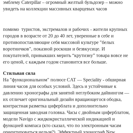
эмблему Caterpillar – огромный желтый бульдозер – можно
увидеть на коллекции массивных кварцевых часов
помимо туристов, экстремалов и рабочих - жители крупных
городов в возрасте от 20 до 40 лет, уверенные в себе и
противопоставляющие себя массовой культуре "белых
воротничков", показной роскоши и безвкусице. И
покупателей, привыкших мерить “крутизну” товара вовсе не
его ценой, с каждым годом становится все больше.
Стильная сила
На "функциональном" полюсе CAT — Speciality - обширная
линия часов для особых условий. Здесь и устойчивые к
давлению хронографы для занятий неглубоким дайвингом —
их отличает оригинальный дизайн вращающегося ободка,
контрастная разметка циферблата и дополнительно
защищенная заводная головка. Часы с двойным циферблатом,
модели Navigo с жидкокристаллической индикацией и
функцией компаса (кто сказал, что по электронным часам
ориентироваться нельзя?). Эффектный хронограф New