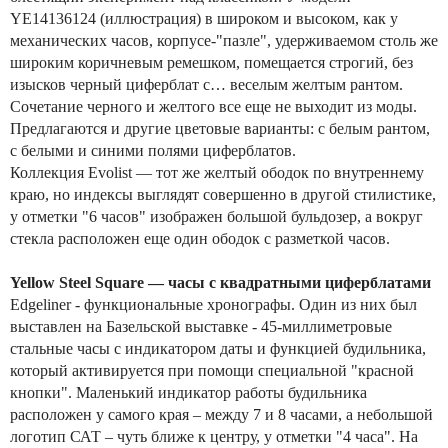
YE14136124 (иллюстрация) в широком и высоком, как у
механических часов, корпусе-"пазле", удерживаемом столь же
широким коричневым ремешком, помещается строгий, без
изысков черный циферблат с… веселым желтым рантом.
Сочетание черного и желтого все еще не выходит из моды.
Предлагаются и другие цветовые варианты: с белым рантом,
с белыми и синими полями циферблатов.
Коллекция Evolist — тот же желтый ободок по внутреннему
краю, но индексы выглядят совершенно в другой стилистике,
у отметки "6 часов" изображен большой бульдозер, а вокруг
стекла расположен еще один ободок с разметкой часов.
Yellow Steel Square — часы с квадратными циферблатами
Edgeliner - функциональные хронографы. Один из них был
выставлен на Базельской выставке - 45-миллиметровые
стальные часы с индикатором даты и функцией будильника,
который активируется при помощи специальной "красной
кнопки". Маленький индикатор работы будильника
расположен у самого края – между 7 и 8 часами, а небольшой
логотип САТ – чуть ближе к центру, у отметки "4 часа". На