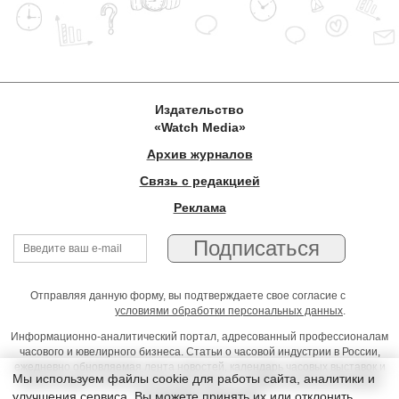
Издательство
«Watch Media»
Архив журналов
Связь с редакцией
Реклама
Отправляя данную форму, вы подтверждаете свое согласие с
условиями обработки персональных данных
.
Информационно-аналитический портал, адресованный профессионалам
часового и ювелирного бизнеса. Статьи о часовой индустрии в России,
ежедневно обновляемая лента новостей, календарь часовых выставок и
Мы используем файлы cookie для работы сайта, аналитики и
презентаций, on-line консультации юриста, профессиональный форум
улучшения сервиса. Вы можете принять их или отклонить
часовщиков и ювелиров