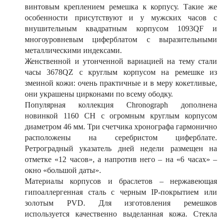
винтовым креплением ремешка к корпусу. Такие же
особенности присутствуют и у мужских часов с
внушительным квадратным корпусом 1093QF и
многоуровневым циферблатом с выразительными
металлическими индексами.
Женственной и утонченной вариацией на тему стали
часы 3678QZ с круглым корпусом на ремешке из
змеиной кожи: очень практичные и в меру кокетливые,
они украшены цирконами по всему ободку.
Популярная коллекция Chronograph дополнена
новинкой 1160 CH c огромным круглым корпусом
диаметром 46 мм. Три счетчика хронографа гармонично
расположены на серебристом циферблате.
Ретроградный указатель дней недели размещен на
отметке «12 часов», а напротив него – на «6 часах» –
окно «большой даты».
Материалы корпусов и браслетов – нержавеющая
гипоаллергенная сталь с черным IP-покрытием или
золотым PVD. Для изготовления ремешков
используется качественно выделанная кожа. Стекла