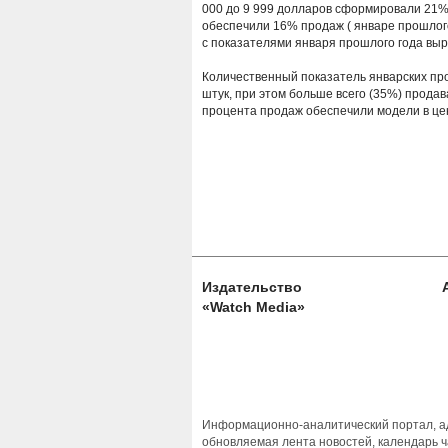
000 до 9 999 долларов сформировали 21% 
обеспечили 16% продаж ( январе прошлого
с показателями января прошлого года выр
Количественный показатель январских про
штук, при этом больше всего (35%) прода
процента продаж обеспечили модели в це
Издательство
«Watch Media»
Информационно-аналитический портал, ад
обновляемая лента новостей, календарь ч